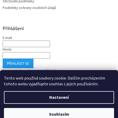
Obchodní podmínky
Podmínky ochrany osobních údajů
Přihlášení
E-mail
Heslo
PŘIHLÁSIT SE
Nová registrace
Zapomenuté heslo
Tento web používá soubory cookie. Dalším procházením
tohoto webu vyjadřujete souhlas s jejich používáním.
Vytvořil Shoptet
Nastavení
Copyright 2026
Drobné-elektro.cz
. Všechna práva vyhrazena.
Souhlasím
Upravit nastavení cookies