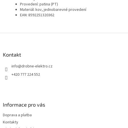
Provedení: patina (PT)
Materiál: kov, jednobarevné provedení
EAN: 8592251320362
Z
á
p
a
Kontakt
t
info
@
drobne-elektro.cz
í
+420 777 224 552
Informace pro vás
Doprava a platba
Kontakty