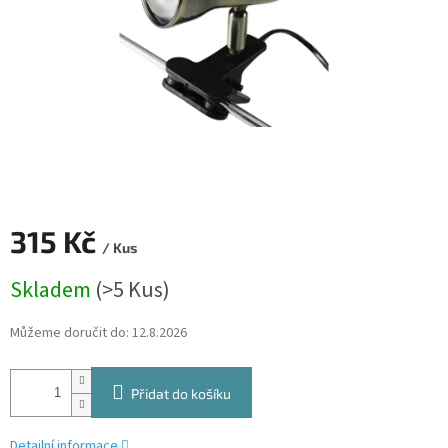
315 Kč
/ Kus
Měrná
Skladem
(>5 Kus)
cena:
Můžeme doručit do:
12.8.2026
Přidat do košíku
Detailní informace