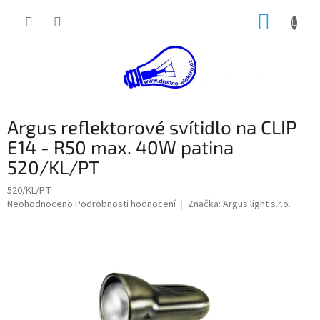
Přejít
NÁKUP
na
obsah
KOŠÍK
Argus reflektorové svítidlo na CLIP
E14 - R50 max. 40W patina
520/KL/PT
520/KL/PT
Průměrné
Neohodnoceno
Podrobnosti hodnocení
Značka:
Argus light s.r.o.
hodnocení
produktu
je
0,0
z
5
hvězdiček.