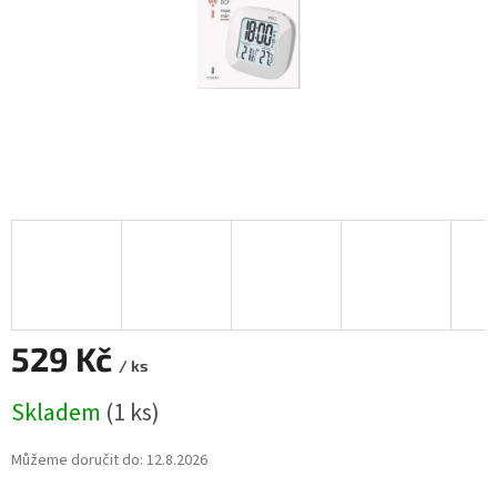
529 Kč
/ ks
Měrná
Skladem
(1 ks)
cena:
Můžeme doručit do:
12.8.2026