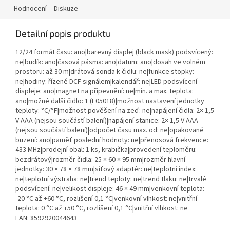
Hodnocení
Diskuze
Detailní popis produktu
12/24 formát času: ano|barevný displej (black mask) podsvícený:
ne|budík: ano|časová pásma: ano|datum: ano|dosah ve volném
prostoru: až 30 m|drátová sonda k čidlu: ne|funkce stopky:
ne|hodiny: řízené DCF signálem|kalendář: ne|LED podsvícení
displeje: ano|magnet na připevnění: ne|min. a max. teplota:
ano|možné další čidlo: 1 (E05018)|možnost nastavení jednotky
teploty: °C/°F|možnost pověšení na zeď: ne|napájení čidla: 2× 1,5
V AAA (nejsou součástí balení)|napájení stanice: 2× 1,5 V AAA
(nejsou součástí balení)|odpočet času max. od: ne|opakované
buzení: ano|paměť poslední hodnoty: ne|přenosová frekvence:
433 MHz|prodejní obal: 1 ks, krabička|provedení teploměru:
bezdrátový|rozměr čidla: 25 × 60 × 95 mm|rozměr hlavní
jednotky: 30 × 78 × 78 mm|síťový adaptér: ne|teplotní index:
ne|teplotní výstraha: ne|trend teploty: ne|trend tlaku: ne|trvalé
podsvícení: ne|velikost displeje: 46 × 49 mm|venkovní teplota:
-20 °C až +60 °C, rozlišení 0,1 °C|venkovní vlhkost: ne|vnitřní
teplota: 0 °C až +50 °C, rozlišení 0,1 °C|vnitřní vlhkost: ne
EAN: 8592920044643