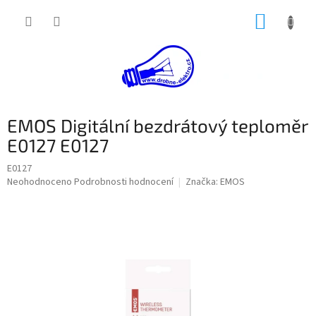
Přejít
NÁKUP
na
obsah
KOŠÍK
EMOS Digitální bezdrátový teploměr
E0127 E0127
E0127
Průměrné
Neohodnoceno
Podrobnosti hodnocení
Značka:
EMOS
hodnocení
produktu
je
0,0
z
5
hvězdiček.