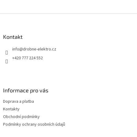
Z
á
p
a
Kontakt
t
info
@
drobne-elektro.cz
í
+420 777 224 552
Informace pro vás
Doprava a platba
Kontakty
Obchodní podmínky
Podmínky ochrany osobních údajů