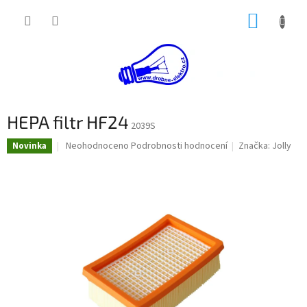
Přejít
NÁKUP
na
obsah
KOŠÍK
HEPA filtr HF24
2039S
Průměrné
Neohodnoceno
Podrobnosti hodnocení
Značka:
Jolly
Novinka
hodnocení
produktu
je
0,0
z
5
hvězdiček.