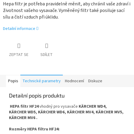
Hepa filtr je potřeba pravidelně měnit, aby chránil vaše zdraví i
životnost vašeho vysavače. Vyměněný filtr také posiluje sací
sílu a čistí vzduch při úklidu.
Detailní informace
ZEPTAT SE
SDÍLET
Popis
Technické parametry
Hodnocení
Diskuze
Detailní popis produktu
HEPA filtr HF24
vhodný pro vysavače
KÄRCHER WD4,
KÄRCHER WD5, KÄRCHER WD6, KÄRCHER MV4, KÄRCHER MV5,
KÄRCHER MV6
.
Rozměry HEPA filtru HF24: