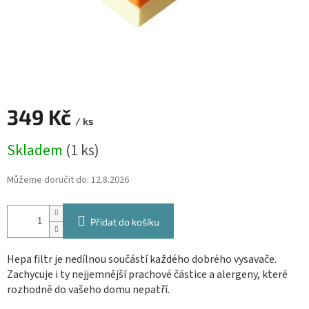
349 Kč
/ ks
Měrná
Skladem
(1 ks)
cena:
Můžeme doručit do:
12.8.2026
Přidat do košíku
Hepa filtr je nedílnou součástí každého dobrého vysavače.
Zachycuje i ty nejjemnější prachové částice a alergeny, které
rozhodně do vašeho domu nepatří.