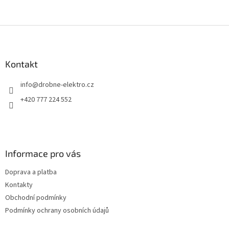
Z
á
p
a
Kontakt
t
info
@
drobne-elektro.cz
í
+420 777 224 552
Informace pro vás
Doprava a platba
Kontakty
Obchodní podmínky
Podmínky ochrany osobních údajů