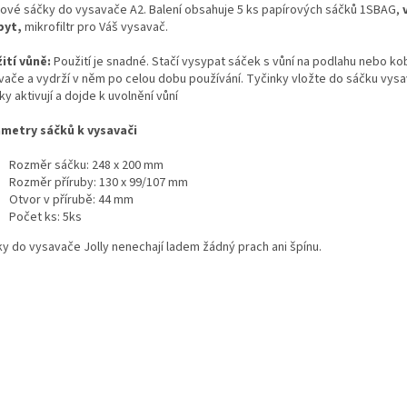
rové sáčky do vysavače A2. Balení obsahuje 5 ks papírových sáčků 1SBAG,
byt,
mikrofiltr pro Váš vysavač.
ití vůně:
Použití je snadné. Stačí vysypat sáček s vůní na podlahu nebo ko
vače a vydrží v něm po celou dobu používání. Tyčinky vložte do sáčku vysav
ky aktivují a dojde k uvolnění vůní
metry sáčků k vysavači
Rozměr sáčku: 248 x 200 mm
Rozměr příruby: 130 x 99/107 mm
Otvor v přírubě: 44 mm
Počet ks: 5ks
ky do vysavače Jolly nenechají ladem žádný prach ani špínu.