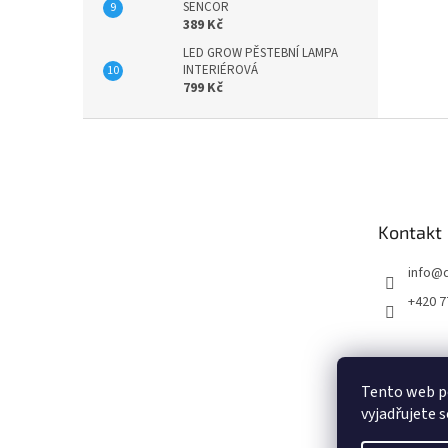
SENCOR
389 Kč
LED GROW PĚSTEBNÍ LAMPA
INTERIÉROVÁ
799 Kč
Z
á
p
a
t
Kontakt
í
info
@
+420 7
Tento web p
vyjadřujete s