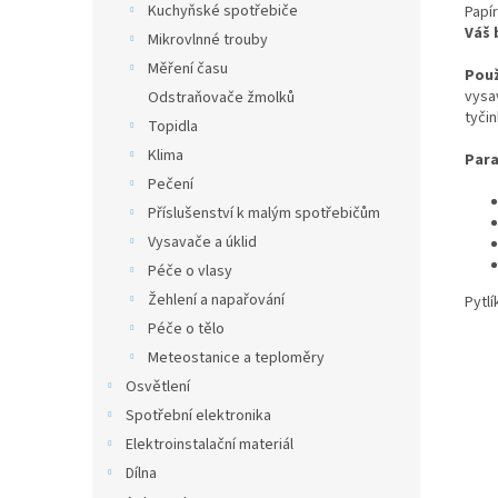
Kuchyňské spotřebiče
Papí
Váš 
Mikrovlnné trouby
Měření času
Použ
vysa
Odstraňovače žmolků
tyčin
Topidla
Klima
Para
Pečení
Příslušenství k malým spotřebičům
Vysavače a úklid
Péče o vlasy
Žehlení a napařování
Pytlí
Péče o tělo
Meteostanice a teploměry
Osvětlení
Spotřební elektronika
Elektroinstalační materiál
Dílna