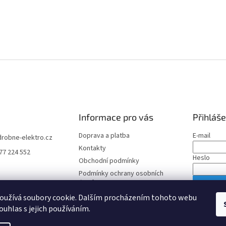
Informace pro vás
Přihláše
Doprava a platba
E-mail
drobne-elektro.cz
Kontakty
77 224 552
Heslo
Obchodní podmínky
Podmínky ochrany osobních
údajů
PŘIHLÁS
oužívá soubory cookie. Dalším procházením tohoto webu
Nová regis
ouhlas s jejich používáním.