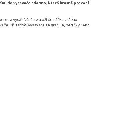
vůni do vysavače zdarma, která krasně provoní
berec a vysát. Vůně se uloží do sáčku vašeho
ače. Při zahřátí vysavače se granule, perličky nebo