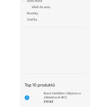
Auto-moto
Vůně do auta
Novinky
Značky
Top 10 produktů
Bravo Ventilátor s klipsnou a
základnou B-4672
373 Kč