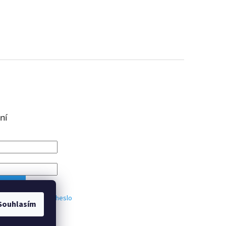
ní
IT SE
trace
Zapomenuté heslo
Souhlasím