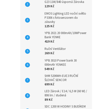
G23 11W/840 úsporná žárovka
129 Kč
EMOS Lighting LED noční světlo
P3306 s fotosenzorem do
zásuvky
125 Kč
YPB 2021 20 000mAh/10WPower
Bank YENKE
419 Kč
Ruční Ventilátor
269 Kč
YPB 3010 Power bank 30
000mAh YENKEE
549 Kč
SHM 5206WH-EUE3 RUČNÍ
ŠLEHAČ SENCOR
699 Kč
LED žárovk / E14 / 6,5 W (60 W) /
806 lm / studená
89 Kč
SDC 1200 W HODINY S BUDÍKEM