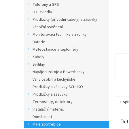
n
Telefony a GPS
e
LED svítidla
l
Prodlužky (přívodní kabely) a zásuvky
Vánoční osvětlení
Monitorovací technika a zvonky
Baterie
Meteostanice a teploměry
Kabely
Svítilny
Napájecí zdroje a Powerbanky
Váhy osobní a kuchyňské
Prodlužky a zásuvky SCHUKO
Prodlužky a zásuvky
Termostaty, detektory
Popi
Instalační materiál
Domácnost
Det
Malé spotřebiče