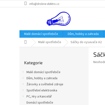
Přejít
info@drobne-elektro.cz
na
obsah
Malé domácí spotřebiče
Dům, hobby a zahrada
Domů
Malé spotřebiče
Sáčky do vysavače A2
P
Sáč
o
Přeskočit
s
Průměr
Neohod
Kategorie
kategorie
t
hodnoce
r
produkt
Malé domácí spotřebiče
a
je
Dům, hobby a zahrada
0,0
n
z
Žárovky a světelné zdroje
n
5
í
Spotřební elektronika
hvězdič
p
PC, Hry a Kancelář
a
Domácí spotřebiče