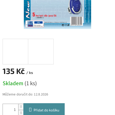
135 Kč
/ ks
Měrná
Skladem
(1 ks)
cena:
Můžeme doručit do:
12.8.2026
Přidat do košíku