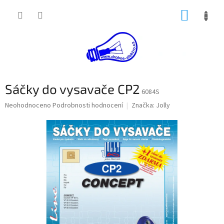
Přejít
NÁKUP
na
obsah
KOŠÍK
Sáčky do vysavače CP2
6084S
Průměrné
Neohodnoceno
Podrobnosti hodnocení
Značka:
Jolly
hodnocení
produktu
je
0,0
z
5
hvězdiček.