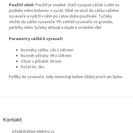
Použití vůně:
Použití je snadné. Stačí vysypat sáček s vůní na
podlahu nebo koberec a vysát. Vůně se uloží do sáčku vašeho
vysavače a vydrží v něm po celou dobu používání. Tyčinky
vložte do sáčku vysavače. Při zahřátí vysavače se granule,
perličky nebo tyčinky aktivují a dojde k uvolnění vůní
Parametry sáčků k vysavači
Rozměry sáčku: 191 x 240 mm
Rozměr příruby: 99 x 109 mm
Otvor v přírubě: 50 mm
Počet ks: 5ks
Pytlíky do vysavače Jolly nenechají ladem žádný prach ani špínu.
Z
á
p
a
Kontakt
t
info
@
drobne-elektro.cz
í