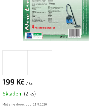
199 Kč
/ ks
Měrná
Skladem
(2 ks)
cena:
Můžeme doručit do:
11.8.2026