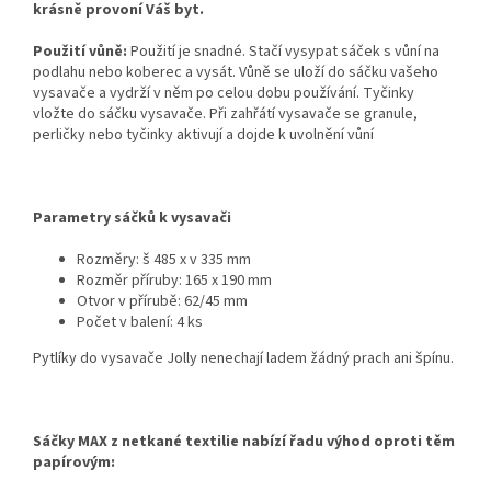
krásně provoní Váš byt.
Použití vůně:
Použití je snadné. Stačí vysypat sáček s vůní na
podlahu nebo koberec a vysát. Vůně se uloží do sáčku vašeho
vysavače a vydrží v něm po celou dobu používání. Tyčinky
vložte do sáčku vysavače. Při zahřátí vysavače se granule,
perličky nebo tyčinky aktivují a dojde k uvolnění vůní
Parametry sáčků k vysavači
Rozměry: š 485 x v 335 mm
Rozměr příruby: 165 x 190 mm
Otvor v přírubě: 62/45 mm
Počet v balení: 4 ks
Pytlíky do vysavače Jolly nenechají ladem žádný prach ani špínu.
Sáčky MAX z netkané textilie nabízí řadu výhod oproti těm
papírovým: