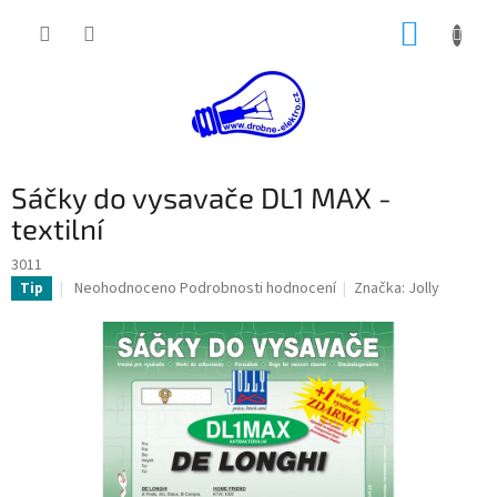
Přejít
NÁKUP
na
obsah
KOŠÍK
Sáčky do vysavače DL1 MAX -
textilní
3011
Průměrné
Neohodnoceno
Podrobnosti hodnocení
Značka:
Jolly
Tip
hodnocení
produktu
je
0,0
z
5
hvězdiček.