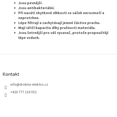
Jsou pevnější.
Jsou antibakteriální.
Při nasátí zbytkové vlhkosti se sáček nerozmočí a
neprotrhne.
Lépe filtrují a zachytávají jemné částice prachu.
Mají větší kapacitu díky pružnosti materiálu.
Jsou šetrnější pro váš vysavač, protože propouštějí
lépe vzduch.
Z
á
p
a
Kontakt
t
info
@
drobne-elektro.cz
í
+420 777 224 552