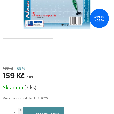
499 Kč
–68 %
499 Kč
–68 %
159 Kč
/ ks
Měrná
Skladem
(3 ks)
cena:
Můžeme doručit do:
11.8.2026
Přidat do košíku