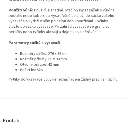
Použití vůně:
Použití je snadné. Stačí vysypat sáček s vůní na
podlahu nebo koberec a vysát. Vůně se uloží do sáčku vašeho
vysavače a vydrží v něm po celou dobu používání. Tyčinky
vložte do sáčku vysavače. Při zahřátí vysavače se granule,
perličky nebo tyčinky aktivují a dojde k uvolnění vůní
Parametry sáčků k vysavači
Rozměry sáčku: 276 x 95 mm
Rozměr příruby: 66 x 90 mm
Otvor v přírubě: 42 mm
Počet ks: 5ks
Pytlíky do vysavače Jolly nenechají ladem žádný prach ani špínu.
Z
á
p
a
Kontakt
t