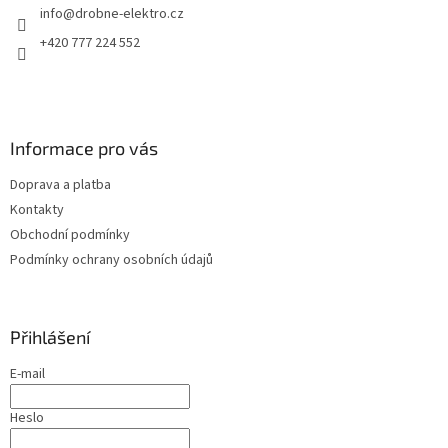
info
@
drobne-elektro.cz
í
+420 777 224 552
Informace pro vás
Doprava a platba
Kontakty
Obchodní podmínky
Podmínky ochrany osobních údajů
Přihlášení
E-mail
Heslo