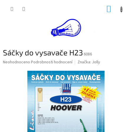
Přejít
NÁKUP
na
obsah
KOŠÍK
Sáčky do vysavače H23
6086
Průměrné
Neohodnoceno
Podrobnosti hodnocení
Značka:
Jolly
hodnocení
produktu
je
0,0
z
5
hvězdiček.