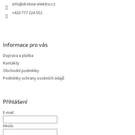
info
@
drobne-elektro.cz
í
+420 777 224 552
Informace pro vás
Doprava a platba
Kontakty
Obchodní podmínky
Podmínky ochrany osobních údajů
Přihlášení
E-mail
Heslo