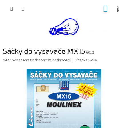
Přejít
NÁKUP
na
obsah
KOŠÍK
Sáčky do vysavače MX15
6012
Průměrné
Neohodnoceno
Podrobnosti hodnocení
Značka:
Jolly
hodnocení
produktu
je
0,0
z
5
hvězdiček.