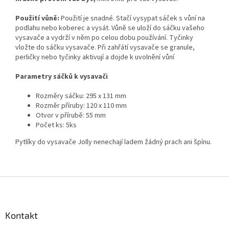
Použití vůně:
Použití je snadné. Stačí vysypat sáček s vůní na
podlahu nebo koberec a vysát. Vůně se uloží do sáčku vašeho
vysavače a vydrží v něm po celou dobu používání. Tyčinky
vložte do sáčku vysavače. Při zahřátí vysavače se granule,
perličky nebo tyčinky aktivují a dojde k uvolnění vůní
Parametry sáčků k vysavači
Rozměry sáčku: 295 x 131 mm
Rozměr příruby: 120 x 110 mm
Otvor v přírubě: 55 mm
Počet ks: 5ks
Pytlíky do vysavače Jolly nenechají ladem žádný prach ani špínu.
Z
á
p
a
Kontakt
t