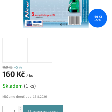
169 Kč
–5 %
169 Kč
–5 %
160 Kč
/ ks
Měrná
Skladem
(1 ks)
cena:
Můžeme doručit do:
13.8.2026
Přidat do košíku