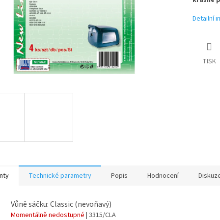
krásně p
Detailní 
TISK
nty
Technické parametry
Popis
Hodnocení
Diskuz
Vůně sáčku: Classic (nevoňavý)
Momentálně nedostupné
| 3315/CLA