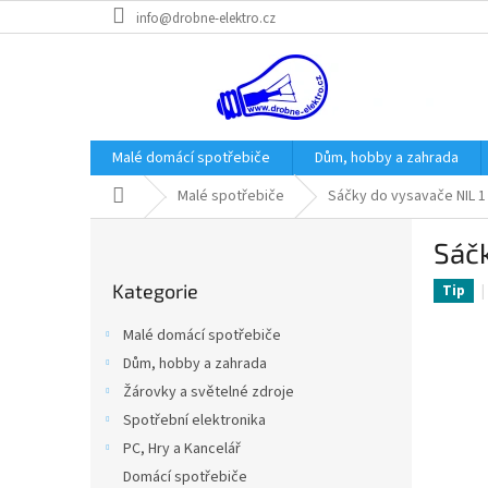
Přejít
info@drobne-elektro.cz
na
obsah
Malé domácí spotřebiče
Dům, hobby a zahrada
Domů
Malé spotřebiče
Sáčky do vysavače NIL 1 M
P
Sáčk
o
Přeskočit
s
Kategorie
kategorie
Tip
t
r
Malé domácí spotřebiče
a
Dům, hobby a zahrada
n
Žárovky a světelné zdroje
n
í
Spotřební elektronika
p
PC, Hry a Kancelář
a
Domácí spotřebiče