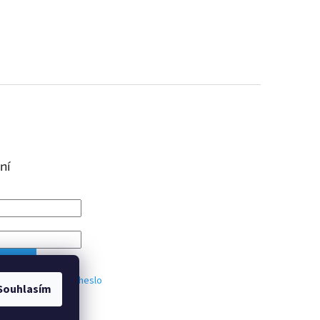
ní
IT SE
trace
Zapomenuté heslo
Souhlasím