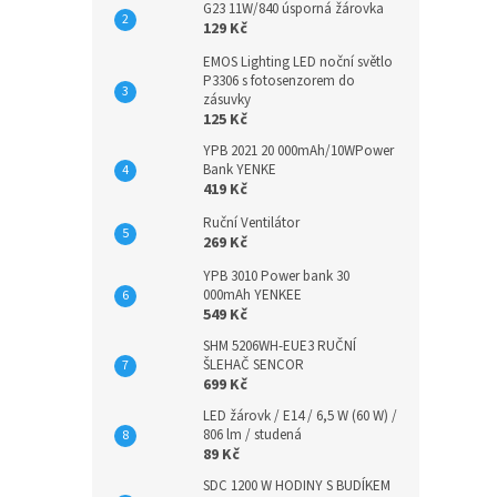
G23 11W/840 úsporná žárovka
129 Kč
EMOS Lighting LED noční světlo
P3306 s fotosenzorem do
zásuvky
125 Kč
YPB 2021 20 000mAh/10WPower
Bank YENKE
419 Kč
Ruční Ventilátor
269 Kč
YPB 3010 Power bank 30
000mAh YENKEE
549 Kč
SHM 5206WH-EUE3 RUČNÍ
ŠLEHAČ SENCOR
699 Kč
LED žárovk / E14 / 6,5 W (60 W) /
806 lm / studená
89 Kč
SDC 1200 W HODINY S BUDÍKEM