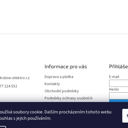
Informace pro vás
Přihláše
Doprava a platba
E-mail
drobne-elektro.cz
Kontakty
77 224 552
Heslo
Obchodní podmínky
Podmínky ochrany osobních
údajů
PŘIHLÁS
oužívá soubory cookie. Dalším procházením tohoto webu
Nová regis
ouhlas s jejich používáním.