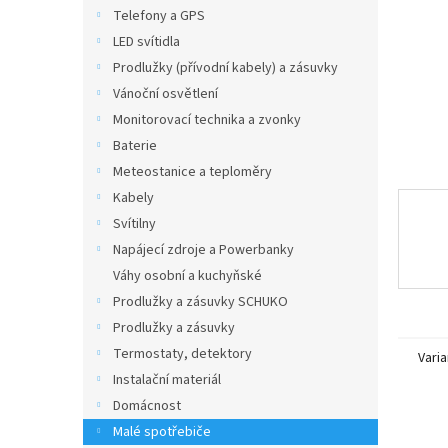
n
Telefony a GPS
e
LED svítidla
l
Prodlužky (přívodní kabely) a zásuvky
Vánoční osvětlení
Monitorovací technika a zvonky
Baterie
Meteostanice a teploměry
Kabely
Svítilny
Napájecí zdroje a Powerbanky
Váhy osobní a kuchyňské
Prodlužky a zásuvky SCHUKO
Prodlužky a zásuvky
Termostaty, detektory
Varia
Instalační materiál
Domácnost
Malé spotřebiče