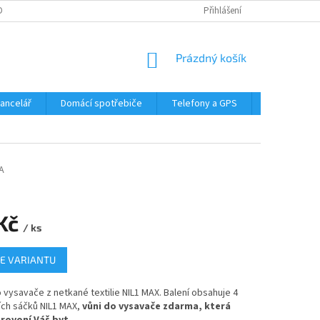
DMÍNKY OCHRANY OSOBNÍCH ÚDAJŮ
Přihlášení
NÁKUPNÍ
Prázdný košík
KOŠÍK
Kancelář
Domácí spotřebiče
Telefony a GPS
LED svítidla
A
 Kč
/ ks
E VARIANTU
vysavače z netkané textilie NIL1 MAX. Balení obsahuje 4
ních sáčků NIL1 MAX,
vůni do vysavače zdarma, která