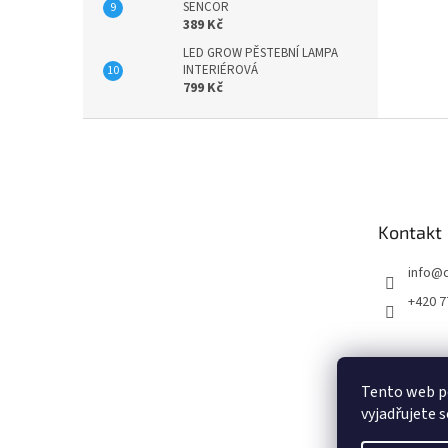
SENCOR
389 Kč
LED GROW PĚSTEBNÍ LAMPA
INTERIÉROVÁ
799 Kč
Z
á
p
a
t
Kontakt
í
info
@
+420 7
Tento web p
vyjadřujete s