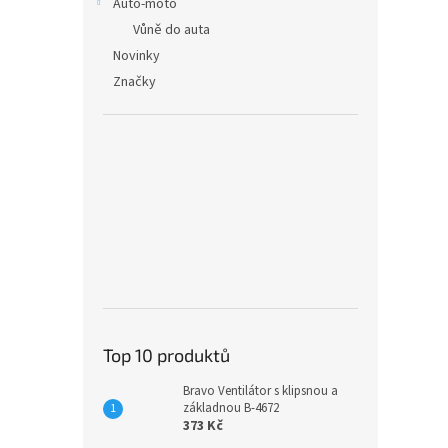
Auto-moto
Vůně do auta
Novinky
Značky
Top 10 produktů
Bravo Ventilátor s klipsnou a
základnou B-4672
373 Kč