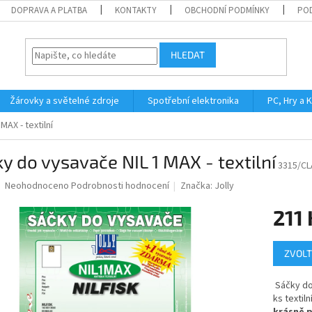
DOPRAVA A PLATBA
KONTAKTY
OBCHODNÍ PODMÍNKY
PO
HLEDAT
Žárovky a světelné zdroje
Spotřební elektronika
PC, Hry a 
AX - textilní
y do vysavače NIL 1 MAX - textilní
3315/CL
Průměrné
Neohodnoceno
Podrobnosti hodnocení
Značka:
Jolly
hodnocení
produktu
211
je
0,0
Měrná
z
ZVOLT
cena:
5
hvězdiček.
Sáčky do 
ks textil