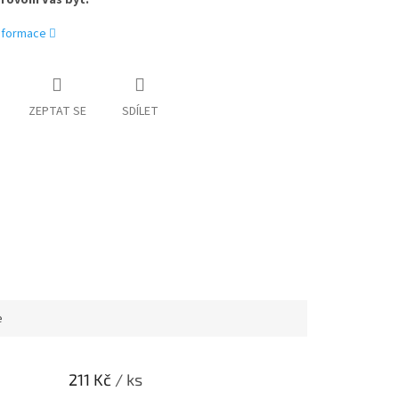
rovoní Váš byt.
informace
ZEPTAT SE
SDÍLET
e
211 Kč
/ ks