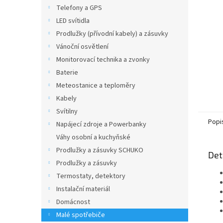
n
Telefony a GPS
e
LED svítidla
l
Prodlužky (přívodní kabely) a zásuvky
Vánoční osvětlení
Monitorovací technika a zvonky
Baterie
Meteostanice a teploměry
Kabely
Svítilny
Popi
Napájecí zdroje a Powerbanky
Váhy osobní a kuchyňské
Prodlužky a zásuvky SCHUKO
Det
Prodlužky a zásuvky
Termostaty, detektory
Instalační materiál
Domácnost
Malé spotřebiče