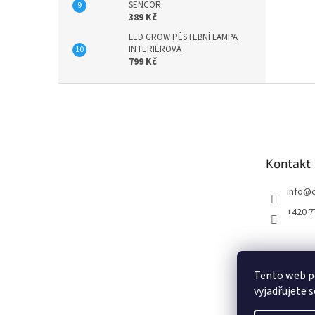
SENCOR
389 Kč
LED GROW PĚSTEBNÍ LAMPA
INTERIÉROVÁ
799 Kč
Z
á
p
a
t
Kontakt
í
info
@
+420 7
Tento web p
vyjadřujete s