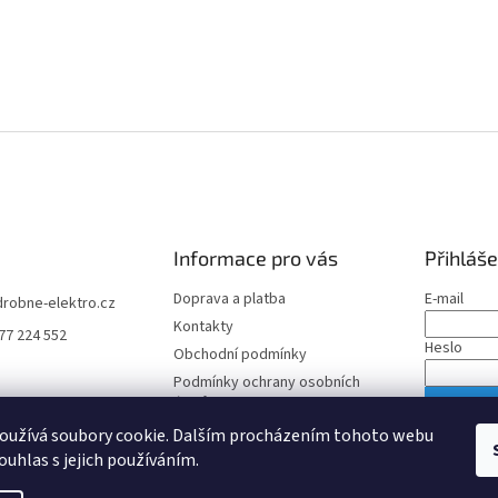
Informace pro vás
Přihláše
Doprava a platba
E-mail
drobne-elektro.cz
Kontakty
77 224 552
Heslo
Obchodní podmínky
Podmínky ochrany osobních
údajů
PŘIHLÁS
oužívá soubory cookie. Dalším procházením tohoto webu
Nová regis
ouhlas s jejich používáním.