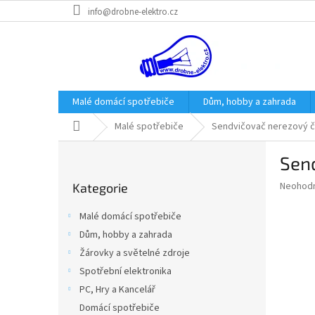
Přejít
info@drobne-elektro.cz
na
obsah
Malé domácí spotřebiče
Dům, hobby a zahrada
Domů
Malé spotřebiče
Sendvičovač nerezový č
P
Sen
o
Přeskočit
s
Průměr
Neohod
Kategorie
kategorie
t
hodnoce
r
produkt
Malé domácí spotřebiče
a
je
Dům, hobby a zahrada
0,0
n
z
Žárovky a světelné zdroje
n
5
í
Spotřební elektronika
hvězdič
p
PC, Hry a Kancelář
a
Domácí spotřebiče