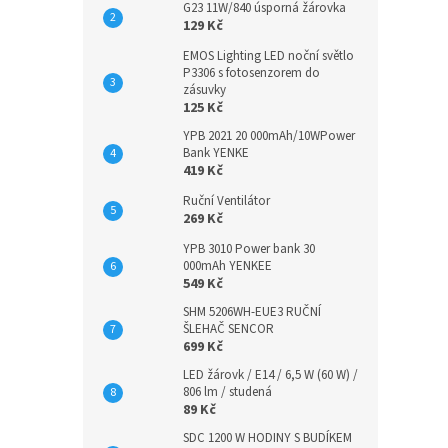
G23 11W/840 úsporná žárovka
129 Kč
EMOS Lighting LED noční světlo
P3306 s fotosenzorem do
zásuvky
125 Kč
YPB 2021 20 000mAh/10WPower
Bank YENKE
419 Kč
Ruční Ventilátor
269 Kč
YPB 3010 Power bank 30
000mAh YENKEE
549 Kč
SHM 5206WH-EUE3 RUČNÍ
ŠLEHAČ SENCOR
699 Kč
LED žárovk / E14 / 6,5 W (60 W) /
806 lm / studená
89 Kč
SDC 1200 W HODINY S BUDÍKEM