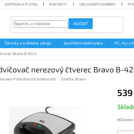
DOPRAVA A PLATBA
KONTAKTY
OBCHODNÍ PODMÍNKY
PO
HLEDAT
Žárovky a světelné zdroje
Spotřební elektronika
PC, Hry a 
tverec Bravo B-4214
dvičovač nerezový čtverec Bravo B-42
né
noceno
Podrobnosti hodnocení
Značka:
Bravo
ní
539
u
Měrná
Skla
cena:
ek.
Můžeme d