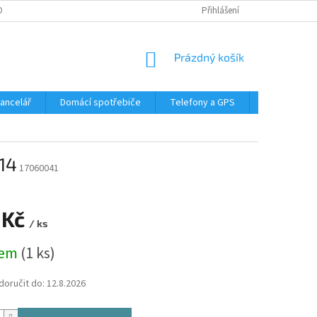
DMÍNKY OCHRANY OSOBNÍCH ÚDAJŮ
Přihlášení
NÁKUPNÍ
Prázdný košík
KOŠÍK
Kancelář
Domácí spotřebiče
Telefony a GPS
LED svítidla
14
17060041
 Kč
/ ks
dem
(1 ks)
oručit do:
12.8.2026