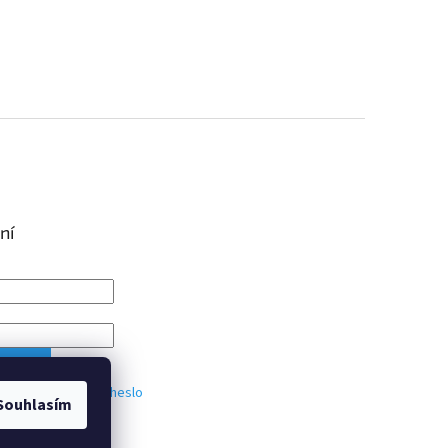
ní
IT SE
trace
Zapomenuté heslo
Souhlasím