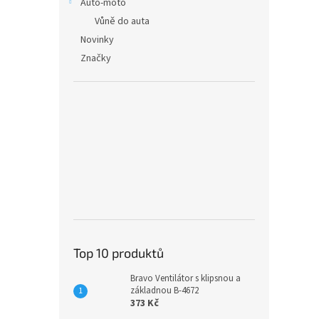
Auto-moto
Vůně do auta
Novinky
Značky
Top 10 produktů
Bravo Ventilátor s klipsnou a
základnou B-4672
373 Kč