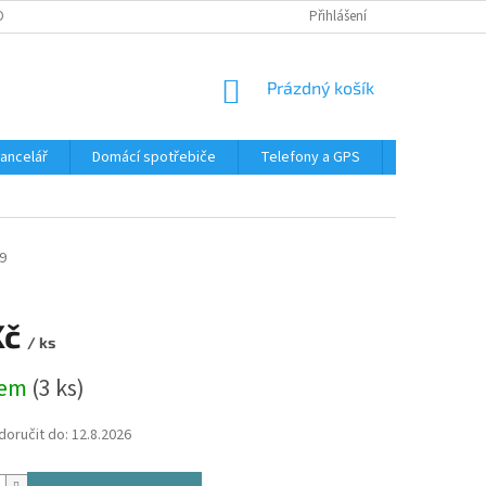
DMÍNKY OCHRANY OSOBNÍCH ÚDAJŮ
Přihlášení
NÁKUPNÍ
Prázdný košík
KOŠÍK
Kancelář
Domácí spotřebiče
Telefony a GPS
LED svítidla
9
Kč
/ ks
dem
(3 ks)
oručit do:
12.8.2026