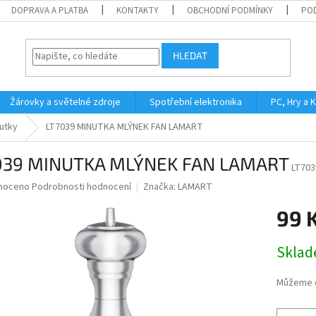
DOPRAVA A PLATBA
KONTAKTY
OBCHODNÍ PODMÍNKY
PO
HLEDAT
Žárovky a světelné zdroje
Spotřební elektronika
PC, Hry a 
utky
LT7039 MINUTKA MLÝNEK FAN LAMART
039 MINUTKA MLÝNEK FAN LAMART
LT703
né
noceno
Podrobnosti hodnocení
Značka:
LAMART
ní
99 
u
Měrná
Skla
cena:
ek.
Můžeme d