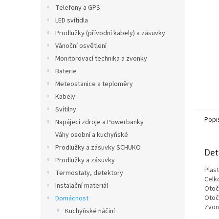
n
Telefony a GPS
e
LED svítidla
l
Prodlužky (přívodní kabely) a zásuvky
Vánoční osvětlení
Monitorovací technika a zvonky
Baterie
Meteostanice a teploměry
Kabely
Svítilny
Popi
Napájecí zdroje a Powerbanky
Váhy osobní a kuchyňské
Prodlužky a zásuvky SCHUKO
Det
Prodlužky a zásuvky
Plas
Termostaty, detektory
Celk
Instalační materiál
Otoč
Otoč
Domácnost
Zvon
Kuchyňské náčiní