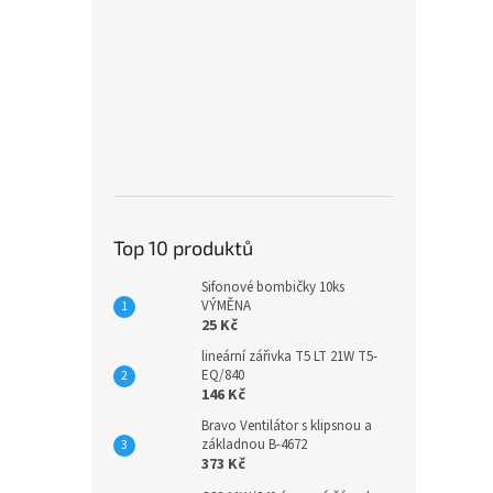
Top 10 produktů
Sifonové bombičky 10ks
VÝMĚNA
25 Kč
lineární zářivka T5 LT 21W T5-
EQ/840
146 Kč
Bravo Ventilátor s klipsnou a
základnou B-4672
373 Kč