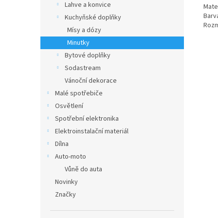
Lahve a konvice
Mater
Barva
Kuchyňské doplňky
Rozm
Mísy a dózy
Minutky
Bytové doplňky
Sodastream
Vánoční dekorace
Malé spotřebiče
Osvětlení
Spotřební elektronika
Elektroinstalační materiál
Dílna
Auto-moto
Vůně do auta
Novinky
Značky