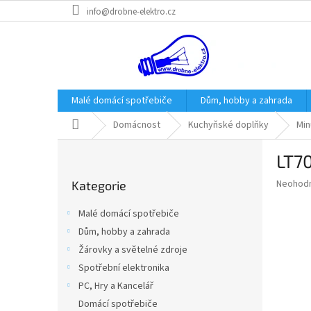
Přejít
info@drobne-elektro.cz
na
obsah
Malé domácí spotřebiče
Dům, hobby a zahrada
Domů
Domácnost
Kuchyňské doplňky
Min
P
LT7
o
Přeskočit
s
Průměr
Neohod
Kategorie
kategorie
t
hodnoce
r
produkt
Malé domácí spotřebiče
a
je
Dům, hobby a zahrada
0,0
n
z
Žárovky a světelné zdroje
n
5
í
Spotřební elektronika
hvězdič
p
PC, Hry a Kancelář
a
Domácí spotřebiče