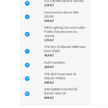
G23 11W/840 úsporná žárovka
129 Kč
Varná konvice Sencor SWK
1811GR
399 Kč
EMOS Lighting LED noční světlo
P3306 s fotosenzorem do
zásuvky
125 Kč
YPB 2021 20 000mAh/10WPower
Bank YENKE
419 Kč
Ruční Ventilátor
269 Kč
YPB 3010 Power bank 30
000mAh YENKEE
549 Kč
SHM 5206WH-EUE3 RUČNÍ
ŠLEHAČ SENCOR
699 Kč
Z