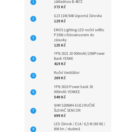
základnou B-4672
373 Kč
G23 11W/840 úsporná žárovka
129 Kč
EMOS Lighting LED noční světlo
P3306 s fotosenzorem do
zásuvky
125 Kč
YPB 2021 20 000mAh/10WPower
Bank YENKE
419 Kč
Ruční Ventilátor
269 Kč
YPB 3010 Power bank 30
000mAh YENKEE
549 Kč
SHM 5206WH-EUE3 RUČNÍ
ŠLEHAČ SENCOR
699 Kč
LED žárovk / E14 / 6,5 W (60 W) /
806 lm / studená