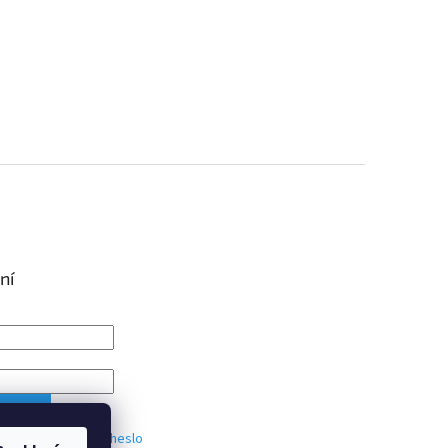
ní
IT SE
trace
Zapomenuté heslo