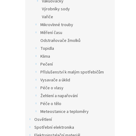
Vakuovačky
Výrobníky sody
Vařiče
Mikrovlnné trouby
Měření času
Odstraňovače žmolků
Topidla
Klima
Pečení
Příslušenství k malým spotřebičům
Vysavače a úklid
Péče o vlasy
Žehlení a napařování
Péče o tělo
Meteostanice a teploměry
Osvětlení
Spotřební elektronika
Elektroinstalační materiál