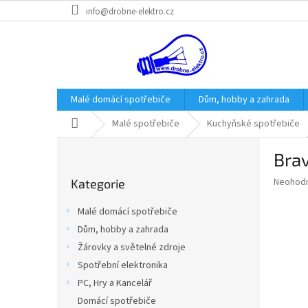
Přejít
info@drobne-elektro.cz
na
obsah
Malé domácí spotřebiče
Dům, hobby a zahrada
Domů
Malé spotřebiče
Kuchyňské spotřebiče
P
Bra
o
Přeskočit
s
Průměr
Neohod
Kategorie
kategorie
t
hodnoce
r
produkt
Malé domácí spotřebiče
a
je
Dům, hobby a zahrada
0,0
n
z
Žárovky a světelné zdroje
n
5
í
Spotřební elektronika
hvězdič
p
PC, Hry a Kancelář
a
Domácí spotřebiče