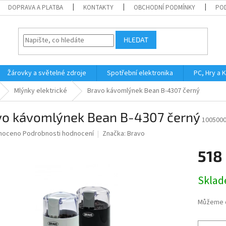
DOPRAVA A PLATBA
KONTAKTY
OBCHODNÍ PODMÍNKY
PO
HLEDAT
Žárovky a světelné zdroje
Spotřební elektronika
PC, Hry a 
Mlýnky elektrické
Bravo kávomlýnek Bean B-4307 černý
vo kávomlýnek Bean B-4307 černý
100500
né
noceno
Podrobnosti hodnocení
Značka:
Bravo
ní
518
u
Měrná
Skla
cena:
ek.
Můžeme d