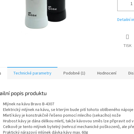
Detailní 
TISK
s
Technické parametry
Podobné (1)
Hodnocení
Di
ailní popis produktu
Mlýnek na kávu Bravo B-4307
Elektrický mlýnek na kávu, se kterým bude pití tohoto oblíbeného nápo
Mletí kávy je konstrukčně řešeno pomocí mlecího (sekacího) nože
Hrubost kávy je dána délkou mletí, takže kávovou směs lze připravit od 
Celkově je tento mlýnek bytelný (nehrozí mechanické poškození), ale p
Praktický nárazový mlýnek dávka kávy max. 60g