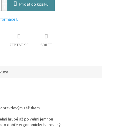
Přidat do košíku
informace
ZEPTAT SE
SDÍLET
skuze
je opravdovým zážitkem
velmi hrubé až po velmi jemnou
řesto dobře ergonomicky tvarovaný