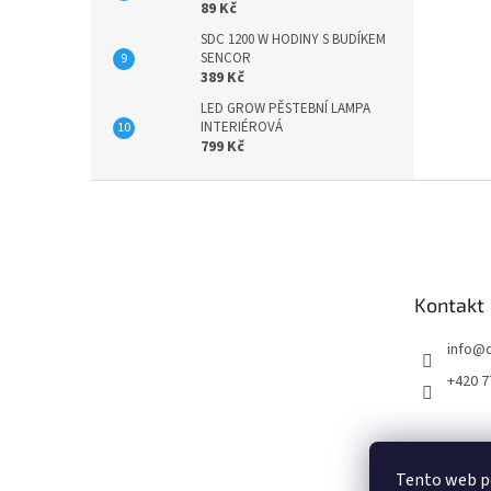
89 Kč
SDC 1200 W HODINY S BUDÍKEM
SENCOR
389 Kč
LED GROW PĚSTEBNÍ LAMPA
INTERIÉROVÁ
799 Kč
Z
á
p
a
t
Kontakt
í
info
@
+420 7
Tento web p