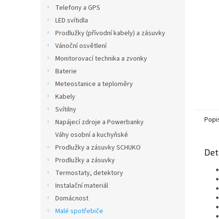
n
Telefony a GPS
e
LED svítidla
l
Prodlužky (přívodní kabely) a zásuvky
Vánoční osvětlení
Monitorovací technika a zvonky
Baterie
Meteostanice a teploměry
Kabely
Svítilny
Popi
Napájecí zdroje a Powerbanky
Váhy osobní a kuchyňské
Prodlužky a zásuvky SCHUKO
Det
Prodlužky a zásuvky
Termostaty, detektory
Instalační materiál
Domácnost
Malé spotřebiče