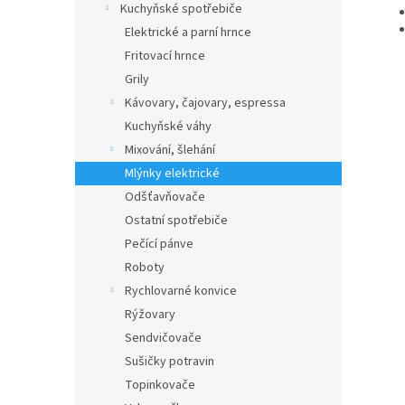
Kuchyňské spotřebiče
Elektrické a parní hrnce
Fritovací hrnce
Grily
Kávovary, čajovary, espressa
Kuchyňské váhy
Mixování, šlehání
Mlýnky elektrické
Odšťavňovače
Ostatní spotřebiče
Pečící pánve
Roboty
Rychlovarné konvice
Rýžovary
Sendvičovače
Sušičky potravin
Topinkovače