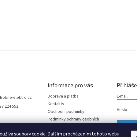
Informace pro vás
Přihláše
Doprava a platba
E-mail
drobne-elektro.cz
Kontakty
77 224 552
Heslo
Obchodní podmínky
Podmínky ochrany osobních
údajů
PŘIHLÁS
oužívá soubory cookie. Dalším procházením tohoto webu
Nová regis