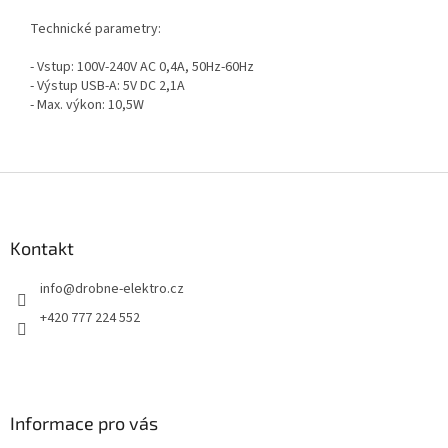
Technické parametry:
- Vstup: 100V-240V AC 0,4A, 50Hz-60Hz
- Výstup USB-A: 5V DC 2,1A
- Max. výkon: 10,5W
Z
á
p
a
Kontakt
t
info
@
drobne-elektro.cz
í
+420 777 224 552
Informace pro vás