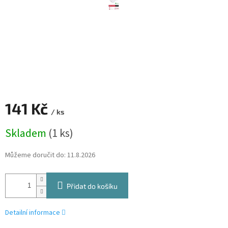
141 Kč
/ ks
Měrná
Skladem
(1 ks)
cena:
Můžeme doručit do:
11.8.2026
Přidat do košíku
Detailní informace