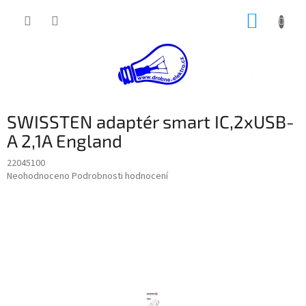
Přejít
NÁKUP
na
obsah
KOŠÍK
SWISSTEN adaptér smart IC,2xUSB-
A 2,1A England
22045100
Průměrné
Neohodnoceno
Podrobnosti hodnocení
hodnocení
produktu
je
0,0
z
5
hvězdiček.