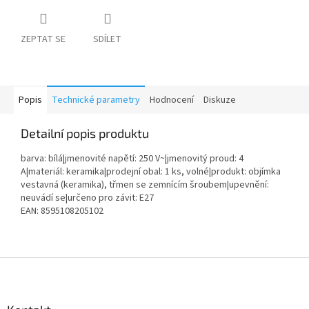
ZEPTAT SE
SDÍLET
Popis
Technické parametry
Hodnocení
Diskuze
Detailní popis produktu
barva: bílá|jmenovité napětí: 250 V~|jmenovitý proud: 4
A|materiál: keramika|prodejní obal: 1 ks, volné|produkt: objímka
vestavná (keramika), třmen se zemnícím šroubem|upevnění:
neuvádí se|určeno pro závit: E27
EAN: 8595108205102
Z
á
p