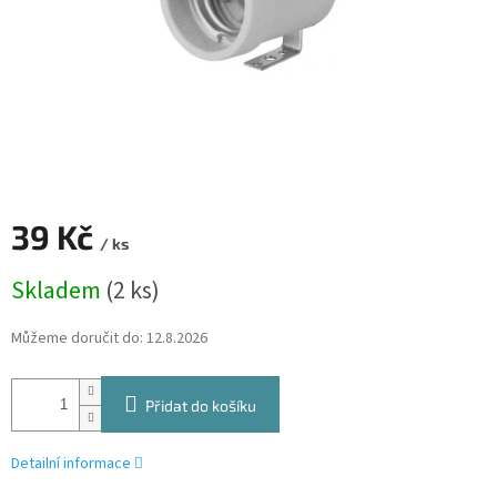
39 Kč
/ ks
Měrná
Skladem
(2 ks)
cena:
Můžeme doručit do:
12.8.2026
Přidat do košíku
Detailní informace