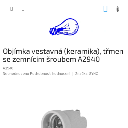
Přejít
NÁKUP
na
obsah
KOŠÍK
Objímka vestavná (keramika), třmen
se zemnícím šroubem A2940
A2940
Průměrné
Neohodnoceno
Podrobnosti hodnocení
Značka:
SYNC
hodnocení
produktu
je
0,0
z
5
hvězdiček.