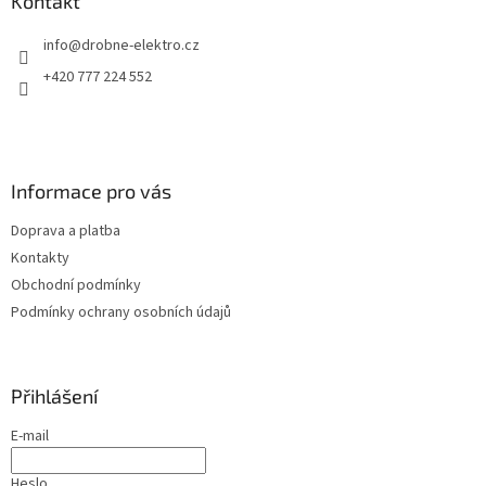
a
Kontakt
t
info
@
drobne-elektro.cz
í
+420 777 224 552
Informace pro vás
Doprava a platba
Kontakty
Obchodní podmínky
Podmínky ochrany osobních údajů
Přihlášení
E-mail
Heslo