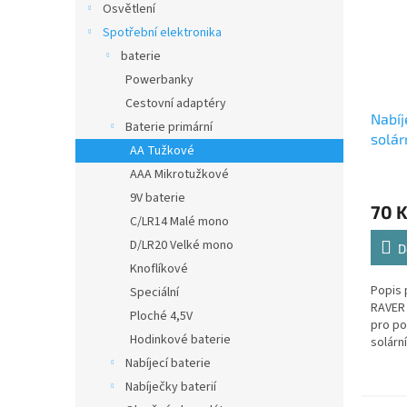
Osvětlení
Spotřební elektronika
baterie
Powerbanky
Cestovní adaptéry
Nabíj
Baterie primární
solár
AA Tužkové
(HR6
AAA Mikrotužkové
9V baterie
70 
C/LR14 Malé mono
D/LR20 Velké mono
D
Knoflíkové
Popis 
Speciální
RAVER
Ploché 4,5V
pro po
Hodinkové baterie
solárn
staré b
Nabíjecí baterie
dosáhn
Nabíječky baterií