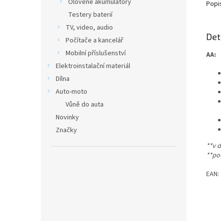
Olověné akumulátory
Popi
Testery baterií
TV, video, audio
Det
Počítače a kancelář
Mobilní příslušenství
AA:
Elektroinstalační materiál
Dílna
Auto-moto
Vůně do auta
Novinky
Značky
**v d
**po
EAN: