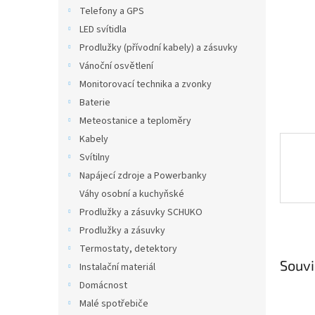
n
Telefony a GPS
e
LED svítidla
l
Prodlužky (přívodní kabely) a zásuvky
Vánoční osvětlení
Monitorovací technika a zvonky
Baterie
Meteostanice a teploměry
Kabely
Svítilny
Napájecí zdroje a Powerbanky
Váhy osobní a kuchyňské
Prodlužky a zásuvky SCHUKO
Prodlužky a zásuvky
Termostaty, detektory
Souvi
Instalační materiál
Domácnost
Malé spotřebiče