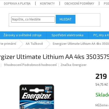
DOPRAVA A PLATBA
KONTAKTY
OBCHODNÍ PODMÍNKY
PO
HLEDAT
Žárovky a světelné zdroje
Spotřební elektronika
PC, Hry a 
ie primární
AA Tužkové
Energizer Ultimate Lithium AA 4ks 350
gizer Ultimate Lithium AA 4ks 350357
Průměrné
9 hodnocení
Podrobnosti hodnocení
Značka:
Energizer
hodnocení
produktu
219
je
5,0
Měrná
54,75 Kč 
z
cena:
5
Skla
hvězdiček.
Můžeme d