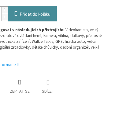
Přidat do košíku
ovat v následujících přístrojích::
Videokamera, velký
bezdrátové ovládání herní, kamera, vítilna, dálkový, přenosné
avotnické zařízení, Walkie Talkie, GPS, hračka auto, velká
gitální zrcadlovky, dětské chůvičky, osobní organizér, velká
informace
ZEPTAT SE
SDÍLET