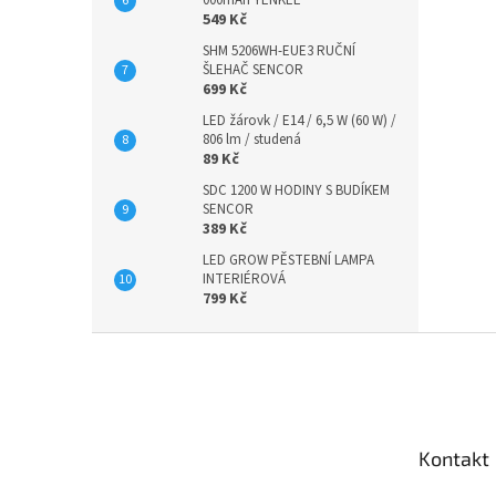
549 Kč
SHM 5206WH-EUE3 RUČNÍ
ŠLEHAČ SENCOR
699 Kč
LED žárovk / E14 / 6,5 W (60 W) /
806 lm / studená
89 Kč
SDC 1200 W HODINY S BUDÍKEM
SENCOR
389 Kč
LED GROW PĚSTEBNÍ LAMPA
INTERIÉROVÁ
799 Kč
Z
á
p
a
t
Kontakt
í