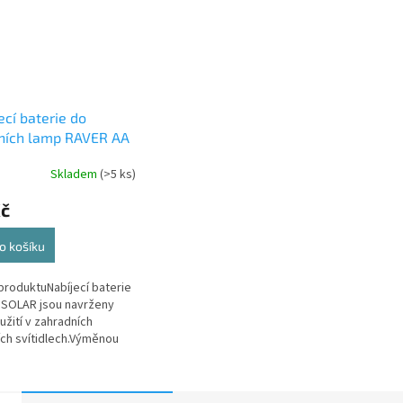
ecí baterie do
ních lamp RAVER AA
) 600 mAh
Skladem
(>5 ks)
Kč
o košíku
produktuNabíjecí baterie
 SOLAR jsou navrženy
užití v zahradních
ích svítidlech.Výměnou
aterie ve svítidle,
ete...