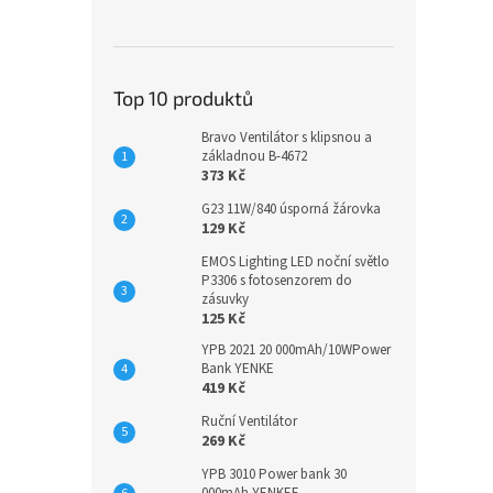
Top 10 produktů
Bravo Ventilátor s klipsnou a
základnou B-4672
373 Kč
G23 11W/840 úsporná žárovka
129 Kč
EMOS Lighting LED noční světlo
P3306 s fotosenzorem do
zásuvky
125 Kč
YPB 2021 20 000mAh/10WPower
Bank YENKE
419 Kč
Ruční Ventilátor
269 Kč
YPB 3010 Power bank 30
000mAh YENKEE