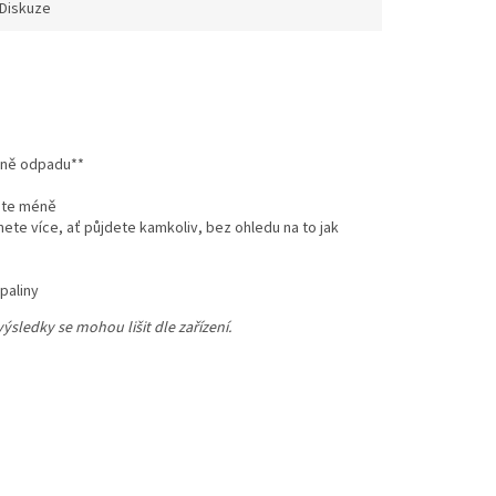
Diskuze
méně odpadu**
sete méně
nete více, ať půjdete kamkoliv, bez ohledu na to jak
paliny
ýsledky se mohou lišit dle zařízení.