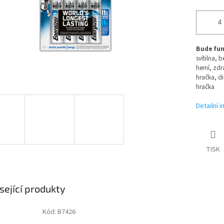
Bude fung
svítilna, 
herní, zdr
hračka, di
hračka
Detailní 
TISK
sející produkty
Kód:
B7426