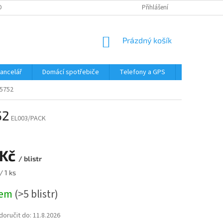
DMÍNKY OCHRANY OSOBNÍCH ÚDAJŮ
Přihlášení
NÁKUPNÍ
Prázdný košík
KOŠÍK
Kancelář
Domácí spotřebiče
Telefony a GPS
LED svítidla
35752
52
EL003/PACK
 Kč
/ blistr
/ 1 ks
dem
(>5 blistr)
oručit do:
11.8.2026