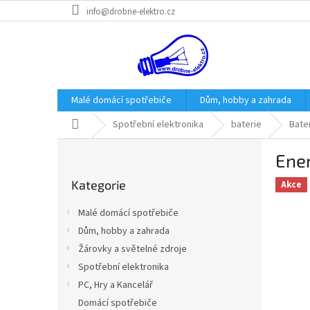
Přejít
info@drobne-elektro.cz
na
obsah
Malé domácí spotřebiče
Dům, hobby a zahrada
Domů
Spotřební elektronika
baterie
Bater
P
Ener
o
Přeskočit
s
Kategorie
kategorie
Akce
t
r
Malé domácí spotřebiče
a
Dům, hobby a zahrada
n
Žárovky a světelné zdroje
n
í
Spotřební elektronika
p
PC, Hry a Kancelář
a
Domácí spotřebiče