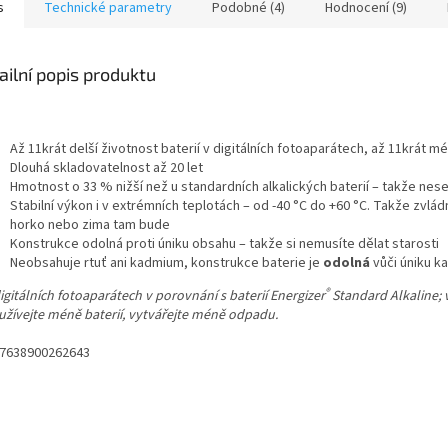
s
Technické parametry
Podobné (4)
Hodnocení (9)
ailní popis produktu
Až 11krát delší životnost baterií v digitálních fotoaparátech, až 11krát 
Dlouhá skladovatelnost až 20 let
Hmotnost o 33 % nižší než u standardních alkalických baterií – takže ne
Stabilní výkon i v extrémních teplotách – od -40 °C do +60 °C. Takže zvlád
horko nebo zima tam bude
Konstrukce odolná proti úniku obsahu – takže si nemusíte dělat starosti
Neobsahuje rtuť ani kadmium, konstrukce baterie je
odolná
vůči úniku ka
®
igitálních fotoaparátech v porovnání s baterií Energizer
Standard Alkaline; v
užívejte méně baterií, vytvářejte méně odpadu.
 7638900262643