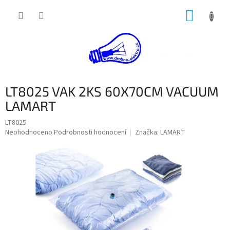
Přejít
NÁKUP
na
obsah
KOŠÍK
LT8025 VAK 2KS 60X70CM VACUUM
LAMART
LT8025
Průměrné
Neohodnoceno
Podrobnosti hodnocení
Značka:
LAMART
hodnocení
produktu
je
0,0
z
5
hvězdiček.