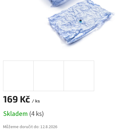
169 Kč
/ ks
Měrná
Skladem
(4 ks)
cena:
Můžeme doručit do:
12.8.2026