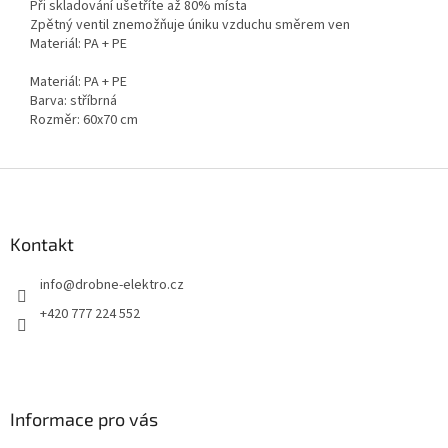
Při skladování ušetříte až 80% místa
Zpětný ventil znemožňuje úniku vzduchu směrem ven
Materiál: PA + PE
Materiál: PA + PE
Barva: stříbrná
Rozměr: 60x70 cm
Z
á
p
a
Kontakt
t
info
@
drobne-elektro.cz
í
+420 777 224 552
Informace pro vás