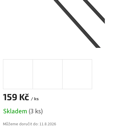
159 Kč
/ ks
Měrná
Skladem
(3 ks)
cena:
Můžeme doručit do:
11.8.2026