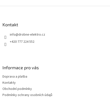
Z
á
p
a
Kontakt
t
info
@
drobne-elektro.cz
í
+420 777 224 552
Informace pro vás
Doprava a platba
Kontakty
Obchodní podmínky
Podmínky ochrany osobních údajů