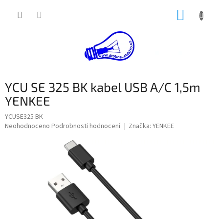
Přejít
NÁKUP
na
obsah
KOŠÍK
YCU SE 325 BK kabel USB A/C 1,5m
YENKEE
YCUSE325 BK
Průměrné
Neohodnoceno
Podrobnosti hodnocení
Značka:
YENKEE
hodnocení
produktu
je
0,0
z
5
hvězdiček.