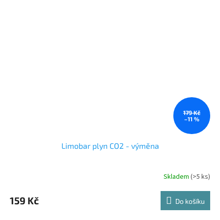
179 Kč
–11 %
Limobar plyn CO2 - výměna
Skladem
(>5 ks)
Průměrné
hodnocení
produktu
159 Kč
Do košíku
je
5,0