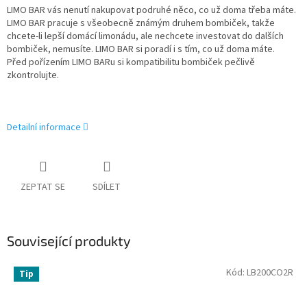
LIMO BAR vás nenutí nakupovat podruhé něco, co už doma třeba máte.
LIMO BAR pracuje s všeobecně známým druhem bombiček, takže
chcete-li lepší domácí limonádu, ale nechcete investovat do dalších
bombiček, nemusíte. LIMO BAR si poradí i s tím, co už doma máte.
Před pořízením LIMO BARu si kompatibilitu bombiček pečlivě
zkontrolujte.
Detailní informace
ZEPTAT SE
SDÍLET
Související produkty
Kód:
LB200CO2R
Tip