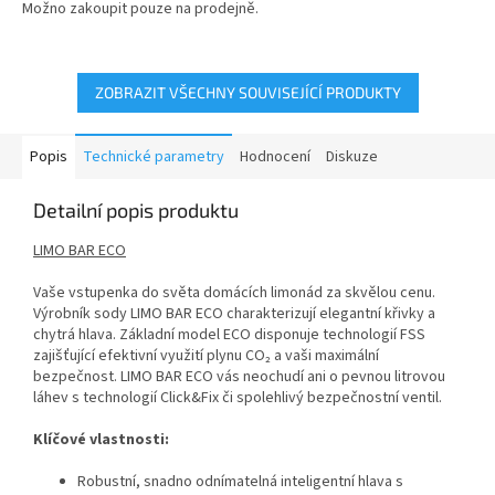
Možno zakoupit pouze na prodejně.
z
5
hvězdiček.
ZOBRAZIT VŠECHNY SOUVISEJÍCÍ PRODUKTY
Popis
Technické parametry
Hodnocení
Diskuze
Detailní popis produktu
LIMO BAR ECO
Vaše vstupenka do světa domácích limonád za skvělou cenu.
Výrobník sody LIMO BAR ECO charakterizují elegantní křivky a
chytrá hlava. Základní model ECO disponuje technologií FSS
zajišťující efektivní využití plynu CO₂ a vaši maximální
bezpečnost. LIMO BAR ECO vás neochudí ani o pevnou litrovou
láhev s technologií Click&Fix či spolehlivý bezpečnostní ventil.
Klíčové vlastnosti:
Robustní, snadno odnímatelná inteligentní hlava s