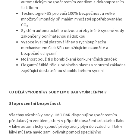
automatickým bezpečnostním ventilem a dekompresním
tlačítkem
Technologie FSS pro vaši 100% bezpečnost a velké
množství limonády při malém množství spotřebovaného
CO₂
Systém automatického odvodu přebytečné sycené vody
zakončený odnímatelnou nádobkou
Vysoce kvalitní plastová láhev s rychloupínacím
mechanismem Click&Fix umožňujícím okamžité a
bezpečné uchycení
Možnost použití s bombičkami konkurenčních značek
Elegantní štíhlé tělo z odolného plastu a robustní základna
zajišťující dostatečnou stabilitu během sycení
CO DĚLÁ VÝROBNÍKY SODY LIMO BAR VYJÍMEČNÝMI?
Stoprocentní bezpečnost
Všechny výrobníky sody LIMO BAR disponují bezpečnostním
přetlakovým ventilem, který v případě dosažení kritického tlaku
v láhvi automaticky vypustí přebytečný plyn do vzduchu. Tlak v
láhvi můžete navíc sami ovlivnit pomocí speciálního