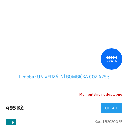
659 Kč
–24 %
Limobar UNIVERZÁLNÍ BOMBIČKA CO2 425g
Momentálně nedostupné
495 Kč
DETAIL
Kód:
LB202CO2E
Tip