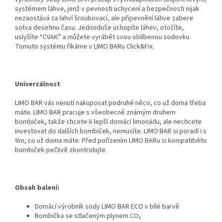
systémem láhve, jenž v pevnosti uchycení a bezpečnosti nijak
nezaostává za lahví šroubovací, ale připevnění láhve zabere
sotva desetinu času. Jednoduše uchopíte láhev, otočíte,
uslyšíte “CVAK” a můžete vyrábět svou oblíbenou sodovku.
Tomuto systému říkáme v LIMO BARu Click&Fix.
Univerzálnost
LIMO BAR vás nenutí nakupovat podruhé něco, co už doma třeba
máte. LIMO BAR pracuje s všeobecně známým druhem
bombiček, takže chcete-li lepší domácí limonádu, ale nechcete
investovat do dalších bombiček, nemusíte. LIMO BAR si poradí i s
tím, co už doma máte. Před pořízením LIMO BARu si kompatibilitu
bombiček pečlivě zkontrolujte.
Obsah balení:
Domácí výrobník sody LIMO BAR ECO v bílé barvě
Bombička se stlačeným plynem CO₂