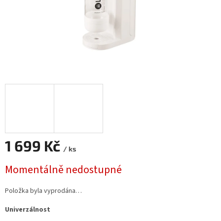
1 699 Kč
/ ks
Měrná
Momentálně nedostupné
cena:
Položka byla vyprodána…
Univerzálnost