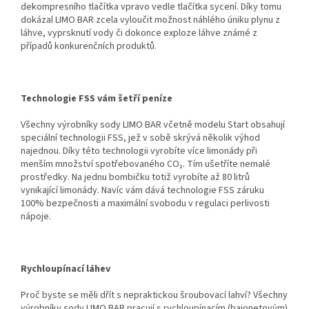
dekompresního tlačítka vpravo vedle tlačítka sycení. Díky tomu
dokázal LIMO BAR zcela vyloučit možnost náhlého úniku plynu z
láhve, vyprsknutí vody či dokonce exploze láhve známé z
případů konkurenčních produktů.
Technologie FSS vám šetří peníze
Všechny výrobníky sody LIMO BAR včetně modelu Start obsahují
speciální technologii FSS, jež v sobě skrývá několik výhod
najednou. Díky této technologii vyrobíte více limonády při
menším množství spotřebovaného CO₂. Tím ušetříte nemalé
prostředky. Na jednu bombičku totiž vyrobíte až 80 litrů
vynikající limonády. Navíc vám dává technologie FSS záruku
100% bezpečnosti a maximální svobodu v regulaci perlivosti
nápoje.
Rychloupínací láhev
Proč byste se měli dřít s nepraktickou šroubovací lahví? Všechny
výrobníky sody LIMO BAR pracují s rychloupínacím (bajonetovým)