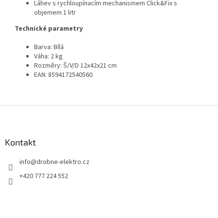
Láhev s rychloupínacím mechanismem Click&Fix s
objemem 1 litr
Technické parametry
Barva: Bílá
Váha: 2 kg
Rozměry: Š/V/D 12x42x21 cm
EAN: 8594172540560
Z
á
p
a
Kontakt
t
info
@
drobne-elektro.cz
í
+420 777 224 552