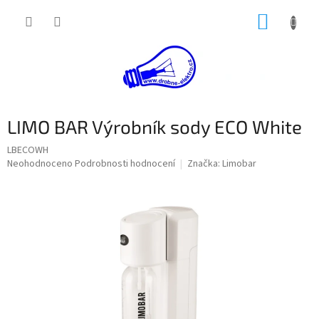
Přejít
NÁKUP
na
obsah
KOŠÍK
LIMO BAR Výrobník sody ECO White
LBECOWH
Průměrné
Neohodnoceno
Podrobnosti hodnocení
Značka:
Limobar
hodnocení
produktu
je
0,0
z
5
hvězdiček.