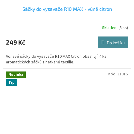
Sáčky do vysavače R10 MAX - vůně citron
Skladem
(3 ks)
249 Kč
Do košíku
Voňavé sáčky do vysavače R10 MAX Citron obsahují 4 ks
aromatických sáčků z netkané textilie.
Kód:
3101S
Novinka
Tip