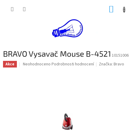
Přejít
NÁKUP
na
obsah
KOŠÍK
BRAVO Vysavač Mouse B-4521
10151006
Průměrné
Neohodnoceno
Podrobnosti hodnocení
Značka:
Bravo
Akce
hodnocení
produktu
je
0,0
z
5
hvězdiček.