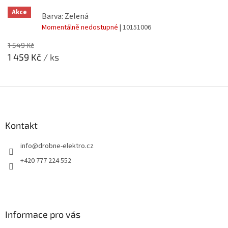
Akce
Barva: Zelená
Momentálně nedostupné
| 10151006
1 549 Kč
1 459 Kč
/ ks
Z
á
p
a
Kontakt
t
info
@
drobne-elektro.cz
í
+420 777 224 552
Informace pro vás