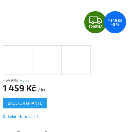
Z
1 549 Kč
–5 %
ZDARMA
D
A
R
M
A
1 549 Kč
–5 %
1 459 Kč
/ ks
Měrná
ZVOLTE VARIANTU
cena:
Detailní informace