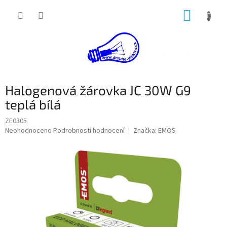
Přejít
NÁKUP
na
obsah
KOŠÍK
Halogenová žárovka JC 30W G9
teplá bílá
ZE0305
Průměrné
Neohodnoceno
Podrobnosti hodnocení
Značka:
EMOS
hodnocení
produktu
je
0,0
z
5
hvězdiček.