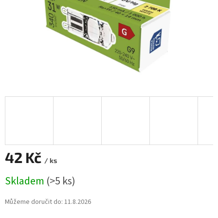
42 Kč
/ ks
Měrná
Skladem
(>5 ks)
cena:
Můžeme doručit do:
11.8.2026