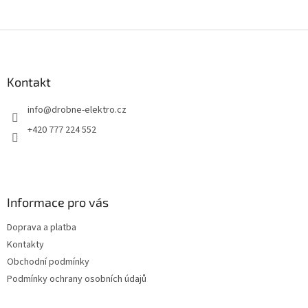
Z
á
p
a
Kontakt
t
info
@
drobne-elektro.cz
í
+420 777 224 552
Informace pro vás
Doprava a platba
Kontakty
Obchodní podmínky
Podmínky ochrany osobních údajů