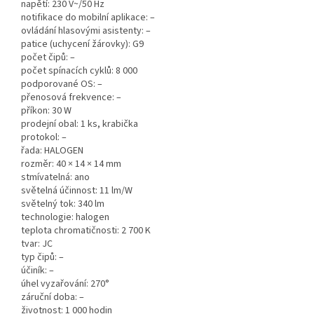
napětí: 230 V~/50 Hz
notifikace do mobilní aplikace: –
ovládání hlasovými asistenty: –
patice (uchycení žárovky): G9
počet čipů: –
počet spínacích cyklů: 8 000
podporované OS: –
přenosová frekvence: –
příkon: 30 W
prodejní obal: 1 ks, krabička
protokol: –
řada: HALOGEN
rozměr: 40 × 14 × 14 mm
stmívatelná: ano
světelná účinnost: 11 lm/W
světelný tok: 340 lm
technologie: halogen
teplota chromatičnosti: 2 700 K
tvar: JC
typ čipů: –
účiník: –
úhel vyzařování: 270°
záruční doba: –
životnost: 1 000 hodin