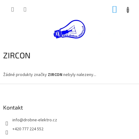
Přejít
NÁKUP
na
obsah
KOŠÍK
ZIRCON
Žádné produkty značky
ZIRCON
nebyly nalezeny...
Z
á
p
a
Kontakt
t
info
@
drobne-elektro.cz
í
+420 777 224 552