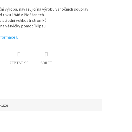
ní výroba, navazujicí na výrobu vánočních souprav
d roku 1946 v Piešťanech.
 střední velikosti stromků.
na větvičky pomocí klipsu.
informace
ZEPTAT SE
SDÍLET
skuze