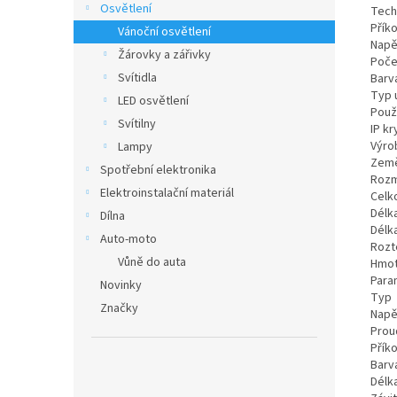
Osvětlení
Tech
Přík
Vánoční osvětlení
Napě
Žárovky a zářivky
Poče
Svítidla
Barv
Typ 
LED osvětlení
Použi
Svítilny
IP kr
Výro
Lampy
Zem
Spotřební elektronika
Roz
Elektroinstalační materiál
Celk
Délka
Dílna
Délk
Auto-moto
Rozt
Vůně do auta
Hmot
Para
Novinky
Typ
Značky
Napě
Prou
Přík
Barv
Délk