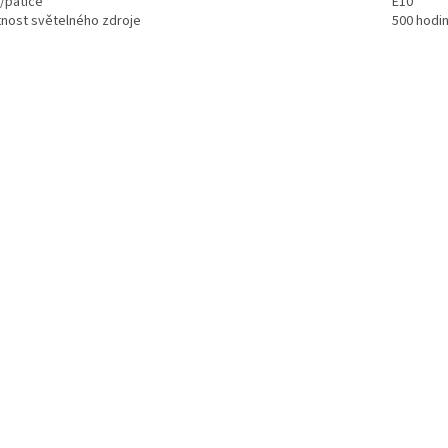
t/patice
E10
tnost světelného zdroje
500 hodi