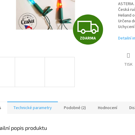
ASTERIA.
Česká ruč
Heliand o
Z
Určena do
Uchycení 
ZDARMA
Detailní 
D
A
TISK
R
M
s
Technické parametry
Podobné (2)
Hodnocení
Di
A
ailní popis produktu