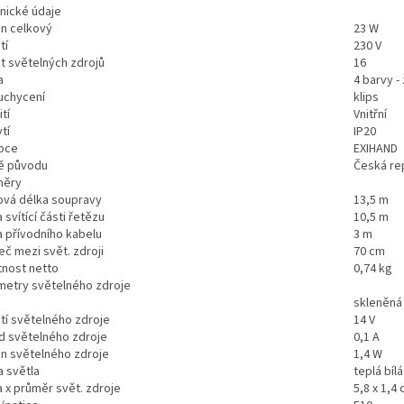
nické údaje
on celkový
23 W
tí
230 V
t světelných zdrojů
16
a
4 barvy -
uchycení
klips
tí
Vnitřní
ytí
IP20
bce
EXIHAND
ě původu
Česká re
měry
ová délka soupravy
13,5 m
 svítící části řetězu
10,5 m
a přívodního kabelu
3 m
eč mezi svět. zdroji
70 cm
nost netto
0,74 kg
metry světelného zdroje
skleněná
tí světelného zdroje
14 V
d světelného zdroje
0,1 A
on světelného zdroje
1,4 W
a světla
teplá bílá
a x průměr svět. zdroje
5,8 x 1,4