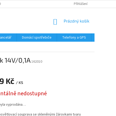
DMÍNKY OCHRANY OSOBNÍCH ÚDAJŮ
Přihlášení
NÁKUPNÍ
Prázdný košík
KOŠÍK
Kancelář
Domácí spotřebiče
Telefony a GPS
LED svítidla
k 14V/0,1A
162010
99 Kč
/ KS
tálně nedostupné
byla vyprodána…
osvětlovací souprava se skleněnými žárovkami tvaru