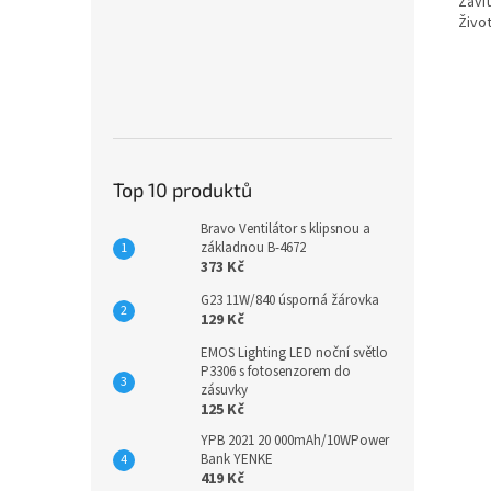
Závi
Živo
Top 10 produktů
Bravo Ventilátor s klipsnou a
základnou B-4672
373 Kč
G23 11W/840 úsporná žárovka
129 Kč
EMOS Lighting LED noční světlo
P3306 s fotosenzorem do
zásuvky
125 Kč
YPB 2021 20 000mAh/10WPower
Bank YENKE
419 Kč