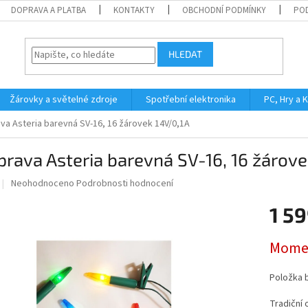
DOPRAVA A PLATBA
KONTAKTY
OBCHODNÍ PODMÍNKY
PO
HLEDAT
Žárovky a světelné zdroje
Spotřební elektronika
PC, Hry a 
va Asteria barevná SV-16, 16 žárovek 14V/0,1A
rava Asteria barevná SV-16, 16 žárove
Průměrné
Neohodnoceno
Podrobnosti hodnocení
hodnocení
produktu
1 5
je
0,0
Měrná
Momen
z
cena:
5
hvězdiček.
Položka 
Tradiční 