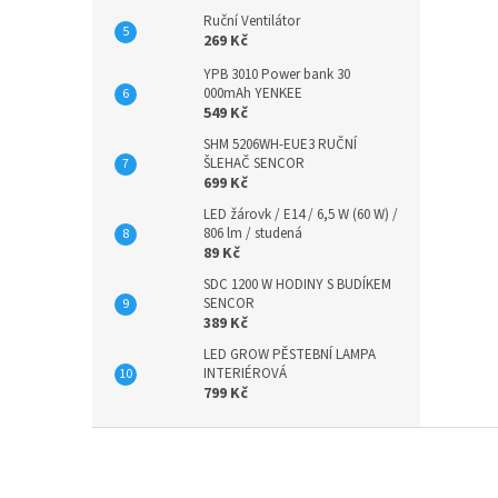
Ruční Ventilátor
269 Kč
YPB 3010 Power bank 30
000mAh YENKEE
549 Kč
SHM 5206WH-EUE3 RUČNÍ
ŠLEHAČ SENCOR
699 Kč
LED žárovk / E14 / 6,5 W (60 W) /
806 lm / studená
89 Kč
SDC 1200 W HODINY S BUDÍKEM
SENCOR
389 Kč
LED GROW PĚSTEBNÍ LAMPA
INTERIÉROVÁ
799 Kč
Z
á
p