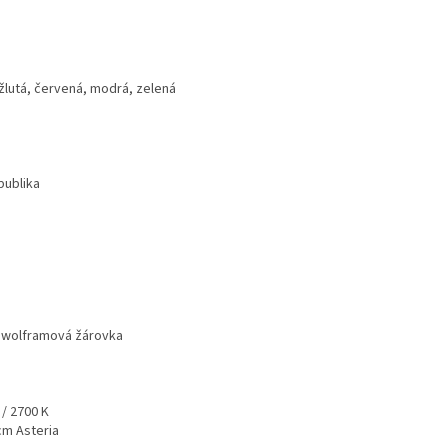
 žlutá, červená, modrá, zelená
publika
 wolframová žárovka
 / 2700 K
 cm Asteria