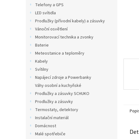
n
Telefony a GPS
e
LED svítidla
l
Prodlužky (přívodní kabely) a zásuvky
Vánoční osvětlení
Monitorovací technika a zvonky
Baterie
Meteostanice a teploměry
Kabely
Svítilny
Napájecí zdroje a Powerbanky
Váhy osobní a kuchyňské
Prodlužky a zásuvky SCHUKO
Prodlužky a zásuvky
Termostaty, detektory
Popi
Instalační materiál
Domácnost
Det
Malé spotřebiče