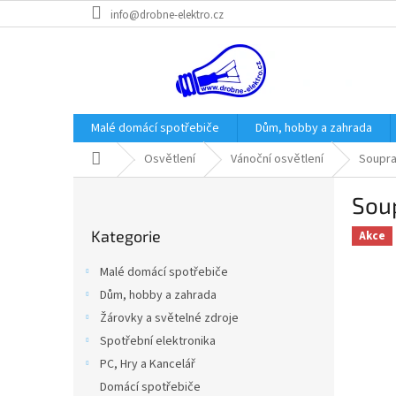
Přejít
info@drobne-elektro.cz
na
obsah
Malé domácí spotřebiče
Dům, hobby a zahrada
Domů
Osvětlení
Vánoční osvětlení
Soupra
P
Soup
o
Přeskočit
s
Kategorie
kategorie
Akce
t
r
Malé domácí spotřebiče
a
Dům, hobby a zahrada
n
Žárovky a světelné zdroje
n
í
Spotřební elektronika
p
PC, Hry a Kancelář
a
Domácí spotřebiče