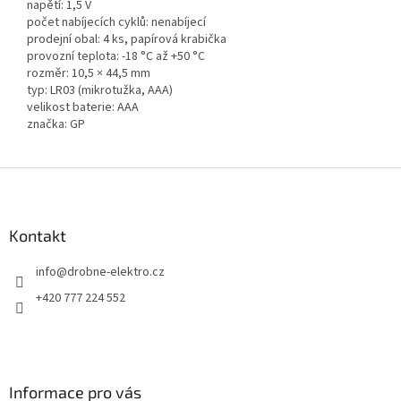
napětí: 1,5 V
počet nabíjecích cyklů: nenabíjecí
prodejní obal: 4 ks, papírová krabička
provozní teplota: -18 °C až +50 °C
rozměr: 10,5 × 44,5 mm
typ: LR03 (mikrotužka, AAA)
velikost baterie: AAA
značka: GP
Z
á
p
a
Kontakt
t
info
@
drobne-elektro.cz
í
+420 777 224 552
Informace pro vás