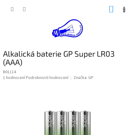
Přejít
NÁKUP
na
obsah
KOŠÍK
Alkalická baterie GP Super LR03
(AAA)
B01114
Průměrné
1 hodnocení
Podrobnosti hodnocení
Značka:
GP
hodnocení
produktu
je
5,0
z
5
hvězdiček.