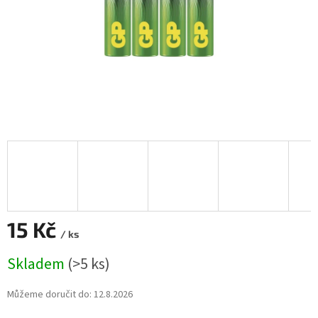
15 Kč
/ ks
Měrná
Skladem
(>5 ks)
cena:
Můžeme doručit do:
12.8.2026