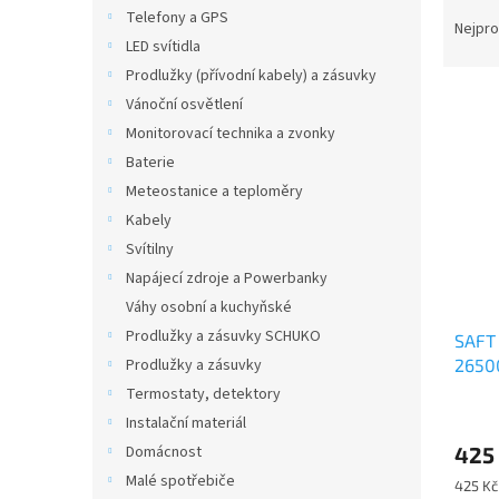
Ř
n
Telefony a GPS
a
e
Nejpro
LED svítidla
z
l
e
Prodlužky (přívodní kabely) a zásuvky
V
n
Vánoční osvětlení
ý
í
Monitorovací technika a zvonky
p
p
Baterie
i
r
Meteostanice a teploměry
s
o
p
Kabely
d
r
u
Svítilny
o
k
Napájecí zdroje a Powerbanky
d
t
Váhy osobní a kuchyňské
u
ů
Prodlužky a zásuvky SCHUKO
SAFT 
k
26500
Prodlužky a zásuvky
t
ů
Termostaty, detektory
Instalační materiál
425
Domácnost
Malé spotřebiče
Měrná
425 Kč 