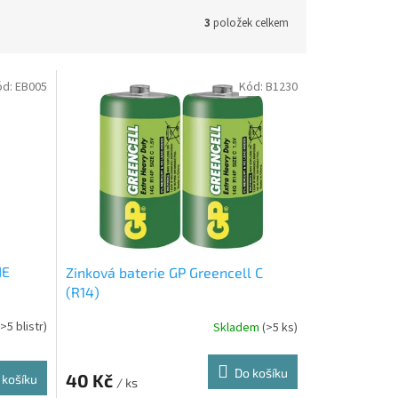
3
položek celkem
ód:
EB005
Kód:
B1230
NE
Zinková baterie GP Greencell C
(R14)
(>5 blistr)
Skladem
(>5 ks)
Do košíku
40 Kč
 košíku
/ ks