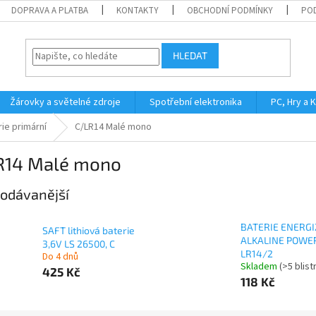
DOPRAVA A PLATBA
KONTAKTY
OBCHODNÍ PODMÍNKY
PO
HLEDAT
Žárovky a světelné zdroje
Spotřební elektronika
PC, Hry a 
ie primární
C/LR14 Malé mono
R14 Malé mono
odávanější
BATERIE ENERG
SAFT lithiová baterie
ALKALINE POWER
3,6V LS 26500, C
LR14/2
Do 4 dnů
Skladem
(>5 blistr
425 Kč
118 Kč