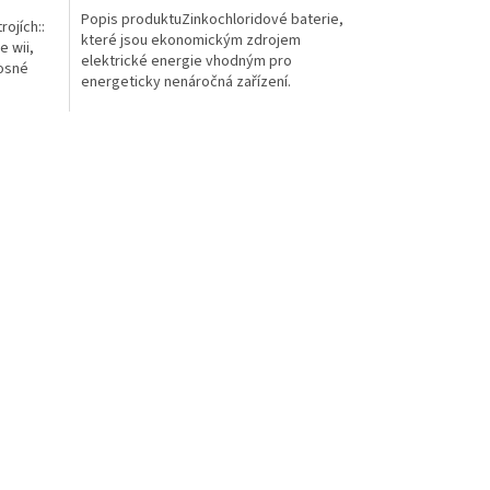
Popis produktuZinkochloridové baterie,
rojích::
které jsou ekonomickým zdrojem
e wii,
elektrické energie vhodným pro
nosné
energeticky nenáročná zařízení.
Výkonnost...