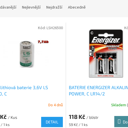
dávanější
Nejlevnější
Nejdražší
Abecedně
Kód:
LSH26500
K
lithiová baterie 3,6V LS
BATERIE ENERGIZER ALKALI
, C
POWER, C LR14/2
Do 4 dnů
Skladem
 Kč
118 Kč
/ Kus
/ blistr
DETAIL
Do
Měrná
/ 1 ks
59 Kč / 1 ks