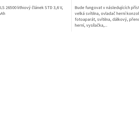
cena:
S 26500 lithiový článek STD 3,6 V,
Bude fungovat v následujících příst
mAh
velká svítilna, ovladač herní konzol
fotoaparát, svítilna, dálkový, pře
herní, vysílačka,...
O
v
l
á
d
a
c
í
p
r
v
k
y
v
ý
p
i