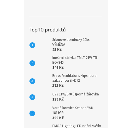
Top 10 produktů
Sifonové bombičky 10ks
VÝMĚNA
25 Kč
lineární zářivka T5 LT 21W T5-
EQ/840
146 Kč
Bravo Ventilátor s klipsnou a
základnou B-4672
373 Kč
G23 11W/840 úsporná žárovka
129 Kč
Varná konvice Sencor SWK
1811GR
399 Kč
EMOS Lighting LED noční světlo