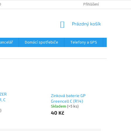
DMÍNKY OCHRANY OSOBNÍCH ÚDAJŮ
Přihlášení
NÁKUPNÍ
Prázdný košík
KOŠÍK
Kancelář
Domácí spotřebiče
Telefony a GPS
LED svítidla
IZER
Zinková baterie GP
, C
Greencell C (R14)
Skladem
(>5 ks)
)
40 Kč