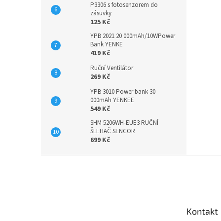
P3306 s fotosenzorem do
zásuvky
125 Kč
YPB 2021 20 000mAh/10WPower
Bank YENKE
419 Kč
Ruční Ventilátor
269 Kč
YPB 3010 Power bank 30
000mAh YENKEE
549 Kč
SHM 5206WH-EUE3 RUČNÍ
ŠLEHAČ SENCOR
699 Kč
Z
á
p
a
t
Kontakt
í