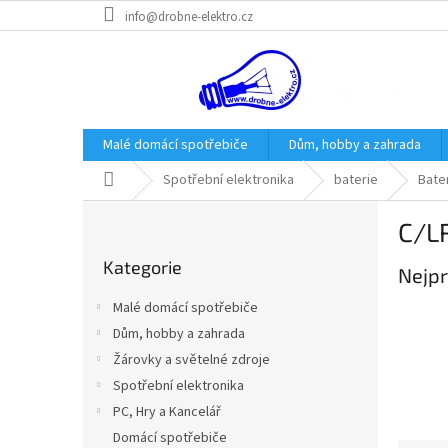
Přejít
info@drobne-elektro.cz
na
obsah
Malé domácí spotřebiče
Dům, hobby a zahrada
Domů
Spotřební elektronika
baterie
Bater
P
C/L
o
Přeskočit
s
Kategorie
kategorie
Nejpr
t
r
Malé domácí spotřebiče
a
Dům, hobby a zahrada
n
Žárovky a světelné zdroje
n
í
Spotřební elektronika
p
PC, Hry a Kancelář
a
Domácí spotřebiče