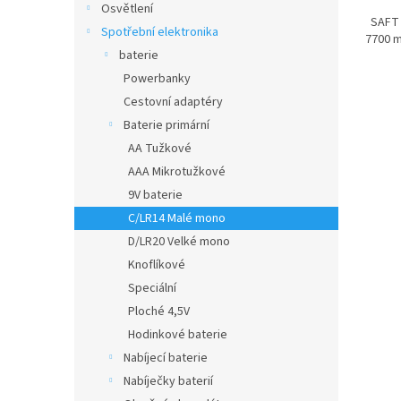
cena:
Osvětlení
SAFT L
Spotřební elektronika
7700 
baterie
Powerbanky
Cestovní adaptéry
Baterie primární
AA Tužkové
AAA Mikrotužkové
9V baterie
C/LR14 Malé mono
D/LR20 Velké mono
Knoflíkové
Speciální
Ploché 4,5V
Hodinkové baterie
Nabíjecí baterie
Nabíječky baterií