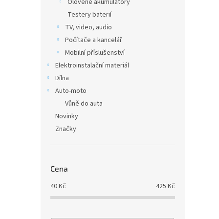
Olověné akumulátory
Testery baterií
TV, video, audio
Počítače a kancelář
Mobilní příslušenství
Elektroinstalační materiál
Dílna
Auto-moto
Vůně do auta
Novinky
Značky
Cena
40
Kč
425
Kč