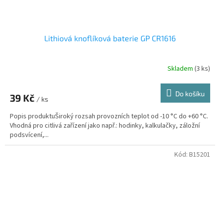
Lithiová knoflíková baterie GP CR1616
Skladem
(3 ks)
Do košíku
39 Kč
/ ks
Popis produktuŠiroký rozsah provozních teplot od -10 °C do +60 °C.
Vhodná pro citlivá zařízení jako např.: hodinky, kalkulačky, záložní
podsvícení,...
Kód:
B15201