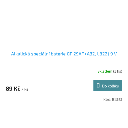
Alkalická speciální baterie GP 29AF (A32, L822) 9 V
Skladem
(1 ks)
Do košíku
89 Kč
/ ks
Kód:
B1595