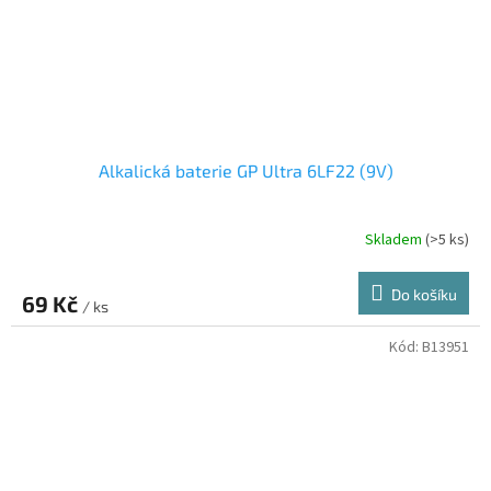
Alkalická baterie GP Ultra 6LF22 (9V)
Skladem
(>5 ks)
Do košíku
69 Kč
/ ks
Kód:
B13951