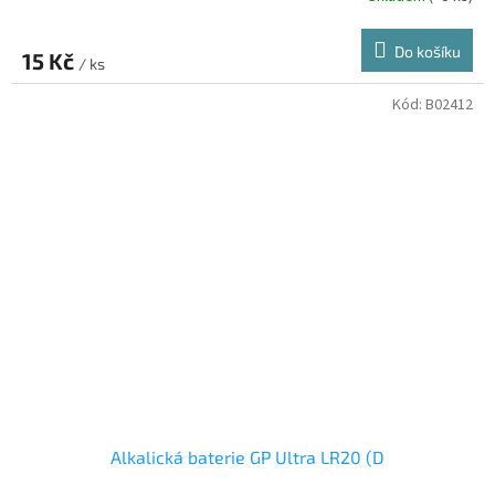
hodnocení
produktu
Do košíku
15 Kč
je
/ ks
5,0
z
Kód:
B02412
5
hvězdiček.
Alkalická baterie GP Ultra LR20 (D