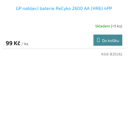
GP nabíjecí baterie ReCyko 2600 AA (HR6) 4PP
Skladem
(>5 ks)
Do košíku
99 Kč
/ ks
Kód:
B25162