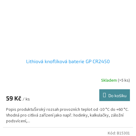
Lithiová knoflíková baterie GP CR2450
Skladem
(>5 ks)
Do košíku
59 Kč
/ ks
Popis produktuŠiroký rozsah provozních teplot od -10 °C do +60 °C.
Vhodná pro citlivá zařízení jako např.: hodinky, kalkulačky, záložní
podsvícení,...
Kód:
B15301