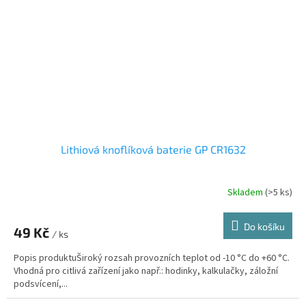
Lithiová knoflíková baterie GP CR1632
Skladem
(>5 ks)
Do košíku
49 Kč
/ ks
Popis produktuŠiroký rozsah provozních teplot od -10 °C do +60 °C.
Vhodná pro citlivá zařízení jako např.: hodinky, kalkulačky, záložní
podsvícení,...