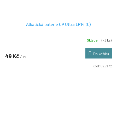
Alkalická baterie GP Ultra LR14 (C)
Skladem
(>5 ks)
Do košíku
49 Kč
/ ks
Kód:
B25272