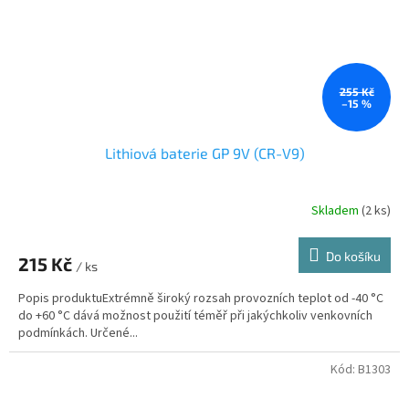
255 Kč
–15 %
Lithiová baterie GP 9V (CR-V9)
Skladem
(2 ks)
Do košíku
215 Kč
/ ks
Popis produktuExtrémně široký rozsah provozních teplot od -40 °C
do +60 °C dává možnost použití téměř při jakýchkoliv venkovních
podmínkách. Určené...
Kód:
B1303