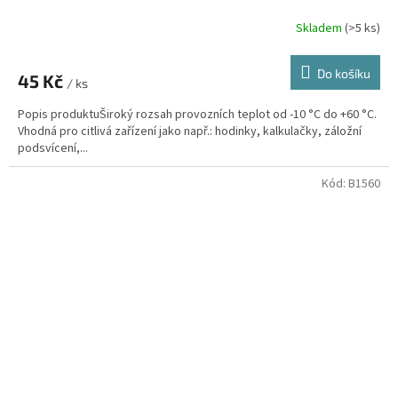
Skladem
(>5 ks)
Do košíku
45 Kč
/ ks
Popis produktuŠiroký rozsah provozních teplot od -10 °C do +60 °C.
Vhodná pro citlivá zařízení jako např.: hodinky, kalkulačky, záložní
podsvícení,...
Kód:
B1560