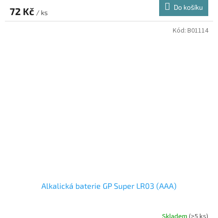
Do košíku
72 Kč
/ ks
Kód:
B01114
Alkalická baterie GP Super LR03 (AAA)
Skladem
(>5 ks)
Průměrné