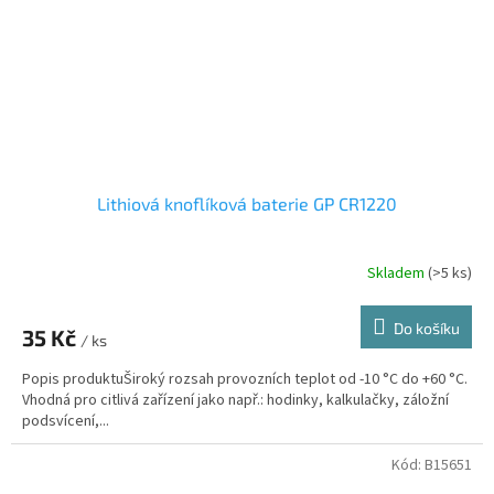
Lithiová knoflíková baterie GP CR1220
Skladem
(>5 ks)
Do košíku
35 Kč
/ ks
Popis produktuŠiroký rozsah provozních teplot od -10 °C do +60 °C.
Vhodná pro citlivá zařízení jako např.: hodinky, kalkulačky, záložní
podsvícení,...
Kód:
B15651