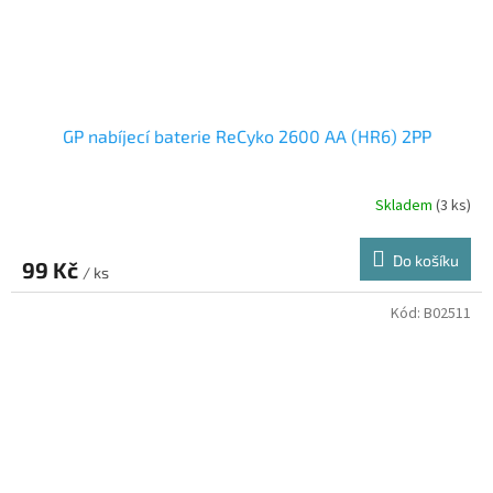
GP nabíjecí baterie ReCyko 2600 AA (HR6) 2PP
Skladem
(3 ks)
Do košíku
99 Kč
/ ks
Kód:
B02511