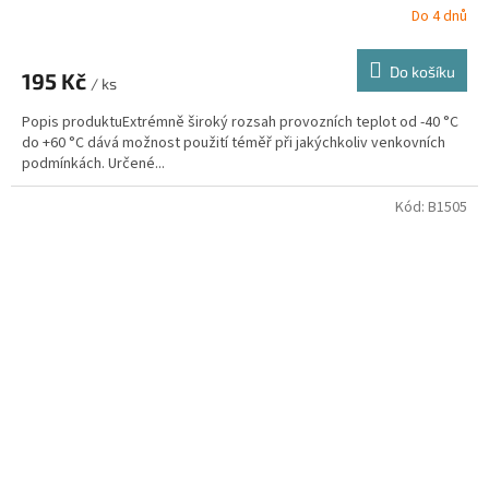
Do 4 dnů
Do košíku
195 Kč
/ ks
Popis produktuExtrémně široký rozsah provozních teplot od -40 °C
do +60 °C dává možnost použití téměř při jakýchkoliv venkovních
podmínkách. Určené...
Kód:
B1505