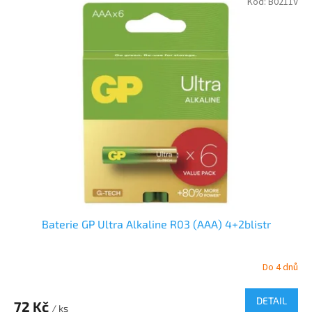
Kód:
B0211V
Baterie GP Ultra Alkaline R03 (AAA) 4+2blistr
Do 4 dnů
DETAIL
72 Kč
/ ks