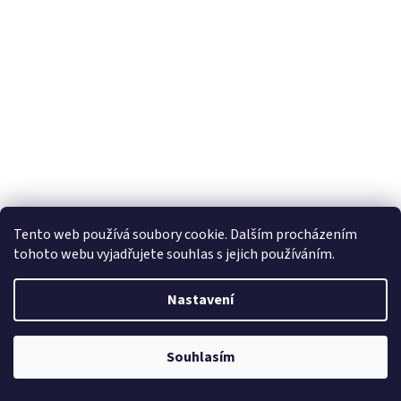
Tento web používá soubory cookie. Dalším procházením
Alkalická speciální baterie GP 476AF (4LR44) 6 V
tohoto webu vyjadřujete souhlas s jejich používáním.
Nastavení
Skladem
(>5 ks)
Do košíku
55 Kč
Souhlasím
/ ks
Popis produktuTyto speciální alkalické baterie díky jedinečné