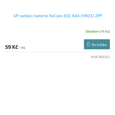
GP nabíjecí baterie ReCyko 650 AAA (HR03) 2PP
Skladem
(>5 ks)
Do košíku
59 Kč
/ ks
Kód:
B02312