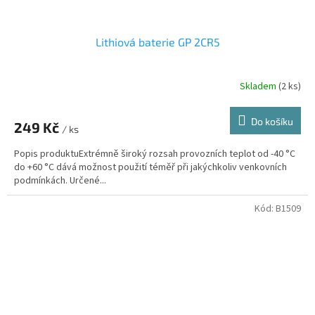
Lithiová baterie GP 2CR5
Skladem
(2 ks)
Do košíku
249 Kč
/ ks
Popis produktuExtrémně široký rozsah provozních teplot od -40 °C
do +60 °C dává možnost použití téměř při jakýchkoliv venkovních
podmínkách. Určené...
Kód:
B1509