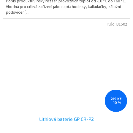
Popis produktuŠiroký rozsah provozních teplot od -10 °C do +60 °C.
Vhodná pro citlivá zařízení jako např.: hodinky, kalkulačky, záložní
podsvícení,...
Kód:
B1502
219 Kč
–10 %
Lithiová baterie GP CR-P2