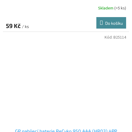
Skladem
(>5 ks)
Do košíku
59 Kč
/ ks
Kód:
B25114
GP nabíjecí baterie ReCyko 950 AAA (HR03) 4PP