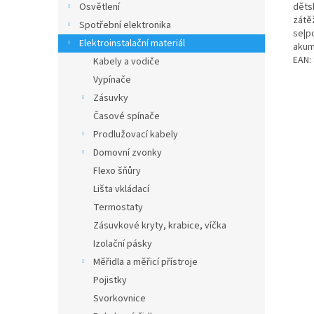
děts
Osvětlení
zátě
Spotřební elektronika
se|po
Elektroinstalační materiál
akum
EAN:
Kabely a vodiče
Vypínače
Zásuvky
Časové spínače
Prodlužovací kabely
Domovní zvonky
Flexo šňůry
Lišta vkládací
Termostaty
Zásuvkové kryty, krabice, víčka
Izolační pásky
Měřidla a měřicí přístroje
Pojistky
Svorkovnice