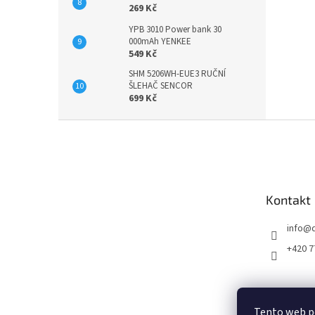
269 Kč
YPB 3010 Power bank 30
000mAh YENKEE
549 Kč
SHM 5206WH-EUE3 RUČNÍ
ŠLEHAČ SENCOR
699 Kč
Z
á
p
a
t
Kontakt
í
info
@
+420 7
Tento web p