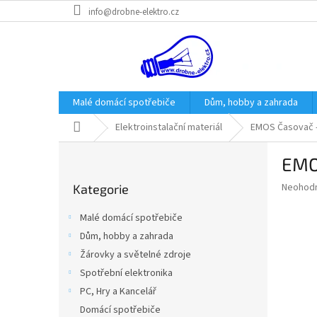
Přejít
info@drobne-elektro.cz
na
obsah
Malé domácí spotřebiče
Dům, hobby a zahrada
Domů
Elektroinstalační materiál
EMOS Časovač –
P
EMO
o
Přeskočit
s
Průměr
Neohod
Kategorie
kategorie
t
hodnoce
r
produkt
Malé domácí spotřebiče
a
je
Dům, hobby a zahrada
0,0
n
z
Žárovky a světelné zdroje
n
5
í
Spotřební elektronika
hvězdič
p
PC, Hry a Kancelář
a
Domácí spotřebiče