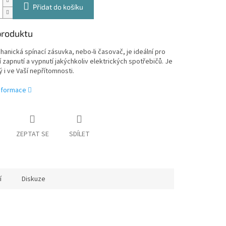
Přidat do košíku
produktu
anická spínací zásuvka, nebo-li časovač, je ideální pro
 zapnutí a vypnutí jakýchkoliv elektrických spotřebičů. Je
ý i ve Vaší nepřítomnosti.
informace
ZEPTAT SE
SDÍLET
í
Diskuze