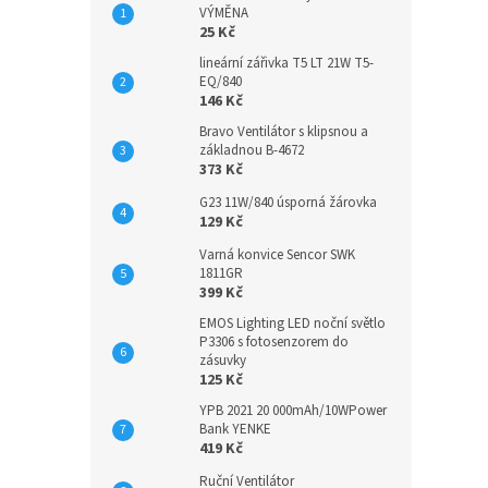
VÝMĚNA
25 Kč
lineární zářivka T5 LT 21W T5-
EQ/840
146 Kč
Bravo Ventilátor s klipsnou a
základnou B-4672
373 Kč
G23 11W/840 úsporná žárovka
129 Kč
Varná konvice Sencor SWK
1811GR
399 Kč
EMOS Lighting LED noční světlo
P3306 s fotosenzorem do
zásuvky
125 Kč
YPB 2021 20 000mAh/10WPower
Bank YENKE
419 Kč
Ruční Ventilátor