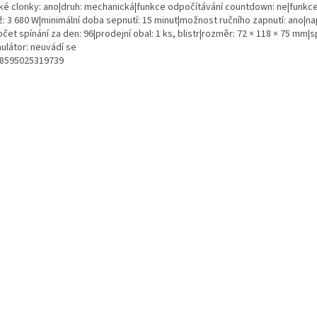
ké clonky: ano|druh: mechanická|funkce odpočítávání countdown: ne|funkce z
ž: 3 680 W|minimální doba sepnutí: 15 minut|možnost ručního zapnutí: ano|n
čet spínání za den: 96|prodejní obal: 1 ks, blistr|rozměr: 72 × 118 × 75 mm|s
ulátor: neuvádí se
 8595025319739