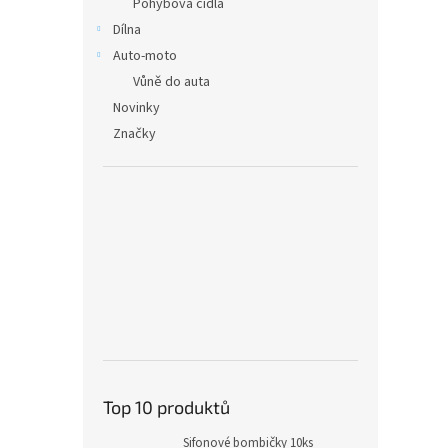
Pohybová čidla
Dílna
Auto-moto
Vůně do auta
Novinky
Značky
Top 10 produktů
Sifonové bombičky 10ks