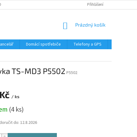
DMÍNKY OCHRANY OSOBNÍCH ÚDAJŮ
Přihlášení
NÁKUPNÍ
Prázdný košík
KOŠÍK
Kancelář
Domácí spotřebiče
Telefony a GPS
LED svítidla
uvka TS-MD3 P5502
P5502
 Kč
/ ks
dem
(4 ks)
oručit do:
12.8.2026