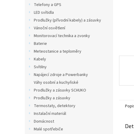
n
Telefony a GPS
e
LED svítidla
l
Prodlužky (přívodní kabely) a zásuvky
Vánoční osvětlení
Monitorovací technika a zvonky
Baterie
Meteostanice a teploměry
Kabely
Svítilny
Napájecí zdroje a Powerbanky
Váhy osobní a kuchyňské
Prodlužky a zásuvky SCHUKO
Prodlužky a zásuvky
Termostaty, detektory
Popi
Instalační materiál
Domácnost
Det
Malé spotřebiče