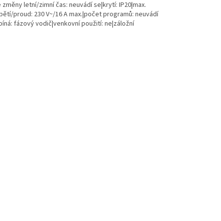
měny letní/zimní čas: neuvádí se|krytí: IP20|max.
apětí/proud: 230 V~/16 A max.|počet programů: neuvádí
píná: fázový vodič|venkovní použití: ne|záložní