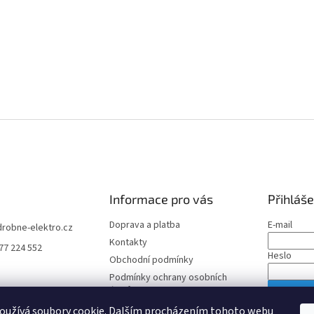
Informace pro vás
Přihláše
Doprava a platba
E-mail
drobne-elektro.cz
Kontakty
77 224 552
Heslo
Obchodní podmínky
Podmínky ochrany osobních
údajů
PŘIHLÁS
oužívá soubory cookie. Dalším procházením tohoto webu
Nová regis