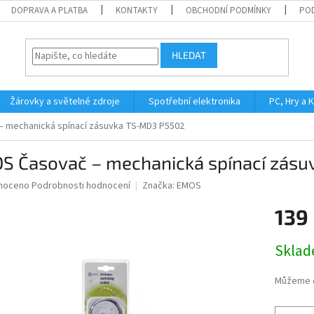
DOPRAVA A PLATBA
KONTAKTY
OBCHODNÍ PODMÍNKY
PO
HLEDAT
Žárovky a světelné zdroje
Spotřební elektronika
PC, Hry a 
 mechanická spínací zásuvka TS-MD3 P5502
S Časovač – mechanická spínací zás
né
noceno
Podrobnosti hodnocení
Značka:
EMOS
ní
139
u
Měrná
Skla
cena:
ek.
Můžeme d