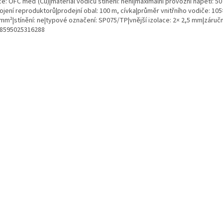
e: OFC měď (Cu)|materiál vodičů stínění: není|maximální provozní napětí: 50
jení reproduktorů|prodejní obal: 100 m, cívka|průměr vnitřního vodiče: 105
mm²|stínění: ne|typové označení: SP075/TP|vnější izolace: 2× 2,5 mm|záruční
 8595025316288