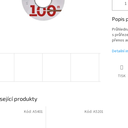
Popis 
Průhledná
s průřeze
přenos au
Detailní 
TISK
sející produkty
Kód:
A5401
Kód:
A5201