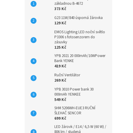
základnou B-4672
373 Kč
G23 11W/840 úsporná žárovka
129 Kč
EMOS Lighting LED noční světlo
P3306 s fotosenzorem do
zásuvky
125 Kč
YPB 2021 20 000mAh/10WPower
Bank YENKE
419 Kč
Ruční Ventilátor
269 Kč
YPB 3010 Power bank 30
000mAh YENKEE
549 Kč
SHM 5206WH-EUE3 RUČNÍ
ŠLEHAČ SENCOR
699 Kč
LED žárovk / E14 / 6,5 W (60 W) /
806 lm / studená