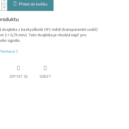
Přidat do košíku
produktu
 dvojlinka z bezkyslíkaté OFC mědi (transparentní vodič)
m 2 × 0,75 mm2. Tato dvojlinka je vhodná např. pro
dio signálu.
informace
ZEPTAT SE
SDÍLET