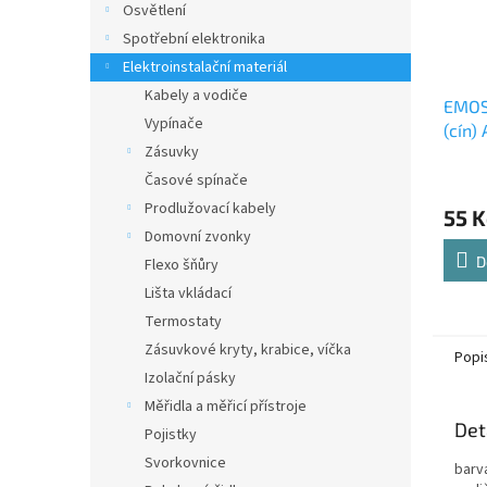
Osvětlení
Spotřební elektronika
Elektroinstalační materiál
Kabely a vodiče
EMOS 
Vypínače
(cín)
Zásuvky
Časové spínače
Prodlužovací kabely
55 K
Domovní zvonky
D
Flexo šňůry
Lišta vkládací
Termostaty
Zásuvkové kryty, krabice, víčka
Popi
Izolační pásky
Měřidla a měřicí přístroje
Det
Pojistky
Svorkovnice
barva