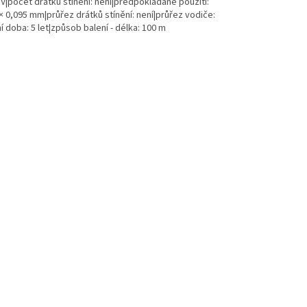
 V|počet drátků stínění: není|předpokládané použití:
× 0,095 mm|průřez drátků stínění: není|průřez vodiče:
 doba: 5 let|způsob balení - délka: 100 m