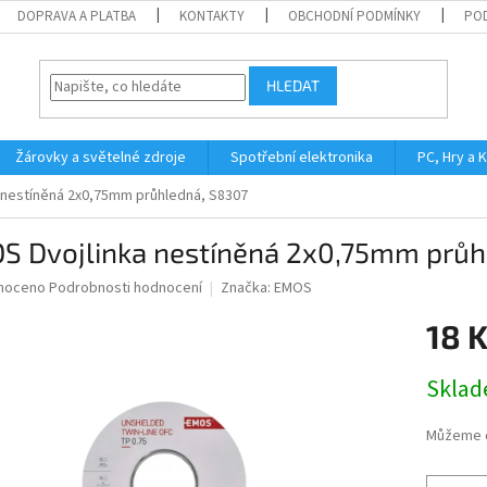
DOPRAVA A PLATBA
KONTAKTY
OBCHODNÍ PODMÍNKY
PO
HLEDAT
Žárovky a světelné zdroje
Spotřební elektronika
PC, Hry a 
 nestíněná 2x0,75mm průhledná, S8307
S Dvojlinka nestíněná 2x0,75mm průh
né
noceno
Podrobnosti hodnocení
Značka:
EMOS
ní
18 
u
Měrná
Skla
cena:
ek.
Můžeme d