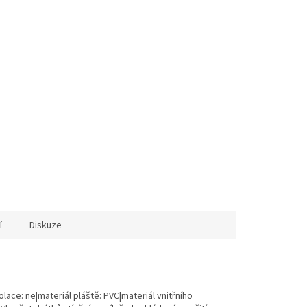
í
Diskuze
olace: ne|materiál pláště: PVC|materiál vnitřního