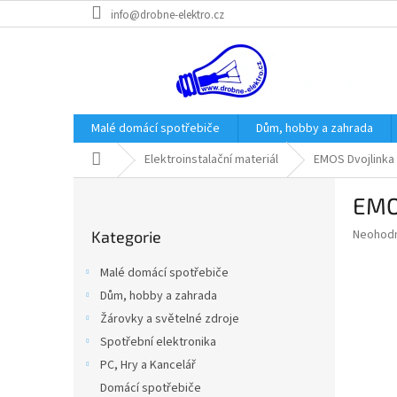
Přejít
info@drobne-elektro.cz
na
obsah
Malé domácí spotřebiče
Dům, hobby a zahrada
Domů
Elektroinstalační materiál
EMOS Dvojlinka
P
EMO
o
Přeskočit
s
Průměr
Neohod
Kategorie
kategorie
t
hodnoce
r
produkt
Malé domácí spotřebiče
a
je
Dům, hobby a zahrada
0,0
n
z
Žárovky a světelné zdroje
n
5
í
Spotřební elektronika
hvězdič
p
PC, Hry a Kancelář
a
Domácí spotřebiče