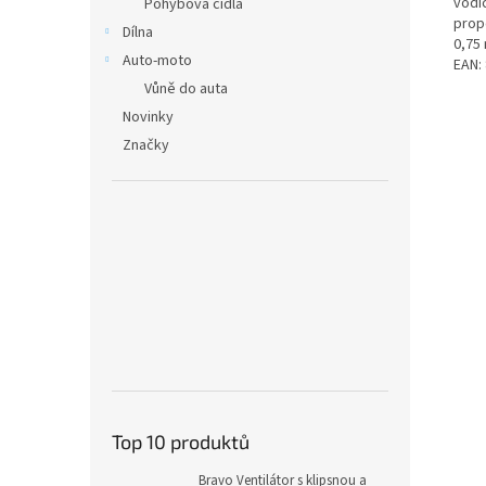
vodič
Pohybová čidla
propo
Dílna
0,75 
Auto-moto
EAN:
Vůně do auta
Novinky
Značky
Top 10 produktů
Bravo Ventilátor s klipsnou a