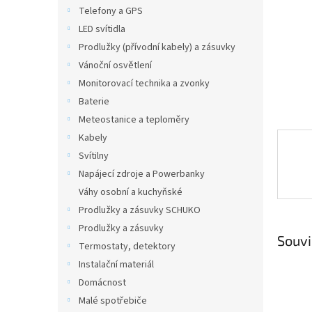
n
Telefony a GPS
e
LED svítidla
l
Prodlužky (přívodní kabely) a zásuvky
Vánoční osvětlení
Monitorovací technika a zvonky
Baterie
Meteostanice a teploměry
Kabely
Svítilny
Napájecí zdroje a Powerbanky
Váhy osobní a kuchyňské
Prodlužky a zásuvky SCHUKO
Prodlužky a zásuvky
Souvi
Termostaty, detektory
Instalační materiál
Domácnost
Malé spotřebiče