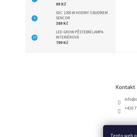
89 Kč
SDC 1200 W HODINY S BUDÍKEM
SENCOR
389 Kč
LED GROW PĚSTEBNÍ LAMPA
INTERIÉROVÁ
799 Kč
Z
á
p
a
t
Kontakt
í
info
@
+420 7
Tento web p