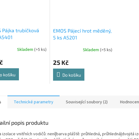
Pájka trubičková
EMOS Pájecí hrot měděný,
 A5401
5 ks A5201
Skladem
(>5 ks)
Skladem
(>5 ks)
č
25 Kč
o košíku
Do košíku
s
Technické parametry
Související soubory (2)
Hodnocen
ailní popis produktu
 izolace vnitřních vodičů: není|barva pláště: průhledná, průhledná|dvojitá iz