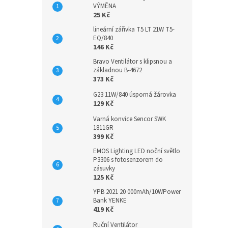
VÝMĚNA
25 Kč
lineární zářivka T5 LT 21W T5-
EQ/840
146 Kč
Bravo Ventilátor s klipsnou a
základnou B-4672
373 Kč
G23 11W/840 úsporná žárovka
129 Kč
Varná konvice Sencor SWK
1811GR
399 Kč
EMOS Lighting LED noční světlo
P3306 s fotosenzorem do
zásuvky
125 Kč
YPB 2021 20 000mAh/10WPower
Bank YENKE
419 Kč
Ruční Ventilátor