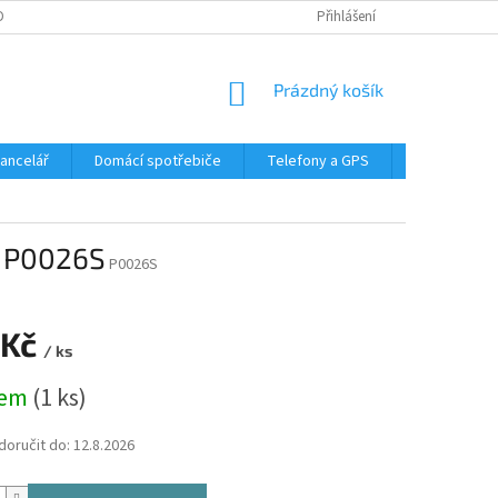
DMÍNKY OCHRANY OSOBNÍCH ÚDAJŮ
Přihlášení
NÁKUPNÍ
Prázdný košík
KOŠÍK
Kancelář
Domácí spotřebiče
Telefony a GPS
LED svítidla
á P0026S
P0026S
 Kč
/ ks
dem
(1 ks)
oručit do:
12.8.2026