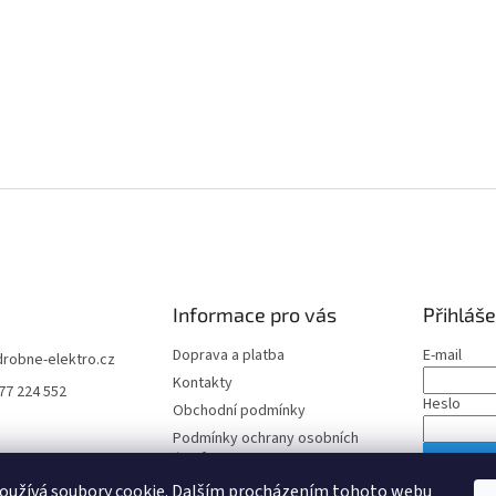
Informace pro vás
Přihláše
Doprava a platba
E-mail
drobne-elektro.cz
Kontakty
77 224 552
Heslo
Obchodní podmínky
Podmínky ochrany osobních
údajů
PŘIHLÁS
oužívá soubory cookie. Dalším procházením tohoto webu
Nová regis