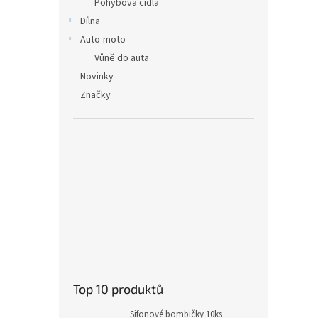
Pohybová čidla
Dílna
Auto-moto
Vůně do auta
Novinky
Značky
Top 10 produktů
Sifonové bombičky 10ks