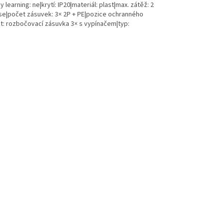
learning: ne|krytí: IP20|materiál: plast|max. zátěž: 2
 se|počet zásuvek: 3× 2P + PE|pozice ochranného
kt: rozbočovací zásuvka 3× s vypínačem|typ: