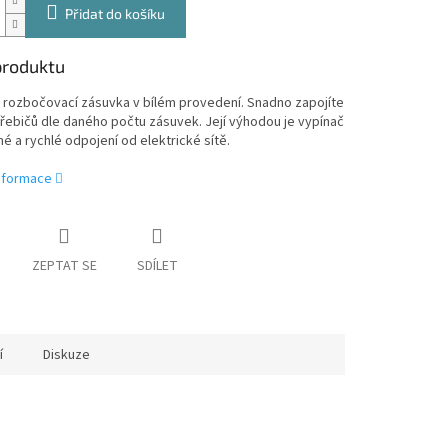
Přidat do košíku
produktu
 rozbočovací zásuvka v bílém provedení. Snadno zapojíte
řebičů dle daného počtu zásuvek. Její výhodou je vypínač
é a rychlé odpojení od elektrické sítě.
informace
ZEPTAT SE
SDÍLET
í
Diskuze