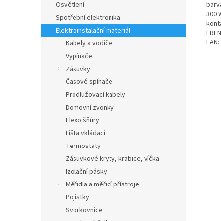
barva
Osvětlení
300 
Spotřební elektronika
kont
Elektroinstalační materiál
FREN
EAN:
Kabely a vodiče
Vypínače
Zásuvky
Časové spínače
Prodlužovací kabely
Domovní zvonky
Flexo šňůry
Lišta vkládací
Termostaty
Zásuvkové kryty, krabice, víčka
Izolační pásky
Měřidla a měřicí přístroje
Pojistky
Svorkovnice