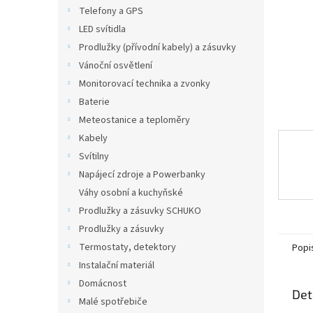
n
Telefony a GPS
e
LED svítidla
l
Prodlužky (přívodní kabely) a zásuvky
Vánoční osvětlení
Monitorovací technika a zvonky
Baterie
Meteostanice a teploměry
Kabely
Svítilny
Napájecí zdroje a Powerbanky
Váhy osobní a kuchyňské
Prodlužky a zásuvky SCHUKO
Prodlužky a zásuvky
Termostaty, detektory
Popi
Instalační materiál
Domácnost
Det
Malé spotřebiče