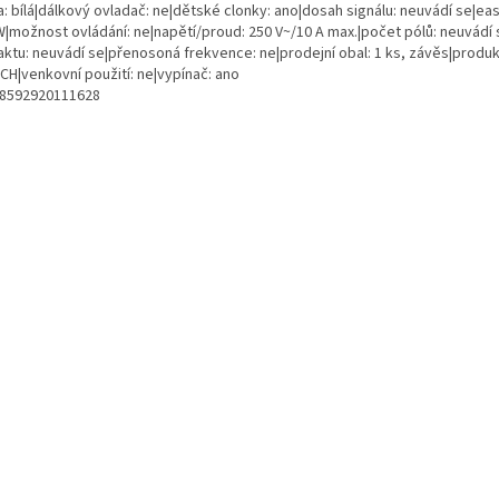
: bílá|dálkový ovladač: ne|dětské clonky: ano|dosah signálu: neuvádí se|easy 
W|možnost ovládání: ne|napětí/proud: 250 V~/10 A max.|počet pólů: neuvádí
aktu: neuvádí se|přenosoná frekvence: ne|prodejní obal: 1 ks, závěs|produ
CH|venkovní použití: ne|vypínač: ano
 8592920111628