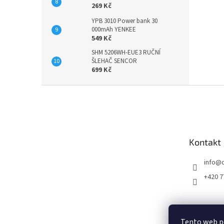
269 Kč
YPB 3010 Power bank 30
000mAh YENKEE
549 Kč
SHM 5206WH-EUE3 RUČNÍ
ŠLEHAČ SENCOR
699 Kč
Z
á
p
a
t
Kontakt
í
info
@
+420 7
Tento web p