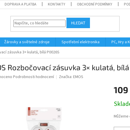
DOPRAVA A PLATBA
KONTAKTY
OBCHODNÍ PODMÍNKY
PO
HLEDAT
Žárovky a světelné zdroje
Spotřební elektronika
PC, Hry a 
cí zásuvka 3× kulatá, bílá P0026S
S Rozbočovací zásuvka 3× kulatá, bíl
né
noceno
Podrobnosti hodnocení
Značka:
EMOS
ní
109
u
Měrná
Skla
cena:
ek.
Můžeme d