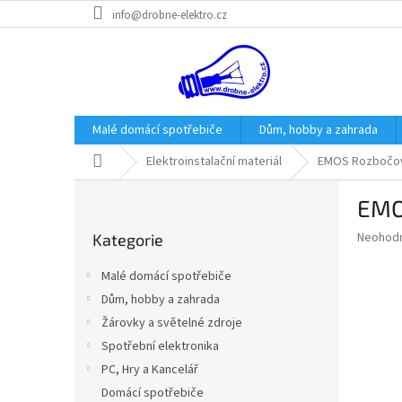
Přejít
info@drobne-elektro.cz
na
obsah
Malé domácí spotřebiče
Dům, hobby a zahrada
Domů
Elektroinstalační materiál
EMOS Rozbočova
P
EMO
o
Přeskočit
s
Průměr
Neohod
Kategorie
kategorie
t
hodnoce
r
produkt
Malé domácí spotřebiče
a
je
Dům, hobby a zahrada
0,0
n
z
Žárovky a světelné zdroje
n
5
í
Spotřební elektronika
hvězdič
p
PC, Hry a Kancelář
a
Domácí spotřebiče