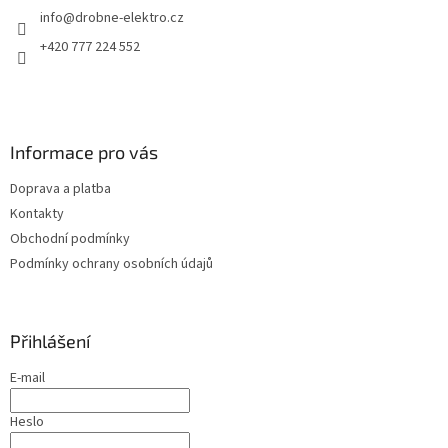
info
@
drobne-elektro.cz
í
+420 777 224 552
Informace pro vás
Doprava a platba
Kontakty
Obchodní podmínky
Podmínky ochrany osobních údajů
Přihlášení
E-mail
Heslo