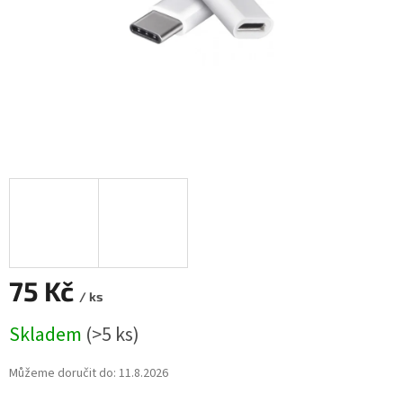
75 Kč
/ ks
Měrná
Skladem
(>5 ks)
cena:
Můžeme doručit do:
11.8.2026