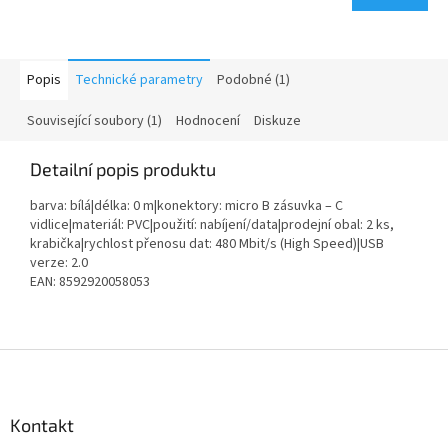
Popis
Technické parametry
Podobné (1)
Související soubory (1)
Hodnocení
Diskuze
Detailní popis produktu
barva: bílá|délka: 0 m|konektory: micro B zásuvka – C
vidlice|materiál: PVC|použití: nabíjení/data|prodejní obal: 2 ks,
krabička|rychlost přenosu dat: 480 Mbit/s (High Speed)|USB
verze: 2.0
EAN: 8592920058053
Z
á
p
a
Kontakt
t