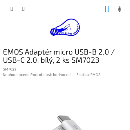
Přejít
NÁKUP
na
obsah
KOŠÍK
EMOS Adaptér micro USB-B 2.0 /
USB-C 2.0, bílý, 2 ks SM7023
SM7023
Průměrné
Neohodnoceno
Podrobnosti hodnocení
Značka:
EMOS
hodnocení
produktu
je
0,0
z
5
hvězdiček.