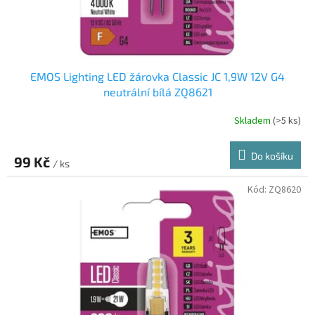
k
t
ů
EMOS Lighting LED žárovka Classic JC 1,9W 12V G4
neutrální bílá ZQ8621
Skladem
(>5 ks)
Do košíku
99 Kč
/ ks
Kód:
ZQ8620