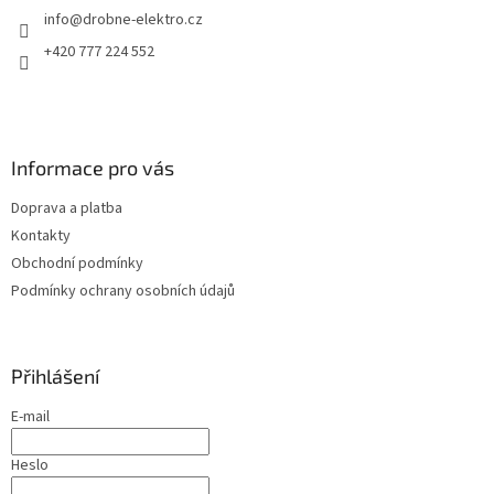
í
info
@
drobne-elektro.cz
í
p
r
+420 777 224 552
v
k
y
v
ý
Informace pro vás
p
i
Doprava a platba
s
u
Kontakty
Obchodní podmínky
Podmínky ochrany osobních údajů
Přihlášení
E-mail
Heslo