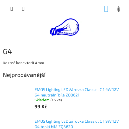
Přejít
NÁKUP
na
obsah
KOŠÍK
G4
Rozteč konektorů 4 mm
Nejprodávanější
EMOS Lighting LED žárovka Classic JC 1,9W 12V
G4 neutrální bílá ZQ8621
Skladem
(>5 ks)
99 Kč
EMOS Lighting LED žárovka Classic JC 1,9W 12V
G4 teplá bílá ZQ8620