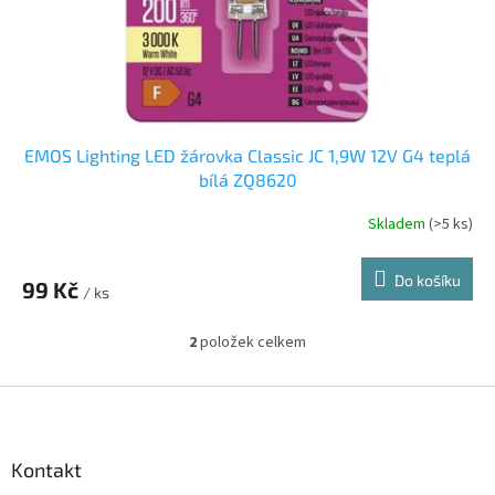
EMOS Lighting LED žárovka Classic JC 1,9W 12V G4 teplá
bílá ZQ8620
Skladem
(>5 ks)
Do košíku
99 Kč
/ ks
2
položek celkem
O
v
l
Z
á
á
d
p
a
a
Kontakt
c
t