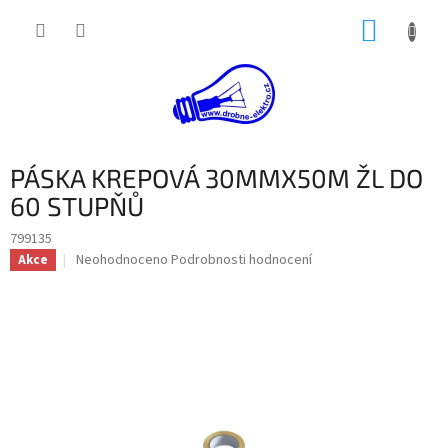
Přejít
NÁKUP
na
obsah
KOŠÍK
PÁSKA KREPOVÁ 30MMX50M ŽL DO
60 STUPŇŮ
799135
Průměrné
Neohodnoceno
Podrobnosti hodnocení
Akce
hodnocení
produktu
je
0,0
z
5
hvězdiček.