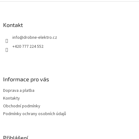
Z
á
p
a
Kontakt
t
info
@
drobne-elektro.cz
í
+420 777 224 552
Informace pro vás
Doprava a platba
Kontakty
Obchodní podmínky
Podmínky ochrany osobních údajů
Přihlášení