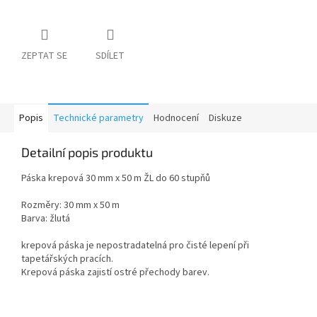
ZEPTAT SE
SDÍLET
Popis
Technické parametry
Hodnocení
Diskuze
Detailní popis produktu
Páska krepová 30 mm x 50 m ŽL do 60 stupňů
Rozměry: 30 mm x 50 m
Barva: žlutá
krepová páska je nepostradatelná pro čisté lepení při
tapetářských pracích.
Krepová páska zajistí ostré přechody barev.