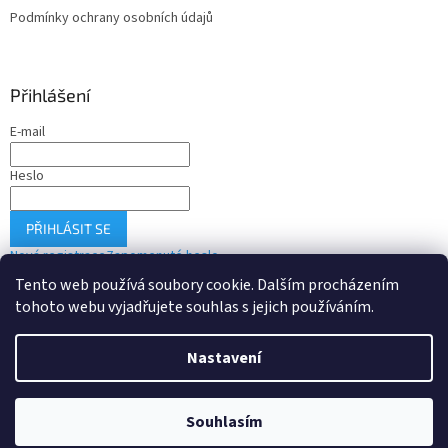
Podmínky ochrany osobních údajů
Přihlášení
E-mail
Heslo
PŘIHLÁSIT SE
Nová registrace
Zapomenuté heslo
Tento web používá soubory cookie. Dalším procházením
tohoto webu vyjadřujete souhlas s jejich používáním.
Vytvořil Shoptet
Nastavení
Copyright 2026
Drobné-elektro.cz
. Všechna práva vyhrazena.
Souhlasím
Upravit nastavení cookies