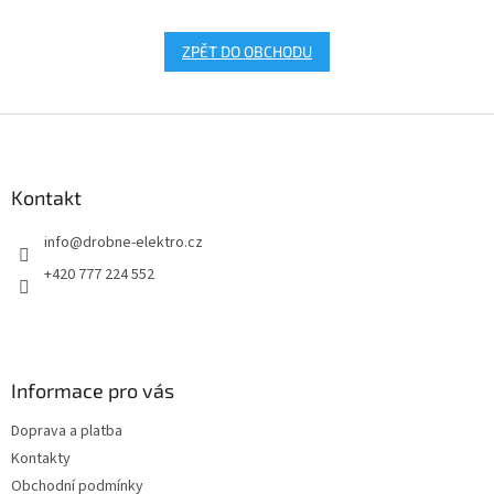
ZPĚT DO OBCHODU
Z
á
p
a
Kontakt
t
info
@
drobne-elektro.cz
í
+420 777 224 552
Informace pro vás
Doprava a platba
Kontakty
Obchodní podmínky