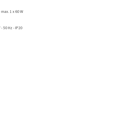
- max. 1 x 60 W
 - 50 Hz - IP20