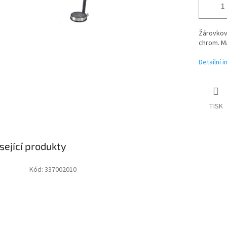
Žárovková
chrom. M
Detailní 
TISK
sející produkty
Kód:
337002010