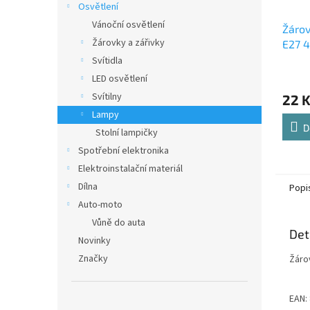
Osvětlení
Vánoční osvětlení
Žárov
Žárovky a zářivky
E27 4
Svítidla
LED osvětlení
Svítilny
22 
Lampy
D
Stolní lampičky
Spotřební elektronika
Elektroinstalační materiál
Dílna
Popi
Auto-moto
Vůně do auta
Det
Novinky
Značky
Žáro
EAN: