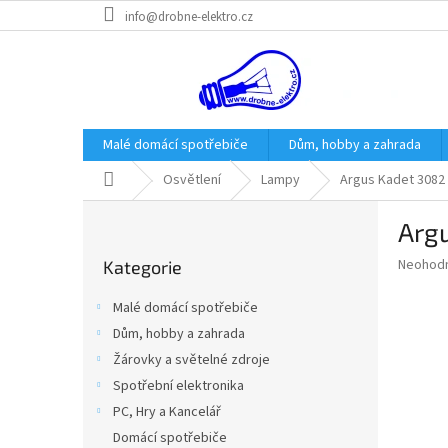
Přejít
info@drobne-elektro.cz
na
obsah
Malé domácí spotřebiče
Dům, hobby a zahrada
Domů
Osvětlení
Lampy
Argus Kadet 3082 
P
Arg
o
Přeskočit
s
Průměr
Neohod
Kategorie
kategorie
t
hodnoce
r
produkt
Malé domácí spotřebiče
a
je
Dům, hobby a zahrada
0,0
n
z
Žárovky a světelné zdroje
n
5
í
Spotřební elektronika
hvězdič
p
PC, Hry a Kancelář
a
Domácí spotřebiče