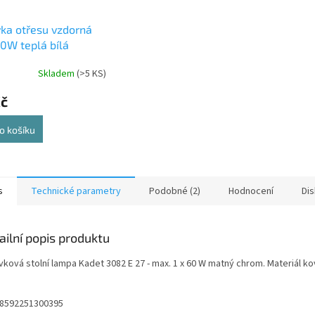
ka otřesu vzdorná
0W teplá bílá
Skladem
(>5 KS)
Kč
o košíku
s
Technické parametry
Podobné (2)
Hodnocení
Di
ailní popis produktu
vková stolní lampa Kadet 3082 E 27 - max. 1 x 60 W matný chrom. Materiál k
 8592251300395