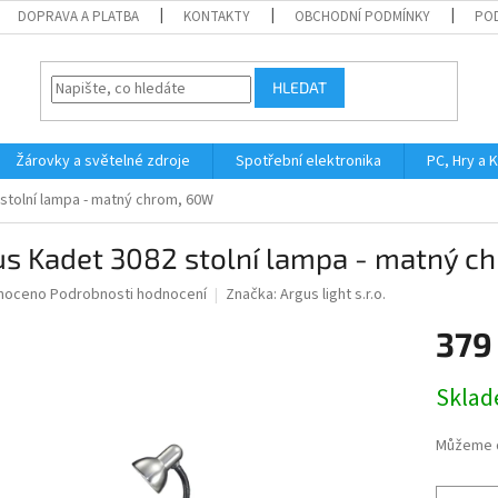
DOPRAVA A PLATBA
KONTAKTY
OBCHODNÍ PODMÍNKY
PO
HLEDAT
Žárovky a světelné zdroje
Spotřební elektronika
PC, Hry a 
stolní lampa - matný chrom, 60W
us Kadet 3082 stolní lampa - matný c
né
noceno
Podrobnosti hodnocení
Značka:
Argus light s.r.o.
ní
379
u
Měrná
Skla
cena:
ek.
Můžeme d