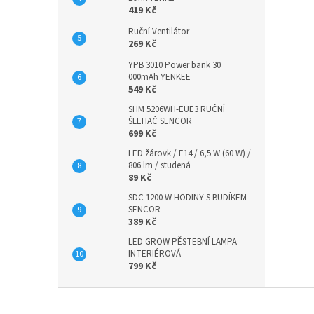
419 Kč
Ruční Ventilátor
269 Kč
YPB 3010 Power bank 30
000mAh YENKEE
549 Kč
SHM 5206WH-EUE3 RUČNÍ
ŠLEHAČ SENCOR
699 Kč
LED žárovk / E14 / 6,5 W (60 W) /
806 lm / studená
89 Kč
SDC 1200 W HODINY S BUDÍKEM
SENCOR
389 Kč
LED GROW PĚSTEBNÍ LAMPA
INTERIÉROVÁ
799 Kč
Z
á