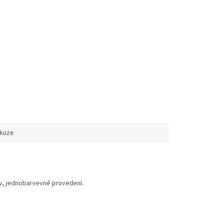
skuze
ov, jednobarvevné provedení.