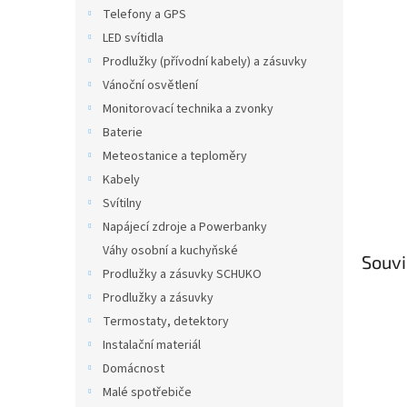
n
Telefony a GPS
e
LED svítidla
l
Prodlužky (přívodní kabely) a zásuvky
Vánoční osvětlení
Monitorovací technika a zvonky
Baterie
Meteostanice a teploměry
Kabely
Svítilny
Napájecí zdroje a Powerbanky
Váhy osobní a kuchyňské
Souvi
Prodlužky a zásuvky SCHUKO
Prodlužky a zásuvky
Termostaty, detektory
Instalační materiál
Domácnost
Malé spotřebiče