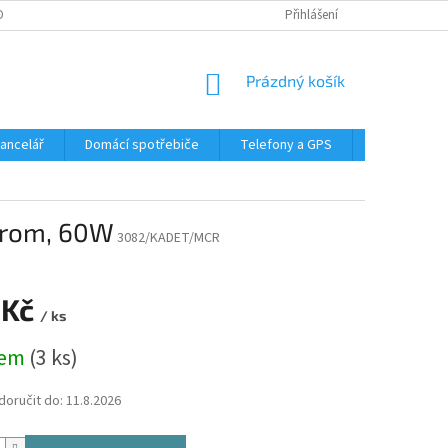
DMÍNKY OCHRANY OSOBNÍCH ÚDAJŮ
Přihlášení
NÁKUPNÍ
Prázdný košík
KOŠÍK
Kancelář
Domácí spotřebiče
Telefony a GPS
LED svítidla
hrom, 60W
3082/KADET/MCR
 Kč
/ ks
dem
(3 ks)
oručit do:
11.8.2026