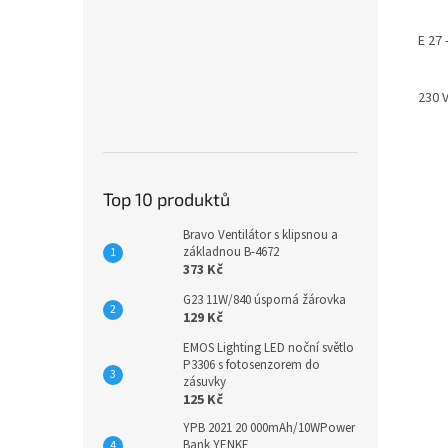
E 27 
230 V
Top 10 produktů
Bravo Ventilátor s klipsnou a
základnou B-4672
373 Kč
G23 11W/840 úsporná žárovka
129 Kč
EMOS Lighting LED noční světlo
P3306 s fotosenzorem do
zásuvky
125 Kč
YPB 2021 20 000mAh/10WPower
Bank YENKE