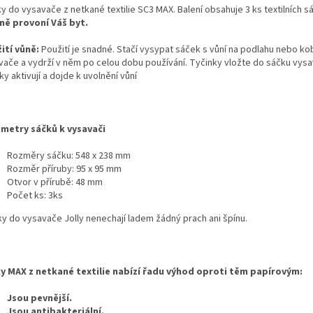
y do vysavače z netkané textilie SC3 MAX. Balení obsahuje 3 ks textilních 
ně provoní Váš byt.
ití vůně:
Použití je snadné. Stačí vysypat sáček s vůní na podlahu nebo ko
vače a vydrží v něm po celou dobu používání. Tyčinky vložte do sáčku vysav
ky aktivují a dojde k uvolnění vůní
metry sáčků k vysavači
Rozměry sáčku: 548 x 238 mm
Rozměr příruby: 95 x 95 mm
Otvor v přírubě: 48 mm
Počet ks: 3ks
ky do vysavače Jolly nenechají ladem žádný prach ani špínu.
y MAX z netkané textilie nabízí řadu výhod oproti těm papírovým:
Jsou pevnější.
Jsou antibakteriální.