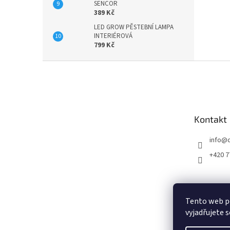
SENCOR
389 Kč
LED GROW PĚSTEBNÍ LAMPA
INTERIÉROVÁ
799 Kč
Z
á
p
a
t
Kontakt
í
info
@
+420 7
Tento web p
vyjadřujete s