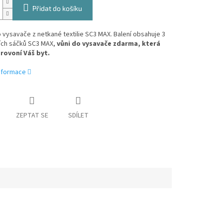
Přidat do košíku
vysavače z netkané textilie SC3 MAX. Balení obsahuje 3
ních sáčků SC3 MAX,
vůni do vysavače zdarma, která
rovoní Váš byt.
informace
ZEPTAT SE
SDÍLET