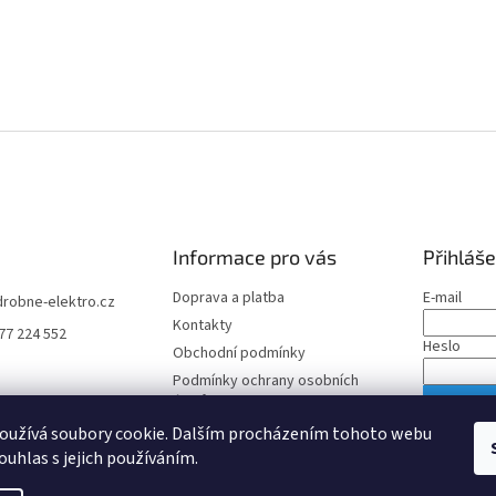
Informace pro vás
Přihláše
Doprava a platba
E-mail
drobne-elektro.cz
Kontakty
77 224 552
Heslo
Obchodní podmínky
Podmínky ochrany osobních
údajů
PŘIHLÁS
oužívá soubory cookie. Dalším procházením tohoto webu
Nová regis
ouhlas s jejich používáním.