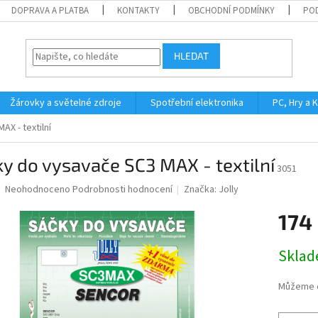
DOPRAVA A PLATBA
KONTAKTY
OBCHODNÍ PODMÍNKY
PO
HLEDAT
Žárovky a světelné zdroje
Spotřební elektronika
PC, Hry a 
X - textilní
y do vysavače SC3 MAX - textilní
3051
Průměrné
Neohodnoceno
Podrobnosti hodnocení
Značka:
Jolly
hodnocení
produktu
174
je
0,0
Měrná
Skla
z
cena:
5
hvězdiček.
Můžeme d