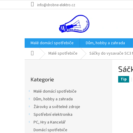
Přejít
info@drobne-elektro.cz
na
obsah
Malé domácí spotřebiče
Dům, hobby a zahrada
Domů
Malé spotřebiče
Sáčky do vysavače SC3 MA
P
Sáčk
o
Přeskočit
s
Kategorie
kategorie
Tip
t
r
Malé domácí spotřebiče
a
Dům, hobby a zahrada
n
Žárovky a světelné zdroje
n
í
Spotřební elektronika
p
PC, Hry a Kancelář
a
Domácí spotřebiče