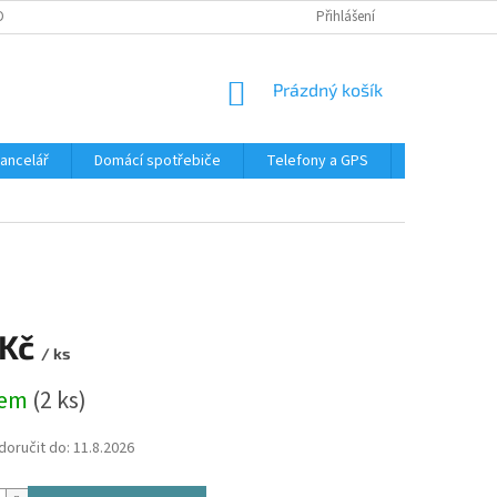
DMÍNKY OCHRANY OSOBNÍCH ÚDAJŮ
Přihlášení
NÁKUPNÍ
Prázdný košík
KOŠÍK
Kancelář
Domácí spotřebiče
Telefony a GPS
LED svítidla
 Kč
/ ks
dem
(2 ks)
oručit do:
11.8.2026