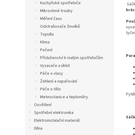
Kuchyňské spotřebiče
Sáčk
krás
Mikrovlnné trouby
Měření času
Použ
Odstraňovače žmolků
vysa
tyčin
Topidla
Klima
Pečení
Para
Příslušenství k malým spotřebičům
Vysavače a úklid
Péče o vlasy
Žehlení a napařování
Péče o tělo
Pytlí
Meteostanice a teploměry
Osvětlení
Spotřební elektronika
Sáčk
Elektroinstalační materiál
Dílna