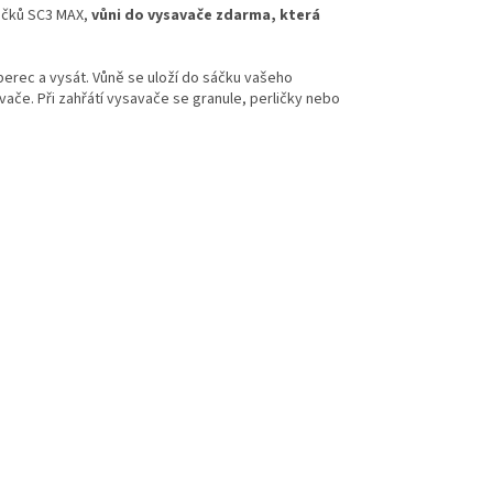
sáčků SC3 MAX,
vůni do vysavače zdarma, která
berec a vysát. Vůně se uloží do sáčku vašeho
ače. Při zahřátí vysavače se granule, perličky nebo