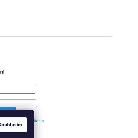
ní
IT SE
trace
Zapomenuté heslo
Souhlasím