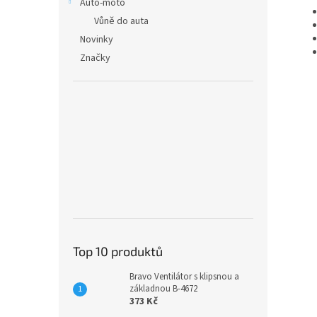
Auto-moto
Vůně do auta
Novinky
Značky
Top 10 produktů
Bravo Ventilátor s klipsnou a
základnou B-4672
373 Kč