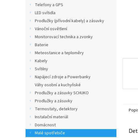
n
Telefony a GPS
e
LED svítidla
l
Prodlužky (přívodní kabely) a zásuvky
Vánoční osvětlení
Monitorovací technika a zvonky
Baterie
Meteostanice a teploměry
Kabely
Svítilny
Napájecí zdroje a Powerbanky
Váhy osobní a kuchyňské
Prodlužky a zásuvky SCHUKO
Prodlužky a zásuvky
Termostaty, detektory
Popi
Instalační materiál
Domácnost
Det
Malé spotřebiče