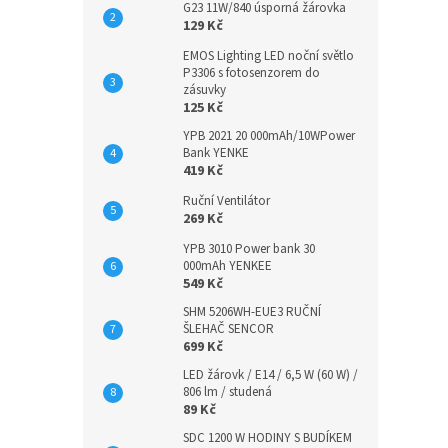
G23 11W/840 úsporná žárovka
129 Kč
EMOS Lighting LED noční světlo
P3306 s fotosenzorem do
zásuvky
125 Kč
YPB 2021 20 000mAh/10WPower
Bank YENKE
419 Kč
Ruční Ventilátor
269 Kč
YPB 3010 Power bank 30
000mAh YENKEE
549 Kč
SHM 5206WH-EUE3 RUČNÍ
ŠLEHAČ SENCOR
699 Kč
LED žárovk / E14 / 6,5 W (60 W) /
806 lm / studená
89 Kč
SDC 1200 W HODINY S BUDÍKEM