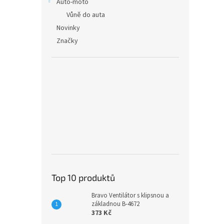
Auto-moto
Vůně do auta
Novinky
Značky
Top 10 produktů
Bravo Ventilátor s klipsnou a
základnou B-4672
373 Kč