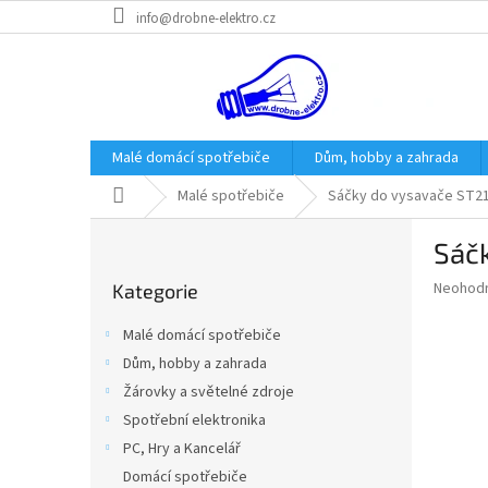
Přejít
info@drobne-elektro.cz
na
obsah
Malé domácí spotřebiče
Dům, hobby a zahrada
Domů
Malé spotřebiče
Sáčky do vysavače ST2
P
Sáč
o
Přeskočit
s
Průměr
Neohod
Kategorie
kategorie
t
hodnoce
r
produkt
Malé domácí spotřebiče
a
je
Dům, hobby a zahrada
0,0
n
z
Žárovky a světelné zdroje
n
5
í
Spotřební elektronika
hvězdič
p
PC, Hry a Kancelář
a
Domácí spotřebiče