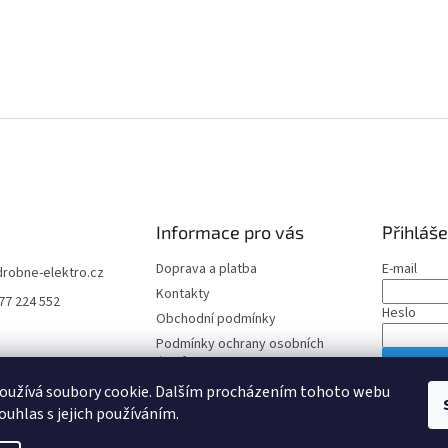
Informace pro vás
Přihláše
Doprava a platba
E-mail
drobne-elektro.cz
Kontakty
77 224 552
Heslo
Obchodní podmínky
Podmínky ochrany osobních
údajů
PŘIHLÁS
oužívá soubory cookie. Dalším procházením tohoto webu
Nová regis
ouhlas s jejich používáním.