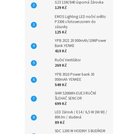
G23 11W/840 úsporná žárovka
129 Kč
EMOS Lighting LED noční světlo
P3306 s fotosenzorem do
zásuvky
125 Kč
YPB 2021 20 000mAh/10WPower
Bank YENKE
419 Kč
Ruční Ventilátor
269 Kč
YPB 3010 Power bank 30
000mAh YENKEE
549 Kč
SHM 5206WH-EUE3 RUČNÍ
ŠLEHAČ SENCOR
699 Kč
LED žárovk / E14 / 6,5 W (60 W) /
806 lm / studená
89 Kč
SDC 1200 W HODINY S BUDÍKEM