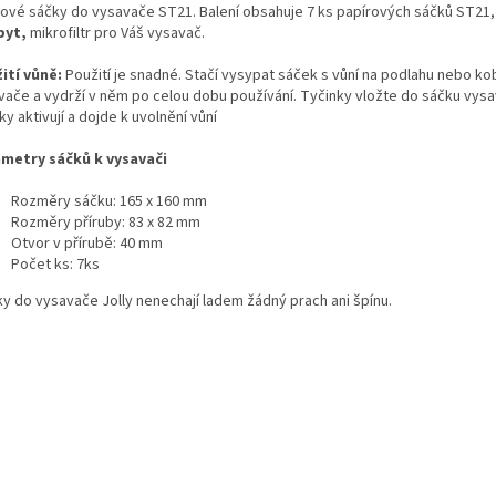
rové sáčky do vysavače ST21. Balení obsahuje 7 ks papírových sáčků ST21
byt,
mikrofiltr pro Váš vysavač.
ití vůně:
Použití je snadné. Stačí vysypat sáček s vůní na podlahu nebo ko
vače a vydrží v něm po celou dobu používání. Tyčinky vložte do sáčku vysav
ky aktivují a dojde k uvolnění vůní
metry sáčků k vysavači
Rozměry sáčku: 165 x 160 mm
Rozměry příruby: 83 x 82 mm
Otvor v přírubě: 40 mm
Počet ks: 7ks
ky do vysavače Jolly nenechají ladem žádný prach ani špínu.