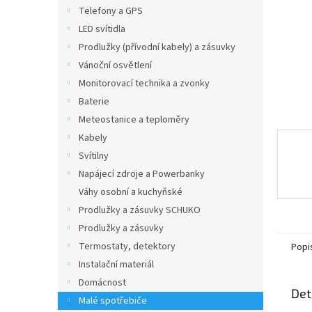
n
Telefony a GPS
e
LED svítidla
l
Prodlužky (přívodní kabely) a zásuvky
Vánoční osvětlení
Monitorovací technika a zvonky
Baterie
Meteostanice a teploměry
Kabely
Svítilny
Napájecí zdroje a Powerbanky
Váhy osobní a kuchyňské
Prodlužky a zásuvky SCHUKO
Prodlužky a zásuvky
Termostaty, detektory
Popi
Instalační materiál
Domácnost
Det
Malé spotřebiče