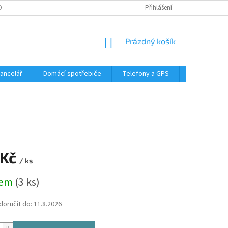
DMÍNKY OCHRANY OSOBNÍCH ÚDAJŮ
Přihlášení
NÁKUPNÍ
Prázdný košík
KOŠÍK
Kancelář
Domácí spotřebiče
Telefony a GPS
LED svítidla
 Kč
/ ks
dem
(3 ks)
oručit do:
11.8.2026