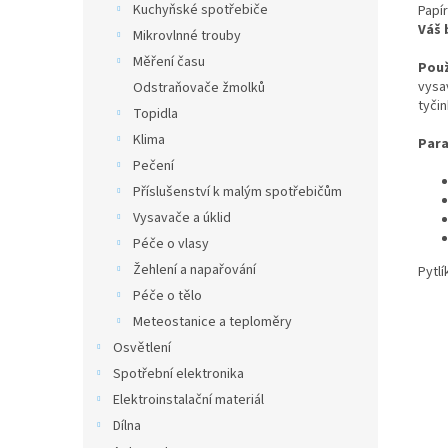
Kuchyňské spotřebiče
Papí
Váš 
Mikrovlnné trouby
Měření času
Použ
vysa
Odstraňovače žmolků
tyčin
Topidla
Klima
Para
Pečení
Příslušenství k malým spotřebičům
Vysavače a úklid
Péče o vlasy
Žehlení a napařování
Pytlí
Péče o tělo
Meteostanice a teploměry
Osvětlení
Spotřební elektronika
Elektroinstalační materiál
Dílna