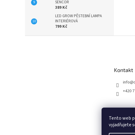
SENCOR
389 Kč
LED GROW PĚSTEBNÍ LAMPA
INTERIÉROVÁ
799 Kč
Z
á
p
a
t
Kontakt
í
info
@
+420 7
Tento web p
vyjadřujete s