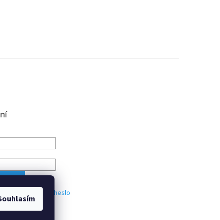
ní
IT SE
trace
Zapomenuté heslo
Souhlasím