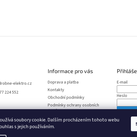
Informace pro vás
Přihláše
Doprava a platba
E-mail
drobne-elektro.cz
Kontakty
77 224 552
Heslo
Obchodní podmínky
Podmínky ochrany osobních
údajů
PŘIHLÁS
oužívá soubory cookie. Dalším procházením tohoto webu
Nová regis
ouhlas s jejich používáním.