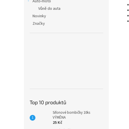
Auto-moto
Vůně do auta
Novinky
Značky
Top 10 produktů
Sifonové bombičky 10ks
VÝMĚNA
25 Kč