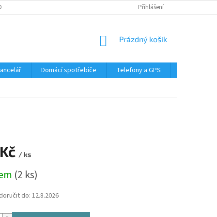
DMÍNKY OCHRANY OSOBNÍCH ÚDAJŮ
Přihlášení
NÁKUPNÍ
Prázdný košík
KOŠÍK
Kancelář
Domácí spotřebiče
Telefony a GPS
LED svítidla
 Kč
/ ks
dem
(2 ks)
oručit do:
12.8.2026