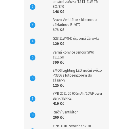
lineární zářivka T5 LT 21W T5-
EQ/840
146 Kč
Bravo Ventilátor s klipsnou a
základnou B-4672
373 Kč
G23 11W/840 úsporná žárovka
129 Kč
Varná konvice Sencor SWK
1811GR
399 Kč
EMOS Lighting LED noční světlo
P3306 s fotosenzorem do
zásuvky
125 Kč
YPB 2021 20 000mAh/10WPower
Bank YENKE
419 Kč
Ruční Ventilátor
269 Kč
YPB 3010 Power bank 30