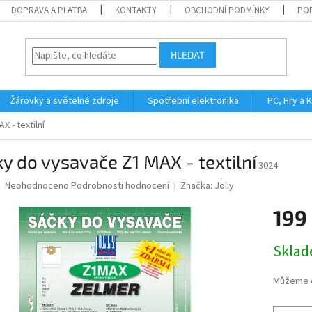
DOPRAVA A PLATBA
KONTAKTY
OBCHODNÍ PODMÍNKY
PO
HLEDAT
Žárovky a světelné zdroje
Spotřební elektronika
PC, Hry a 
 - textilní
y do vysavače Z1 MAX - textilní
3024
Průměrné
Neohodnoceno
Podrobnosti hodnocení
Značka:
Jolly
hodnocení
produktu
199
je
0,0
Měrná
Skla
z
cena:
5
hvězdiček.
Můžeme d