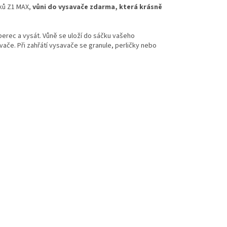
čků Z1 MAX,
vůni do vysavače zdarma, která krásně
berec a vysát. Vůně se uloží do sáčku vašeho
ače. Při zahřátí vysavače se granule, perličky nebo