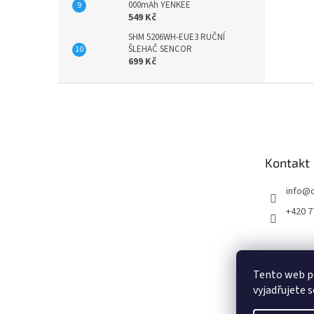
000mAh YENKEE
549 Kč
SHM 5206WH-EUE3 RUČNÍ
ŠLEHAČ SENCOR
699 Kč
Z
á
p
a
t
Kontakt
í
info
@
+420 7
Tento web p
vyjadřujete s