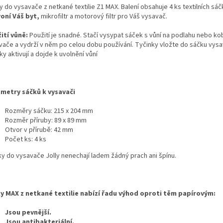
y do vysavače z netkané textilie Z1 MAX. Balení obsahuje 4 ks textilních sá
oní Váš byt,
mikrofiltr a motorový filtr pro Váš vysavač.
ití vůně:
Použití je snadné. Stačí vysypat sáček s vůní na podlahu nebo ko
vače a vydrží v něm po celou dobu používání. Tyčinky vložte do sáčku vysav
ky aktivují a dojde k uvolnění vůní
metry sáčků k vysavači
Rozměry sáčku: 215 x 204 mm
Rozměr příruby: 89 x 89 mm
Otvor v přírubě: 42 mm
Počet ks: 4 ks
ky do vysavače Jolly nenechají ladem žádný prach ani špínu.
y MAX z netkané textilie nabízí řadu výhod oproti těm papírovým:
Jsou pevnější.
Jsou antibakteriální.