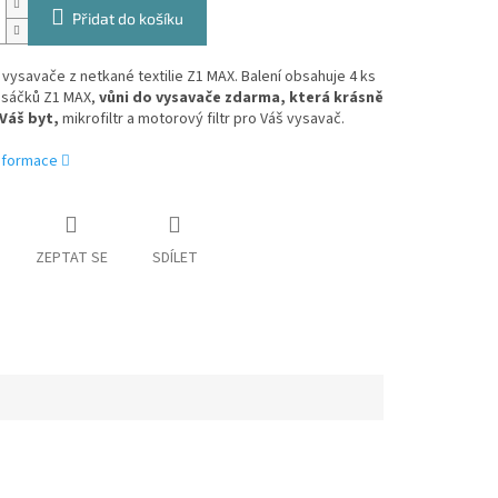
Přidat do košíku
vysavače z netkané textilie Z1 MAX. Balení obsahuje 4 ks
h sáčků Z1 MAX,
vůni do vysavače zdarma, která krásně
Váš byt,
mikrofiltr a motorový filtr pro Váš vysavač.
informace
ZEPTAT SE
SDÍLET