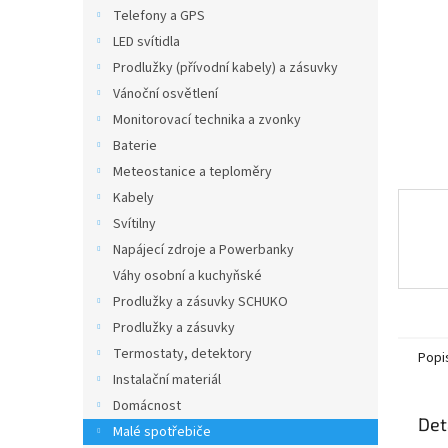
n
Telefony a GPS
e
LED svítidla
l
Prodlužky (přívodní kabely) a zásuvky
Vánoční osvětlení
Monitorovací technika a zvonky
Baterie
Meteostanice a teploměry
Kabely
Svítilny
Napájecí zdroje a Powerbanky
Váhy osobní a kuchyňské
Prodlužky a zásuvky SCHUKO
Prodlužky a zásuvky
Termostaty, detektory
Popi
Instalační materiál
Domácnost
Det
Malé spotřebiče