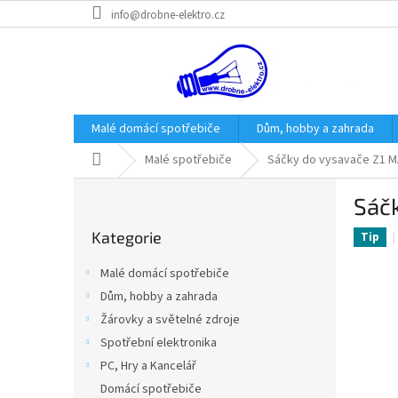
Přejít
info@drobne-elektro.cz
na
obsah
Malé domácí spotřebiče
Dům, hobby a zahrada
Domů
Malé spotřebiče
Sáčky do vysavače Z1 MAX
P
Sáčk
o
Přeskočit
s
Kategorie
kategorie
Tip
t
r
Malé domácí spotřebiče
a
Dům, hobby a zahrada
n
Žárovky a světelné zdroje
n
í
Spotřební elektronika
p
PC, Hry a Kancelář
a
Domácí spotřebiče