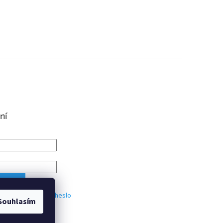
ní
IT SE
trace
Zapomenuté heslo
Souhlasím