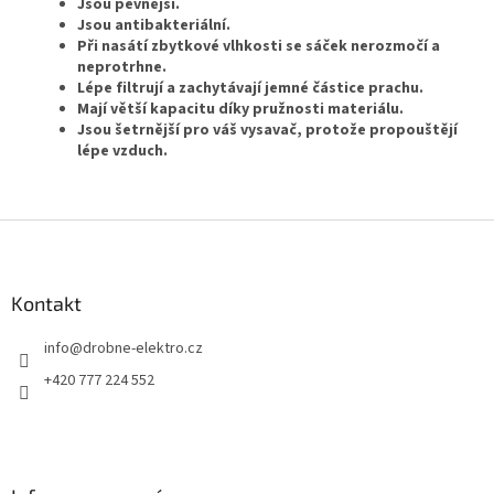
Jsou pevnější.
Jsou antibakteriální.
Při nasátí zbytkové vlhkosti se sáček nerozmočí a
neprotrhne.
Lépe filtrují a zachytávají jemné částice prachu.
Mají větší kapacitu díky pružnosti materiálu.
Jsou šetrnější pro váš vysavač, protože propouštějí
lépe vzduch.
Z
á
p
a
Kontakt
t
info
@
drobne-elektro.cz
í
+420 777 224 552