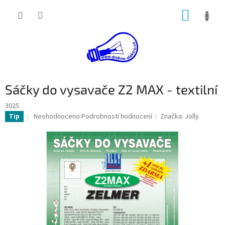
Přejít
NÁKUP
na
obsah
KOŠÍK
Sáčky do vysavače Z2 MAX - textilní
3025
Průměrné
Neohodnoceno
Podrobnosti hodnocení
Značka:
Jolly
Tip
hodnocení
produktu
je
0,0
z
5
hvězdiček.