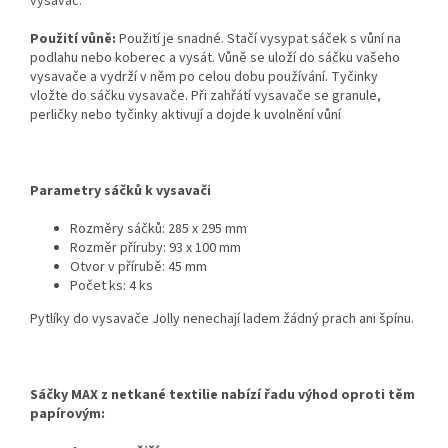
vysavač.
Použití vůně:
Použití je snadné. Stačí vysypat sáček s vůní na
podlahu nebo koberec a vysát. Vůně se uloží do sáčku vašeho
vysavače a vydrží v něm po celou dobu používání. Tyčinky
vložte do sáčku vysavače. Při zahřátí vysavače se granule,
perličky nebo tyčinky aktivují a dojde k uvolnění vůní
Parametry sáčků k vysavači
Rozměry sáčků: 285 x 295 mm
Rozměr příruby: 93 x 100 mm
Otvor v přírubě: 45 mm
Počet ks: 4 ks
Pytlíky do vysavače Jolly nenechají ladem žádný prach ani špínu.
Sáčky MAX z netkané textilie nabízí řadu výhod oproti těm
papírovým: