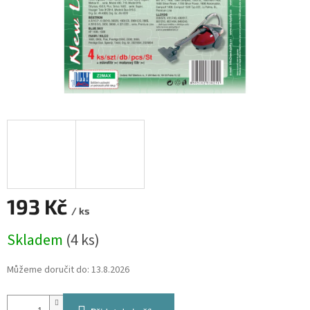
193 Kč
/ ks
Měrná
Skladem
(4 ks)
cena:
Můžeme doručit do:
13.8.2026