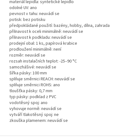
materiál lepidla: syntetické lepidlo
odolné UV: ano
pevnost v tahu: neuvádí se
potisk: bez potisku
předpokládané použití: bazény, hobby, dílna, zahrada
přilnavost k oceli minimálně: neuvádí se
přilnavost k podkladu: neuvádí se
prodejní obal: 1 ks, papírová krabice
prodloužení minimálně: není
rozměr: neuvádí se
rozsah instalačních teplot: -25–90 °C
samozhášivé: neuvádí se
šířka pásky: 100 mm
splňuje směrnici REACH: neuvádí se
splňuje směrnici ROHS: ano
tloušťka pásky: 0,7 mm
typ pásky: podklad z PVC
vodotěsný spoj: ano
vyhovuje normě: neuvádí se
vytváří tlakotěsný spoj: ne
zkouška plamenem: neuvádí se
Z