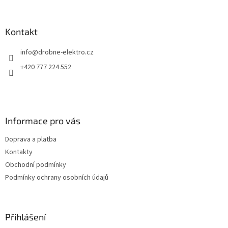
á
p
a
Kontakt
t
info
@
drobne-elektro.cz
í
+420 777 224 552
Informace pro vás
Doprava a platba
Kontakty
Obchodní podmínky
Podmínky ochrany osobních údajů
Přihlášení