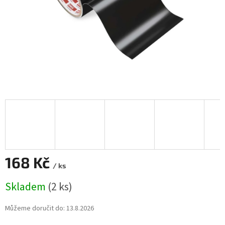
168 Kč
/ ks
Měrná
Skladem
(2 ks)
cena:
Můžeme doručit do:
13.8.2026