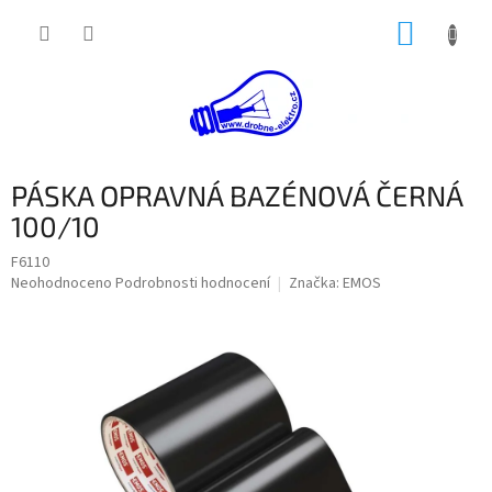
Přejít
NÁKUP
na
obsah
KOŠÍK
PÁSKA OPRAVNÁ BAZÉNOVÁ ČERNÁ
100/10
F6110
Průměrné
Neohodnoceno
Podrobnosti hodnocení
Značka:
EMOS
hodnocení
produktu
je
0,0
z
5
hvězdiček.