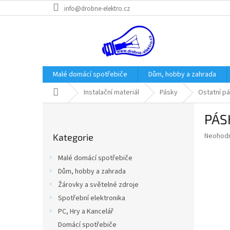
Přejít
info@drobne-elektro.cz
na
obsah
Malé domácí spotřebiče
Dům, hobby a zahrada
Domů
Instalační materiál
Pásky
Ostatní p
P
PÁS
o
Přeskočit
s
Průměr
Neohod
Kategorie
kategorie
t
hodnoce
r
produkt
Malé domácí spotřebiče
a
je
Dům, hobby a zahrada
0,0
n
z
Žárovky a světelné zdroje
n
5
í
Spotřební elektronika
hvězdič
p
PC, Hry a Kancelář
a
Domácí spotřebiče