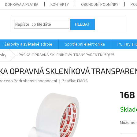
DOPRAVA A PLATBA
KONTAKTY
OBCHODNÍ PODMÍNKY
PO
HLEDAT
Žárovky a světelné zdroje
Spotřební elektronika
PC, Hry a 
ásky
PÁSKA OPRAVNÁ SKLENÍKOVÁ TRANSPARENTNÍ 50/25
KA OPRAVNÁ SKLENÍKOVÁ TRANSPAREN
né
noceno
Podrobnosti hodnocení
Značka:
EMOS
ní
168
u
Měrná
Skla
cena:
ek.
Můžeme d