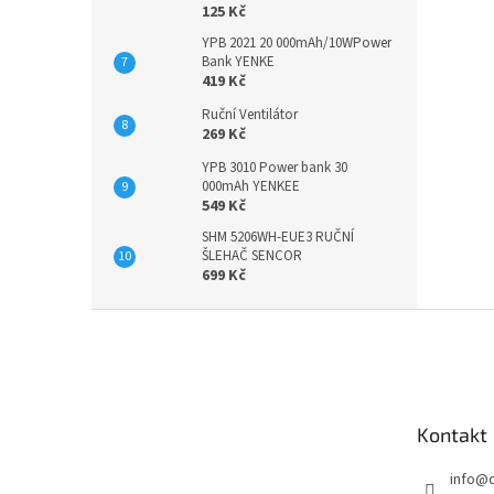
125 Kč
YPB 2021 20 000mAh/10WPower
Bank YENKE
419 Kč
Ruční Ventilátor
269 Kč
YPB 3010 Power bank 30
000mAh YENKEE
549 Kč
SHM 5206WH-EUE3 RUČNÍ
ŠLEHAČ SENCOR
699 Kč
Z
á
p
a
t
Kontakt
í
info
@