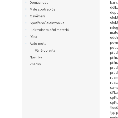
barv
Domácnost
délka
Malé spotřebiče
dopo
Osvětlení
elek
elek
Spotřební elektronika
integ
Elektroinstalační materiál
mater
Dílna
odol
pevn
Auto-moto
poti
Vůně do auta
před
Novinky
přiln
přil
Značky
prode
prod
rozm
rozsa
samo
šířk
splň
splň
tlou
typ 
vodo