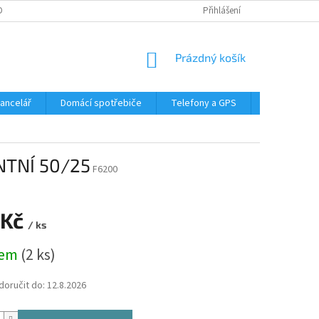
DMÍNKY OCHRANY OSOBNÍCH ÚDAJŮ
Přihlášení
NÁKUPNÍ
Prázdný košík
KOŠÍK
Kancelář
Domácí spotřebiče
Telefony a GPS
LED svítidla
TNÍ 50/25
F6200
 Kč
/ ks
dem
(2 ks)
oručit do:
12.8.2026