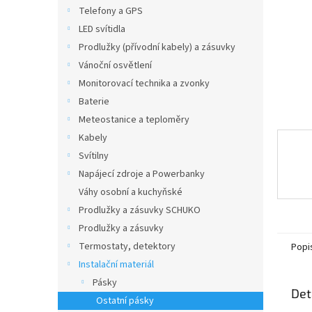
n
Telefony a GPS
e
LED svítidla
l
Prodlužky (přívodní kabely) a zásuvky
Vánoční osvětlení
Monitorovací technika a zvonky
Baterie
Meteostanice a teploměry
Kabely
Svítilny
Napájecí zdroje a Powerbanky
Váhy osobní a kuchyňské
Prodlužky a zásuvky SCHUKO
Prodlužky a zásuvky
Termostaty, detektory
Popi
Instalační materiál
Pásky
Det
Ostatní pásky