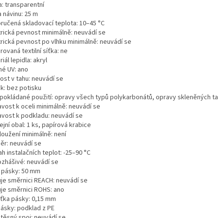
a: transparentní
 návinu: 25 m
ručená skladovací teplota: 10–45 °C
trická pevnost minimálně: neuvádí se
trická pevnost po vlhku minimálně: neuvádí se
rovaná textilní síťka: ne
iál lepidla: akryl
né UV: ano
ost v tahu: neuvádí se
sk: bez potisku
pokládané použití: opravy všech typů polykarbonátů, opravy skleněných ta
avost k oceli minimálně: neuvádí se
navost k podkladu: neuvádí se
jní obal: 1 ks, papírová krabice
loužení minimálně: není
ěr: neuvádí se
h instalačních teplot: -25–90 °C
zhášivé: neuvádí se
a pásky: 50 mm
uje směrnici REACH: neuvádí se
uje směrnici ROHS: ano
šťka pásky: 0,15 mm
pásky: podklad z PE
těsný spoj: neuvádí se