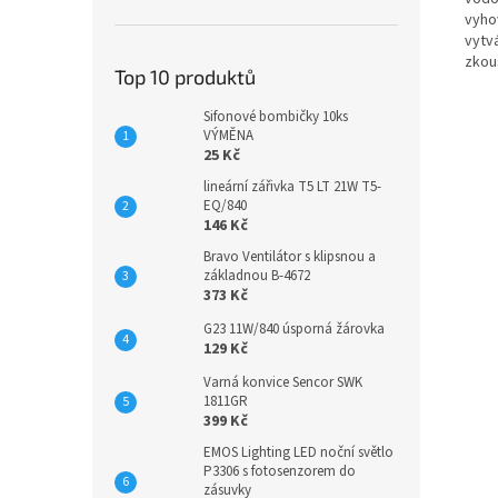
vyho
vytvá
zkou
Top 10 produktů
Sifonové bombičky 10ks
VÝMĚNA
25 Kč
lineární zářivka T5 LT 21W T5-
EQ/840
146 Kč
Bravo Ventilátor s klipsnou a
základnou B-4672
373 Kč
G23 11W/840 úsporná žárovka
129 Kč
Varná konvice Sencor SWK
1811GR
399 Kč
EMOS Lighting LED noční světlo
P3306 s fotosenzorem do
zásuvky