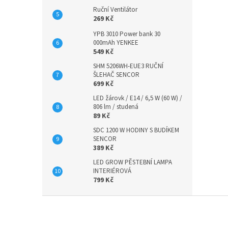
Ruční Ventilátor
269 Kč
YPB 3010 Power bank 30
000mAh YENKEE
549 Kč
SHM 5206WH-EUE3 RUČNÍ
ŠLEHAČ SENCOR
699 Kč
LED žárovk / E14 / 6,5 W (60 W) /
806 lm / studená
89 Kč
SDC 1200 W HODINY S BUDÍKEM
SENCOR
389 Kč
LED GROW PĚSTEBNÍ LAMPA
INTERIÉROVÁ
799 Kč
Z
á
p