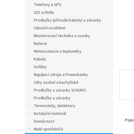
n
Telefony a GPS
e
LED svítidla
l
Prodlužky (přívodní kabely) a zásuvky
Vánoční osvětlení
Monitorovací technika a zvonky
Baterie
Meteostanice a teploměry
Kabely
Svítilny
Napájecí zdroje a Powerbanky
Váhy osobní a kuchyňské
Prodlužky a zásuvky SCHUKO
Prodlužky a zásuvky
Termostaty, detektory
Instalační materiál
Popi
Domácnost
Malé spotřebiče