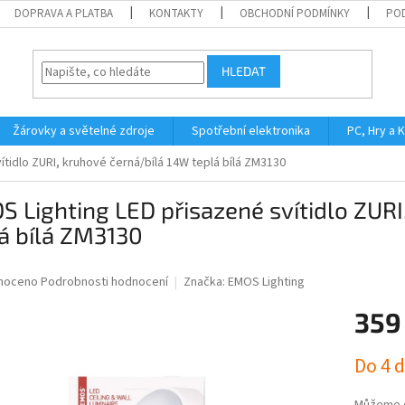
DOPRAVA A PLATBA
KONTAKTY
OBCHODNÍ PODMÍNKY
PO
HLEDAT
Žárovky a světelné zdroje
Spotřební elektronika
PC, Hry a 
ítidlo ZURI, kruhové černá/bílá 14W teplá bílá ZM3130
 Lighting LED přisazené svítidlo ZURI
á bílá ZM3130
né
noceno
Podrobnosti hodnocení
Značka:
EMOS Lighting
ní
359
u
Měrná
Do 4 
cena:
ek.