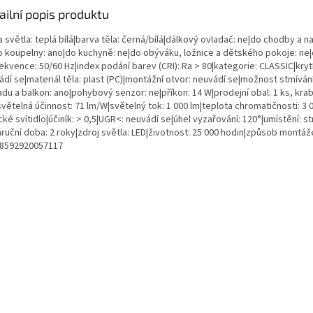
ailní popis produktu
 světla: teplá bílá|barva těla: černá/bílá|dálkový ovladač: ne|do chodby a n
o koupelny: ano|do kuchyně: ne|do obýváku, ložnice a dětského pokoje: ne|
ekvence: 50/60 Hz|index podání barev (CRI): Ra > 80|kategorie: CLASSIC|krytí:
dí se|materiál těla: plast (PC)|montážní otvor: neuvádí se|možnost stmíván
adu a balkon: ano|pohybový senzor: ne|příkon: 14 W|prodejní obal: 1 ks, kra
ětelná účinnost: 71 lm/W|světelný tok: 1 000 lm|teplota chromatičnosti: 3 00
cké svítidlo|účiník: > 0,5|UGR<: neuvádí se|úhel vyzařování: 120°|umístění:
áruční doba: 2 roky|zdroj světla: LED|životnost: 25 000 hodin|způsob montáž
 8592920057117