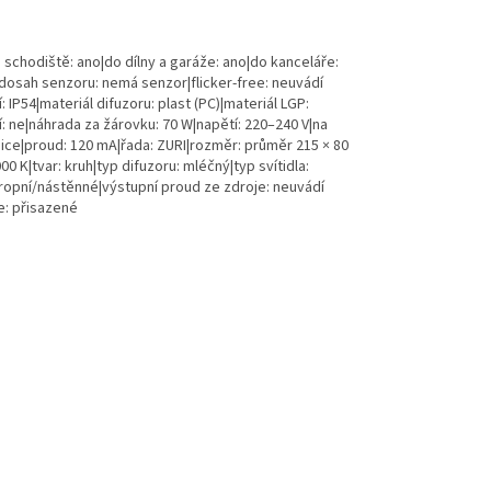
a schodiště: ano|do dílny a garáže: ano|do kanceláře:
dosah senzoru: nemá senzor|flicker-free: neuvádí
 IP54|materiál difuzoru: plast (PC)|materiál LGP:
í: ne|náhrada za žárovku: 70 W|napětí: 220–240 V|na
bice|proud: 120 mA|řada: ZURI|rozměr: průměr 215 × 80
0 K|tvar: kruh|typ difuzoru: mléčný|typ svítidla:
 stropní/nástěnné|výstupní proud ze zdroje: neuvádí
e: přisazené