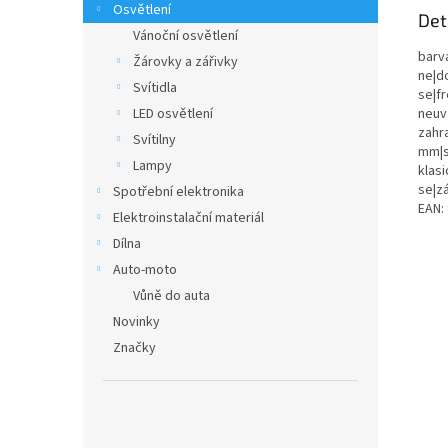
Osvětlení
Det
Vánoční osvětlení
barva
Žárovky a zářivky
ne|d
Svítidla
se|fr
neuvá
LED osvětlení
zahr
Svítilny
mm|sv
Lampy
klasi
se|z
Spotřební elektronika
EAN:
Elektroinstalační materiál
Dílna
Auto-moto
Vůně do auta
Novinky
Značky