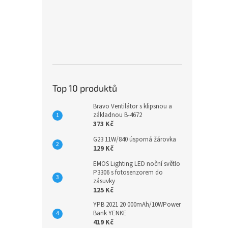
Top 10 produktů
Bravo Ventilátor s klipsnou a
základnou B-4672
373 Kč
G23 11W/840 úsporná žárovka
129 Kč
EMOS Lighting LED noční světlo
P3306 s fotosenzorem do
zásuvky
125 Kč
YPB 2021 20 000mAh/10WPower
Bank YENKE
419 Kč