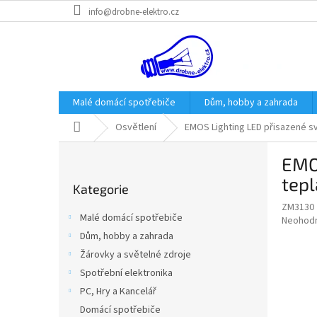
Přejít
info@drobne-elektro.cz
na
obsah
Malé domácí spotřebiče
Dům, hobby a zahrada
Domů
Osvětlení
EMOS Lighting LED přisazené sv
P
EMOS
o
Přeskočit
s
tepl
Kategorie
kategorie
t
ZM3130
r
Malé domácí spotřebiče
Průměr
Neohod
a
hodnoce
Dům, hobby a zahrada
n
produkt
Žárovky a světelné zdroje
n
je
í
Spotřební elektronika
0,0
z
p
PC, Hry a Kancelář
5
a
Domácí spotřebiče
hvězdič