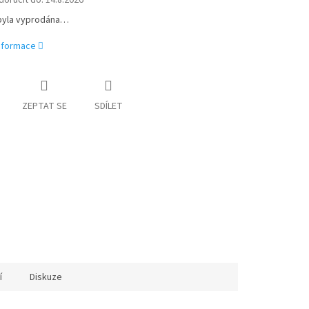
oručit do:
14.8.2026
byla vyprodána…
informace
ZEPTAT SE
SDÍLET
í
Diskuze