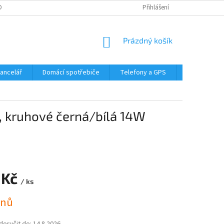
DMÍNKY OCHRANY OSOBNÍCH ÚDAJŮ
Přihlášení
NÁKUPNÍ
Prázdný košík
KOŠÍK
Kancelář
Domácí spotřebiče
Telefony a GPS
LED svítidla
, kruhové černá/bílá 14W
 Kč
/ ks
dnů