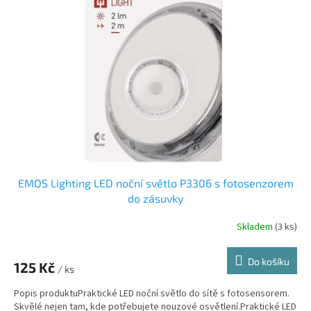
i
r
s
o
p
d
r
u
o
k
d
t
u
ů
k
t
ů
EMOS Lighting LED noční světlo P3306 s fotosenzorem
do zásuvky
Skladem
(3 ks)
Průměrné
hodnocení
produktu
Do košíku
125 Kč
je
/ ks
5,0
Popis produktuPraktické LED noční světlo do sítě s fotosensorem.
z
Skvělé nejen tam, kde potřebujete nouzové osvětlení.Praktické LED
5