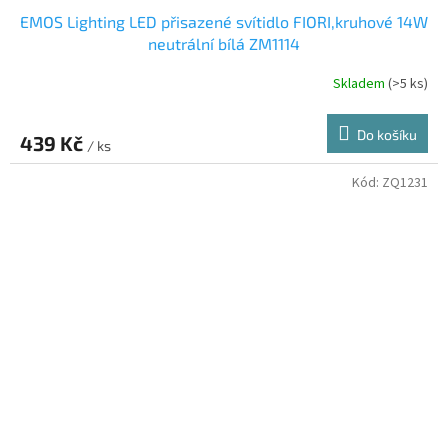
EMOS Lighting LED přisazené svítidlo FIORI,kruhové 14W
neutrální bílá ZM1114
Skladem
(>5 ks)
Do košíku
439 Kč
/ ks
Kód:
ZQ1231