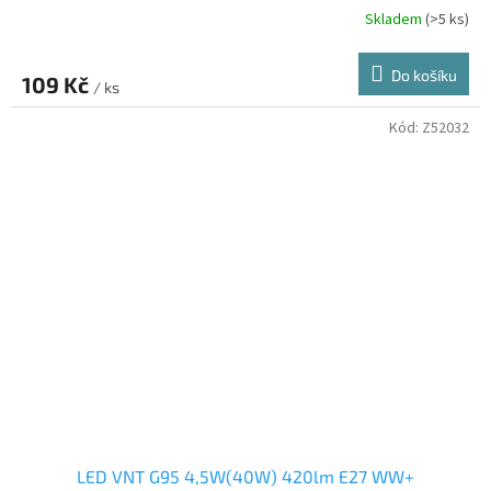
Skladem
(>5 ks)
Do košíku
109 Kč
/ ks
Kód:
Z52032
LED VNT G95 4,5W(40W) 420lm E27 WW+