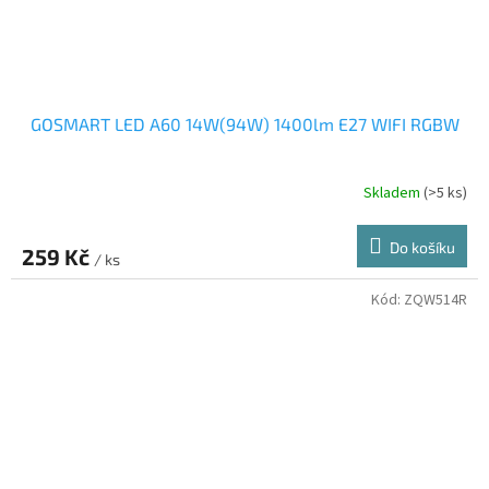
GOSMART LED A60 14W(94W) 1400lm E27 WIFI RGBW
Skladem
(>5 ks)
Do košíku
259 Kč
/ ks
Kód:
ZQW514R