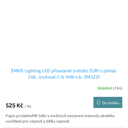
EMOS Lighting LED přisazené svítidlo ZURI s pohyb.
čidl., kruhové č/b 14W n.b. ZM3231
Skladem
(2 ks)
Do košíku
525 Kč
/ ks
Popis produktuPIR čidlo s možností nastavení intenzity okolního
osvětlení pro sepnutí a délky sepnutí.