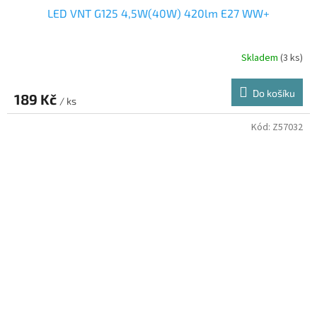
LED VNT G125 4,5W(40W) 420lm E27 WW+
Skladem
(3 ks)
Do košíku
189 Kč
/ ks
Kód:
Z57032