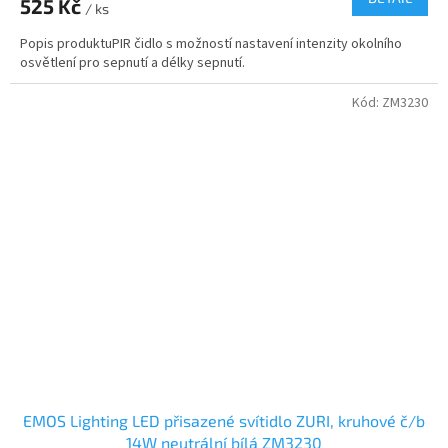
525 Kč
/ ks
Popis produktuPIR čidlo s možností nastavení intenzity okolního
osvětlení pro sepnutí a délky sepnutí.
Kód:
ZM3230
EMOS Lighting LED přisazené svítidlo ZURI, kruhové č/b
14W neutrální bílá ZM3230