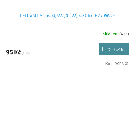
LED VNT ST64 4,5W(40W) 420lm E27 WW+
Skladem
(4 ks)
Do košíku
95 Kč
/ ks
Kód:
DCPM01