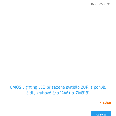
Kód:
ZM3131
EMOS Lighting LED přisazené svítidlo ZURI s pohyb.
čidl., kruhové č/b 14W t.b. ZM3131
Do 4 dnů
DETAIL