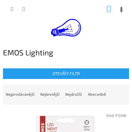
Přejít
NÁKUP
na
obsah
KOŠÍK
EMOS Lighting
OTEVŘÍT FILTR
Ř
a
Nejprodávanější
Nejlevnější
Nejdražší
Abecedně
z
e
V
n
Kód:
P3306
ý
í
p
p