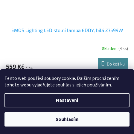
EMOS Lighting LED stolní lampa EDDY, bílá Z7599W
Skladem
(4 ks)
Do košíku
559 Kč
/ ks
Tento web používá soubory cookie. Dalším procházením
Kód:
Z7599B
tohoto webu vyjadřujete souhlas s jejich používáním.
Nastavení
Souhlasím