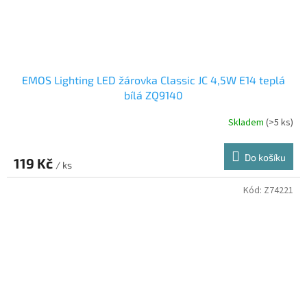
EMOS Lighting LED žárovka Classic JC 4,5W E14 teplá
bílá ZQ9140
Skladem
(>5 ks)
Do košíku
119 Kč
/ ks
Kód:
Z74221