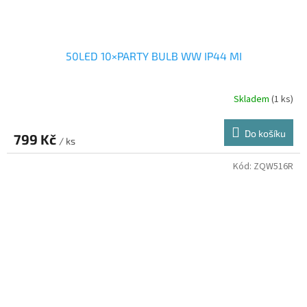
50LED 10×PARTY BULB WW IP44 MI
Skladem
(1 ks)
Do košíku
799 Kč
/ ks
Kód:
ZQW516R