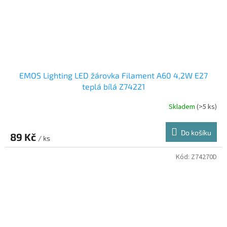
EMOS Lighting LED žárovka Filament A60 4,2W E27
teplá bílá Z74221
Skladem
(>5 ks)
Do košíku
89 Kč
/ ks
Kód:
Z74270D