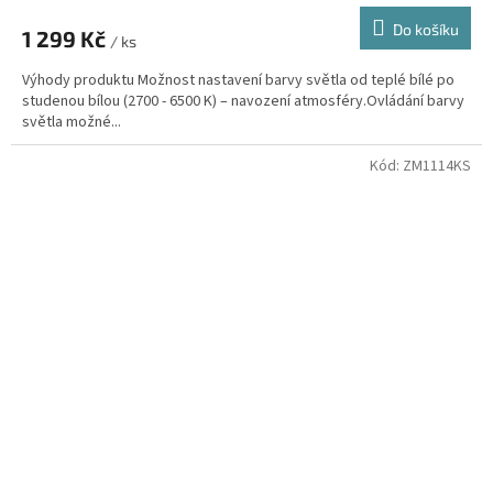
Do košíku
1 299 Kč
/ ks
Výhody produktu Možnost nastavení barvy světla od teplé bílé po
studenou bílou (2700 - 6500 K) – navození atmosféry.Ovládání barvy
světla možné...
Kód:
ZM1114KS