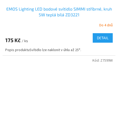
EMOS Lighting LED bodové svítidlo SIMMI stříbrné, kruh
5W teplá bílá ZD3221
Do 4 dnů
DETAIL
175 Kč
/ ks
Popis produktuSvítidlo lze naklonit v úhlu až 25°.
Kód:
Z7599W