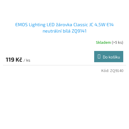
EMOS Lighting LED žárovka Classic JC 4,5W E14
neutrální bílá ZQ9141
Skladem
(>5 ks)
Do košíku
119 Kč
/ ks
Kód:
ZQ9140