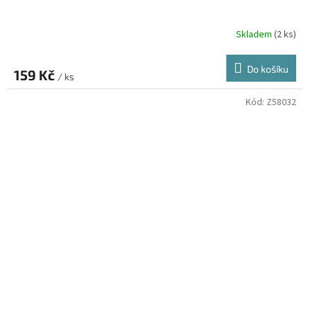
Skladem
(2 ks)
Do košíku
159 Kč
/ ks
Kód:
Z58032