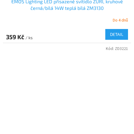
EMOS Lighting LED přisazené svítidlo ZURI, kruhové
černá/bílá 14W teplá bílá ZM3130
Do 4 dnů
DETAIL
359 Kč
/ ks
Kód:
ZD3221