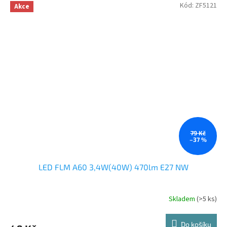
Kód:
ZF5121
Akce
79 Kč
–37 %
LED FLM A60 3,4W(40W) 470lm E27 NW
Skladem
(>5 ks)
Do košíku