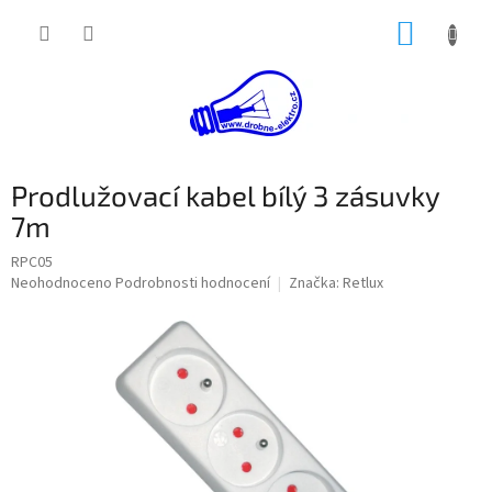
Přejít
NÁKUP
na
obsah
KOŠÍK
Prodlužovací kabel bílý 3 zásuvky
7m
RPC05
Průměrné
Neohodnoceno
Podrobnosti hodnocení
Značka:
Retlux
hodnocení
produktu
je
0,0
z
5
hvězdiček.