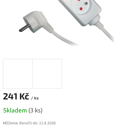
241 Kč
/ ks
Měrná
Skladem
(3 ks)
cena:
Můžeme doručit do:
11.8.2026