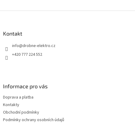
Z
á
p
a
Kontakt
t
info
@
drobne-elektro.cz
í
+420 777 224 552
Informace pro vás
Doprava a platba
Kontakty
Obchodní podmínky
Podmínky ochrany osobních údajů