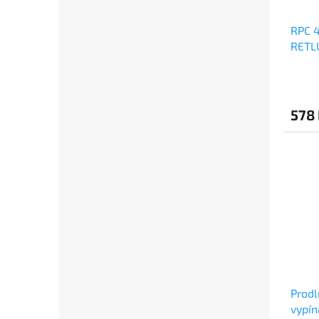
RPC 4
RETL
578
Prodl
vypín