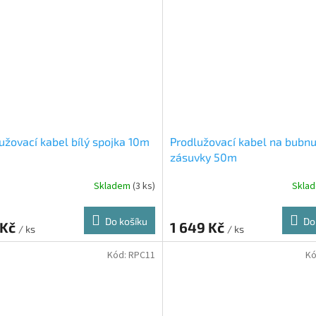
užovací kabel bílý spojka 10m
Prodlužovací kabel na bubnu
zásuvky 50m
Skladem
(3 ks)
Skla
Do košíku
Do
 Kč
1 649 Kč
/ ks
/ ks
Kód:
RPC11
Kó