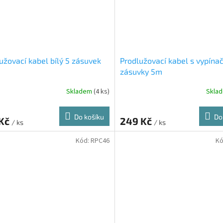
užovací kabel bílý 5 zásuvek
Prodlužovací kabel s vypína
zásuvky 5m
Skladem
(4 ks)
Skla
Do košíku
Do
 Kč
249 Kč
/ ks
/ ks
Kód:
RPC46
Kó