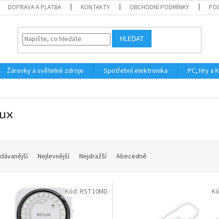
DOPRAVA A PLATBA
KONTAKTY
OBCHODNÍ PODMÍNKY
PO
HLEDAT
Žárovky a světelné zdroje
Spotřební elektronika
PC, Hry a 
lux
dávanější
Nejlevnější
Nejdražší
Abecedně
Kód:
RST10MD
Kó