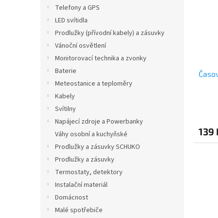
i
r
n
Telefony a GPS
s
o
e
LED svítidla
p
d
l
r
u
Prodlužky (přívodní kabely) a zásuvky
o
k
Vánoční osvětlení
d
t
Monitorovací technika a zvonky
u
ů
Baterie
Časov
k
Meteostanice a teploměry
t
ů
Kabely
Svítilny
Napájecí zdroje a Powerbanky
139
Váhy osobní a kuchyňské
Prodlužky a zásuvky SCHUKO
Prodlužky a zásuvky
Termostaty, detektory
Instalační materiál
Domácnost
Malé spotřebiče