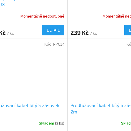
UX
Momentálně nedostupné
Momentálně ne
DETAIL
 Kč
239 Kč
/ ks
/ ks
Kód:
RPC14
Kó
užovací kabel bílý 5 zásuvek
Prodlužovací kabel bílý 6 zá
2m
Skladem
(3 ks)
Skla