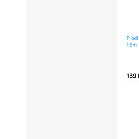
Prodl
1,5m
139