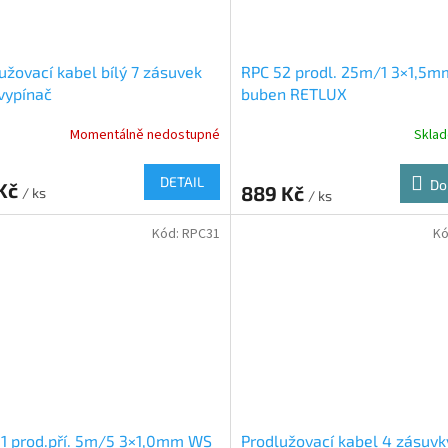
užovací kabel bílý 7 zásuvek
RPC 52 prodl. 25m/1 3×1,5m
vypínač
buben RETLUX
Momentálně nedostupné
Skla
DETAIL
Do
 Kč
889 Kč
/ ks
/ ks
Kód:
RPC31
Kó
1 prod.pří. 5m/5 3×1,0mm WS
Prodlužovací kabel 4 zásuv