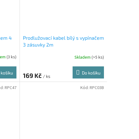
čem 4
Prodlužovací kabel bílý s vypínačem
3 zásuvky 2m
dem
(3 ks)
Skladem
(>5 ks)
 košíku
Do košíku
169 Kč
/ ks
d:
RPC47
Kód:
RPC03B