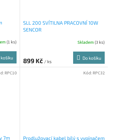
m
SLL 200 SVÍTILNA PRACOVNÍ 10W
SENCOR
dem
(1 ks)
Skladem
(3 ks)
 košíku
Do košíku
899 Kč
/ ks
d:
RPC10
Kód:
RPC32
ky 7m
Prodlužovací kabel bílý s vypínačem