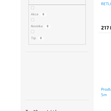
RETL
Akce
0
Novinka
0
217
Tip
0
Prodl
5m