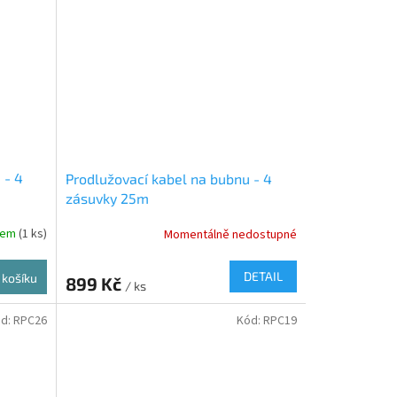
 - 4
Prodlužovací kabel na bubnu - 4
zásuvky 25m
dem
(1 ks)
Momentálně nedostupné
DETAIL
 košíku
899 Kč
/ ks
d:
RPC26
Kód:
RPC19