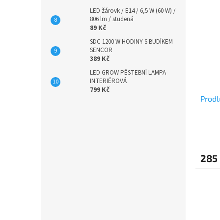
LED žárovk / E14 / 6,5 W (60 W) /
806 lm / studená
89 Kč
SDC 1200 W HODINY S BUDÍKEM
SENCOR
389 Kč
LED GROW PĚSTEBNÍ LAMPA
INTERIÉROVÁ
799 Kč
Prodl
285