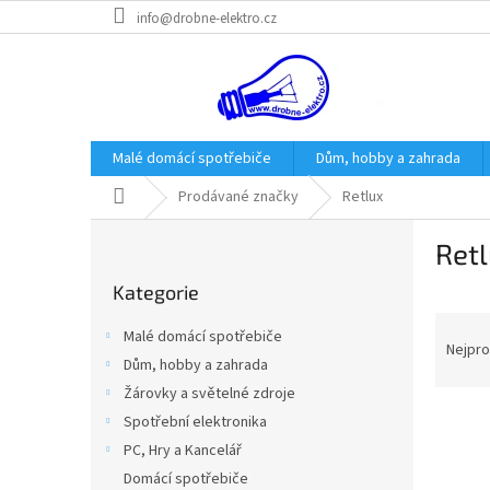
Přejít
info@drobne-elektro.cz
na
obsah
Malé domácí spotřebiče
Dům, hobby a zahrada
Domů
Prodávané značky
Retlux
P
Ret
o
Přeskočit
s
Kategorie
kategorie
t
Ř
r
Malé domácí spotřebiče
a
a
Nejpro
Dům, hobby a zahrada
z
n
Žárovky a světelné zdroje
e
n
V
n
í
Spotřební elektronika
ý
í
p
PC, Hry a Kancelář
p
p
a
Domácí spotřebiče