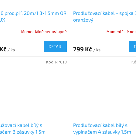
6 prod.pří. 20m/1 3×1,5mm OR
Prodlužovací kabel - spojka
UX
oranžový
Momentálně nedostupné
Momentálně ne
DETAIL
 Kč
799 Kč
/ ks
/ ks
Kód:
RPC18
Kó
užovací kabel bílý s
Prodlužovací kabel bílý s
ačem 3 zásuvky 1,5m
vypínačem 4 zásuvky 1,5m