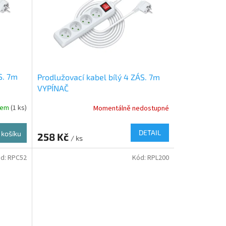
S. 7m
Prodlužovací kabel bílý 4 ZÁS. 7m
VYPÍNAČ
dem
(1 ks)
Momentálně nedostupné
DETAIL
 košíku
258 Kč
/ ks
d:
RPC52
Kód:
RPL200