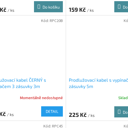
Do košíku
Do
 Kč
159 Kč
/ ks
/ ks
Kód:
RPC20B
Kó
užovací kabel ČERNÝ s
Prodlužovací kabel s vypína
načem 3 zásuvky 3m
zásuvky 5m
Momentálně nedostupné
Skla
DETAIL
Do
 Kč
225 Kč
/ ks
/ ks
Kód:
RPC45
Kó