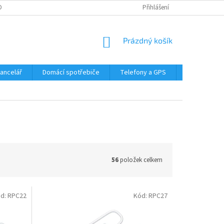
DMÍNKY OCHRANY OSOBNÍCH ÚDAJŮ
Přihlášení
NÁKUPNÍ
Prázdný košík
KOŠÍK
Kancelář
Domácí spotřebiče
Telefony a GPS
LED svítidla
56
položek celkem
d:
RPC22
Kód:
RPC27