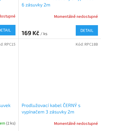
6 zásuvky 2m
dostupné
Momentálně nedostupné
DETAIL
DETAIL
169 Kč
/ ks
d:
RPC15
Kód:
RPC18B
suvek
Prodlužovací kabel ČERNÝ s
vypínačem 3 zásuvky 2m
dem
(2 ks)
Momentálně nedostupné