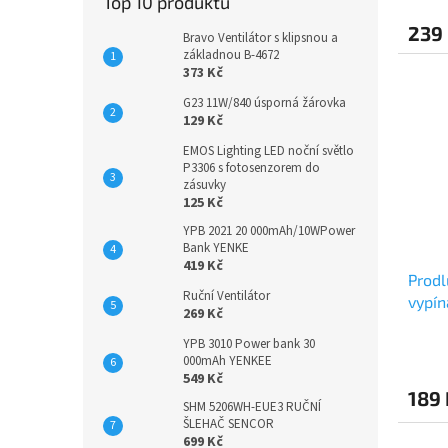
Top 10 produktů
239
Bravo Ventilátor s klipsnou a
základnou B-4672
373 Kč
G23 11W/840 úsporná žárovka
129 Kč
EMOS Lighting LED noční světlo
P3306 s fotosenzorem do
zásuvky
125 Kč
YPB 2021 20 000mAh/10WPower
Bank YENKE
419 Kč
Prodl
Ruční Ventilátor
vypí
269 Kč
YPB 3010 Power bank 30
000mAh YENKEE
549 Kč
189
SHM 5206WH-EUE3 RUČNÍ
ŠLEHAČ SENCOR
699 Kč