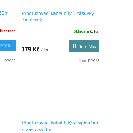
 30m
Prodlužovací kabel bílý 3 zásuvky
3m černý
dostupné
Skladem
(1 ks)
DETAIL
Do košíku
179 Kč
/ ks
d:
RPC23
Kód:
RPC25
Prodlužovací kabel bílý s vypínačem
4 zásuvky 3m