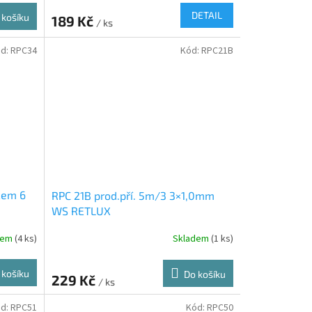
DETAIL
 košíku
189 Kč
/ ks
d:
RPC34
Kód:
RPC21B
čem 6
RPC 21B prod.pří. 5m/3 3×1,0mm
WS RETLUX
dem
(4 ks)
Skladem
(1 ks)
 košíku
Do košíku
229 Kč
/ ks
d:
RPC51
Kód:
RPC50