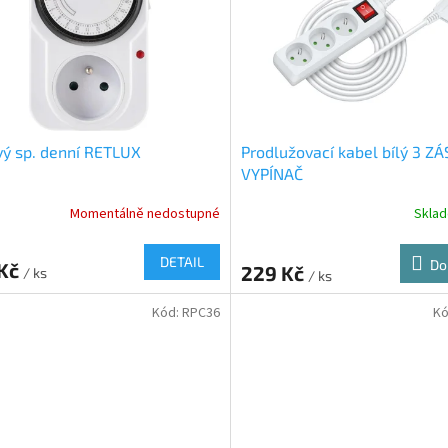
ý sp. denní RETLUX
Prodlužovací kabel bílý 3 ZÁ
VYPÍNAČ
Momentálně nedostupné
Skla
DETAIL
Do
 Kč
229 Kč
/ ks
/ ks
Kód:
RPC36
Kó