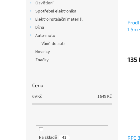
Osvětlení
Spotřební elektronika
Elektroinstalační materiál
Prodl
Dílna
1,5m 
Auto-moto
Vůně do auta
Novinky
135
Značky
Cena
69
Kč
1649
Kč
Na skladě
43
RPC 3