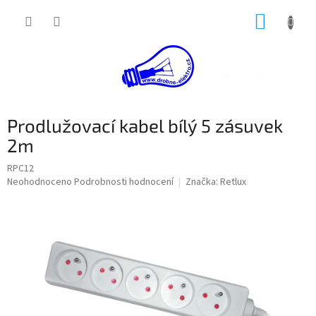
Přejít
NÁKUP
na
obsah
KOŠÍK
Prodlužovací kabel bílý 5 zásuvek
2m
RPC12
Průměrné
Neohodnoceno
Podrobnosti hodnocení
Značka:
Retlux
hodnocení
produktu
je
0,0
z
5
hvězdiček.