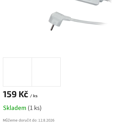
159 Kč
/ ks
Měrná
Skladem
(1 ks)
cena:
Můžeme doručit do:
12.8.2026