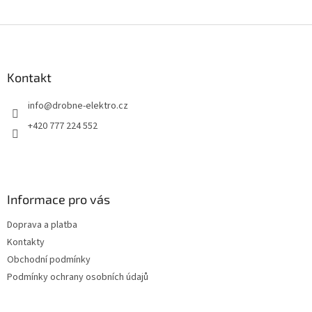
Z
á
p
a
Kontakt
t
info
@
drobne-elektro.cz
í
+420 777 224 552
Informace pro vás
Doprava a platba
Kontakty
Obchodní podmínky
Podmínky ochrany osobních údajů