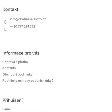
p
a
Kontakt
t
info
@
drobne-elektro.cz
í
+420 777 224 552
Informace pro vás
Doprava a platba
Kontakty
Obchodní podmínky
Podmínky ochrany osobních údajů
Přihlášení
E-mail