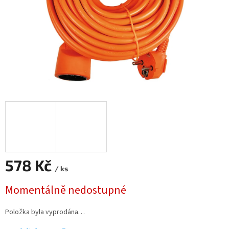
578 Kč
/ ks
Měrná
Momentálně nedostupné
cena:
Položka byla vyprodána…