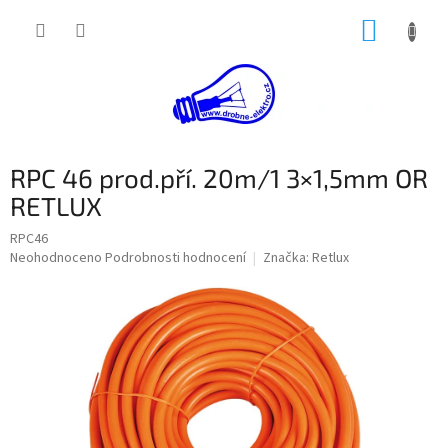
Přejít
NÁKUP
na
obsah
KOŠÍK
RPC 46 prod.pří. 20m/1 3×1,5mm OR
RETLUX
RPC46
Průměrné
Neohodnoceno
Podrobnosti hodnocení
Značka:
Retlux
hodnocení
produktu
je
0,0
z
5
hvězdiček.