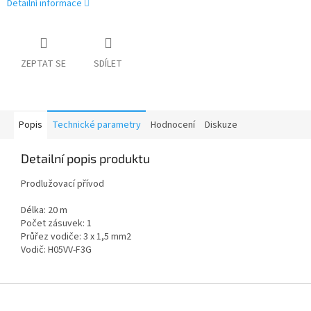
Detailní informace
ZEPTAT SE
SDÍLET
Popis
Technické parametry
Hodnocení
Diskuze
Detailní popis produktu
Prodlužovací přívod
Délka: 20 m
Počet zásuvek: 1
Průřez vodiče: 3 x 1,5 mm2
Vodič: H05VV-F3G
Z
á