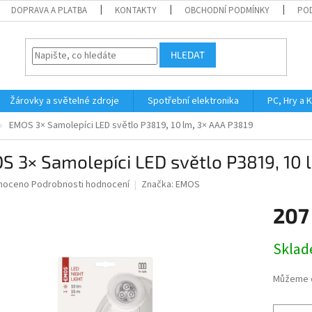
DOPRAVA A PLATBA
KONTAKTY
OBCHODNÍ PODMÍNKY
PO
HLEDAT
Žárovky a světelné zdroje
Spotřební elektronika
PC, Hry a 
EMOS 3× Samolepíci LED světlo P3819, 10 lm, 3× AAA P3819
 3× Samolepíci LED světlo P3819, 10 
né
noceno
Podrobnosti hodnocení
Značka:
EMOS
ní
207
u
Měrná
Skla
cena:
ek.
Můžeme d