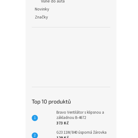
Vůně do auta
Novinky
Značky
Top 10 produktů
Bravo Ventilátor s klipsnou a
základnou B-4672
373 Kč
G23 11W/840 úsporná žárovka
129 Kč