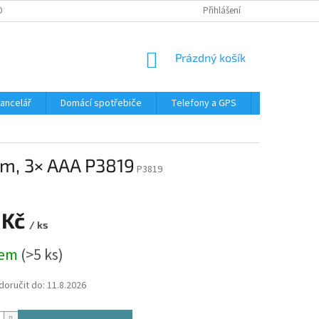
DMÍNKY OCHRANY OSOBNÍCH ÚDAJŮ
Přihlášení
NÁKUPNÍ
Prázdný košík
KOŠÍK
Kancelář
Domácí spotřebiče
Telefony a GPS
LED svítidla
lm, 3× AAA P3819
P3819
 Kč
/ ks
dem
(>5 ks)
oručit do:
11.8.2026