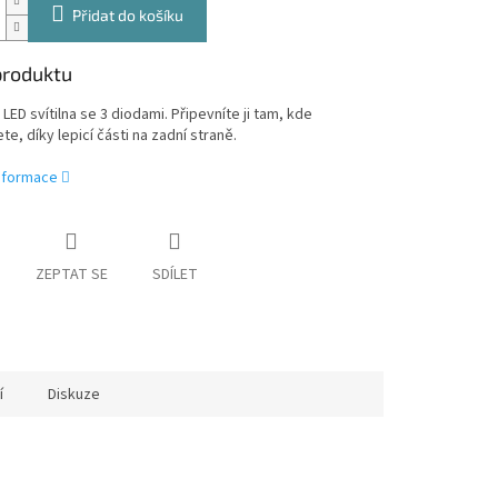
Přidat do košíku
produktu
 LED svítilna se 3 diodami. Připevníte ji tam, kde
te, díky lepicí části na zadní straně.
informace
ZEPTAT SE
SDÍLET
í
Diskuze