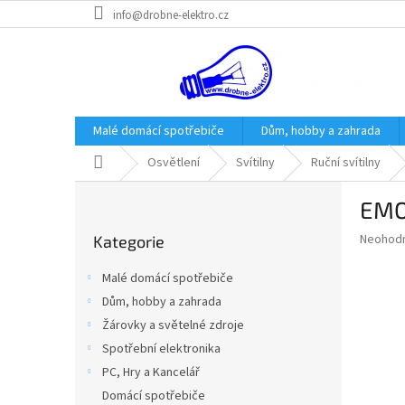
Přejít
info@drobne-elektro.cz
na
obsah
Malé domácí spotřebiče
Dům, hobby a zahrada
Domů
Osvětlení
Svítilny
Ruční svítilny
P
EMOS
o
Přeskočit
s
Průměr
Neohod
Kategorie
kategorie
t
hodnoce
r
produkt
Malé domácí spotřebiče
a
je
Dům, hobby a zahrada
0,0
n
z
Žárovky a světelné zdroje
n
5
í
Spotřební elektronika
hvězdič
p
PC, Hry a Kancelář
a
Domácí spotřebiče