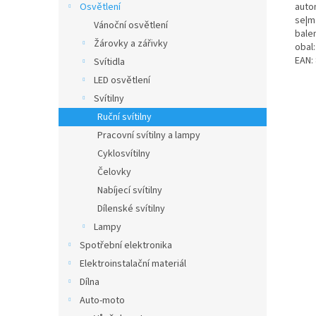
auto
Osvětlení
se|ma
Vánoční osvětlení
balen
Žárovky a zářivky
obal:
EAN:
Svítidla
LED osvětlení
Svítilny
Ruční svítilny
Pracovní svítilny a lampy
Cyklosvítilny
Čelovky
Nabíjecí svítilny
Dílenské svítilny
Lampy
Spotřební elektronika
Elektroinstalační materiál
Dílna
Auto-moto