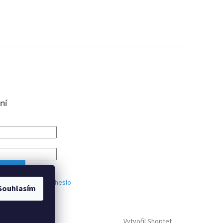
ní
IT SE
trace
Zapomenuté heslo
Souhlasím
Vytvořil Shoptet