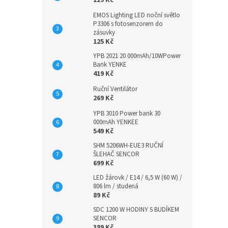
EMOS Lighting LED noční světlo
P3306 s fotosenzorem do
zásuvky
125 Kč
YPB 2021 20 000mAh/10WPower
Bank YENKE
419 Kč
Ruční Ventilátor
269 Kč
YPB 3010 Power bank 30
000mAh YENKEE
549 Kč
SHM 5206WH-EUE3 RUČNÍ
ŠLEHAČ SENCOR
699 Kč
LED žárovk / E14 / 6,5 W (60 W) /
806 lm / studená
89 Kč
SDC 1200 W HODINY S BUDÍKEM
SENCOR
389 Kč