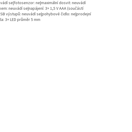
uvádí se|fotosenzor: ne|maximální dosvit: neuvádí
kem: neuvádí se|napájení: 3× 1,5 V AAA (součástí
 USB výstupů: neuvádí se|pohybové čidlo: ne|prodejní
ětla: 3× LED průměr 5 mm