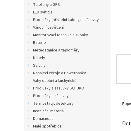
n
Telefony a GPS
e
LED svítidla
l
Prodlužky (přívodní kabely) a zásuvky
Vánoční osvětlení
Monitorovací technika a zvonky
Baterie
Meteostanice a teploměry
Kabely
Svítilny
Napájecí zdroje a Powerbanky
Váhy osobní a kuchyňské
Prodlužky a zásuvky SCHUKO
Prodlužky a zásuvky
Termostaty, detektory
Popi
Instalační materiál
Domácnost
Det
Malé spotřebiče