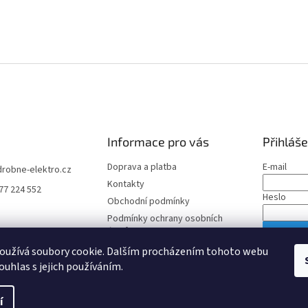
Informace pro vás
Přihláše
Doprava a platba
E-mail
drobne-elektro.cz
Kontakty
77 224 552
Heslo
Obchodní podmínky
Podmínky ochrany osobních
údajů
PŘIHLÁS
oužívá soubory cookie. Dalším procházením tohoto webu
Nová regis
ouhlas s jejich používáním.
í
azena.
Upravit nastavení cookies