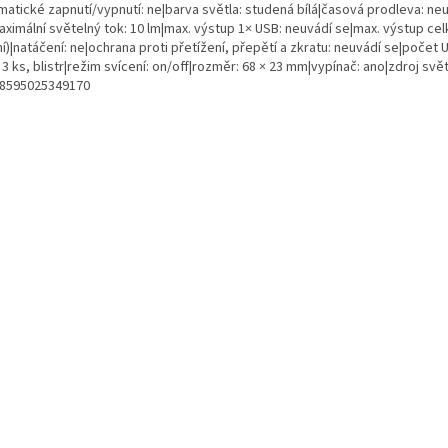
matické zapnutí/vypnutí: ne|barva světla: studená bílá|časová prodleva: ne
ximální světelný tok: 10 lm|max. výstup 1× USB: neuvádí se|max. výstup cel
í)|natáčení: ne|ochrana proti přetížení, přepětí a zkratu: neuvádí se|počet
 3 ks, blistr|režim svícení: on/off|rozměr: 68 × 23 mm|vypínač: ano|zdroj sv
 8595025349170