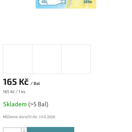
165 Kč
/ Bal
Měrná
165 Kč / 1 ks
cena:
Skladem
(>5 Bal)
Můžeme doručit do:
10.8.2026