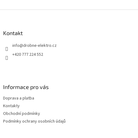
Z
á
p
a
Kontakt
t
info
@
drobne-elektro.cz
í
+420 777 224 552
Informace pro vás
Doprava a platba
Kontakty
Obchodní podmínky
Podmínky ochrany osobních údajů