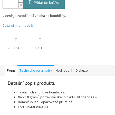
Přidat do košíku
V ceně je započítaná záloha na bombičky.
Detailní informace
ZEPTAT SE
SDÍLET
Popis
Technické parametry
Hodnocení
Diskuze
Detailní popis produktu
Tradičních sifonové bombičky.
Náplň 8 gramů potravinářského oxidu uhličitého CO2.
Bombičky jsou opakovaně plnitelné.
EAN:8594014960013