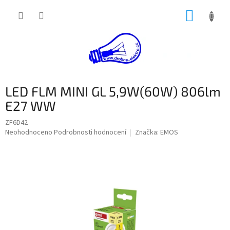
Přejít
NÁKUP
na
obsah
KOŠÍK
LED FLM MINI GL 5,9W(60W) 806lm
E27 WW
ZF6D42
Průměrné
Neohodnoceno
Podrobnosti hodnocení
Značka:
EMOS
hodnocení
produktu
je
0,0
z
5
hvězdiček.