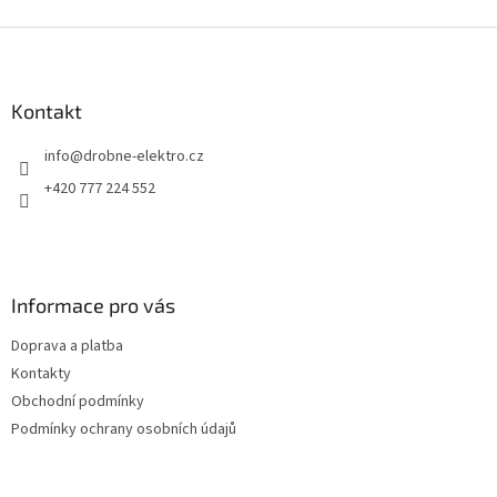
Z
á
p
a
Kontakt
t
info
@
drobne-elektro.cz
í
+420 777 224 552
Informace pro vás
Doprava a platba
Kontakty
Obchodní podmínky
Podmínky ochrany osobních údajů