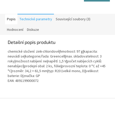
Popis
Technické parametry
Související soubory (3)
Hodnocení
Diskuze
Detailní popis produktu
chemické složení: zink-chloridové|hmotnost: 97 g|kapacita:
neuvádí se|kategorie/řada: Greencell|max. skladovatelnost: 3
roky|možnost nabíjení: ne|napětí: 1,5 V|počet nabíjecích cyklů:
nenabíjecí|prodejní obal: 2 ks, fólie|provozní teplota: 0 °C až +45
°C|rozměr: 34,2 × 61,5 mm|typ: R20 (velké mono, D)|velikost
baterie: D|značka: GP
EAN: 4891199000072
Z
á
p