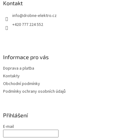
a
Kontakt
t
info
@
drobne-elektro.cz
í
+420 777 224 552
Informace pro vás
Doprava a platba
Kontakty
Obchodní podmínky
Podmínky ochrany osobních údajů
Přihlášení
E-mail