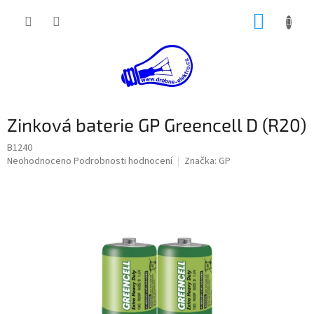
Přejít
NÁKUP
na
obsah
KOŠÍK
Zinková baterie GP Greencell D (R20)
B1240
Průměrné
Neohodnoceno
Podrobnosti hodnocení
Značka:
GP
hodnocení
produktu
je
0,0
z
5
hvězdiček.