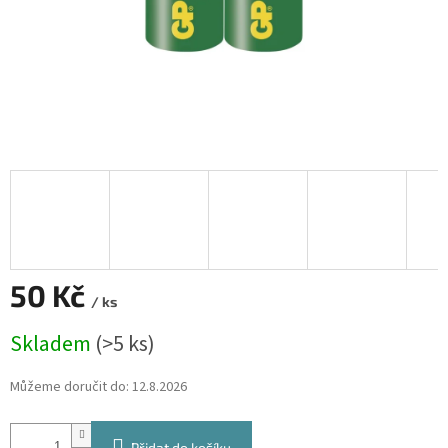
50 Kč
/ ks
Měrná
Skladem
(>5 ks)
cena:
Můžeme doručit do:
12.8.2026
Přidat do košíku