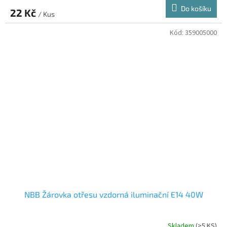
Do košíku
22 Kč
/ Kus
Kód:
359005000
NBB Žárovka otřesu vzdorná iluminační E14 40W
Skladem
(>5 KS)