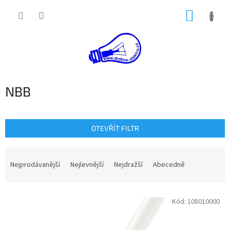
Přejít
NÁKUP
na
obsah
KOŠÍK
NBB
OTEVŘÍT FILTR
Ř
a
Nejprodávanější
Nejlevnější
Nejdražší
Abecedně
z
e
V
n
Kód:
108010000
ý
í
p
p