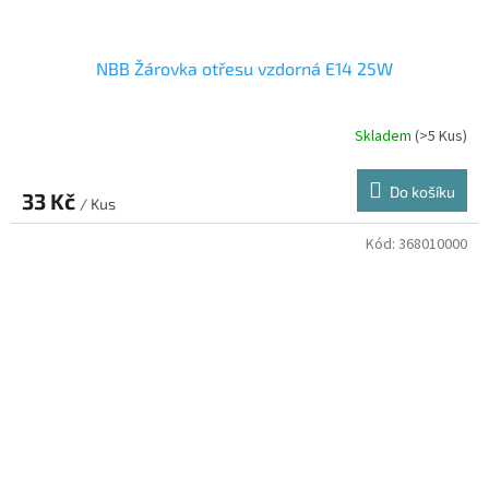
NBB Žárovka otřesu vzdorná E14 25W
Skladem
(>5 Kus)
Do košíku
33 Kč
/ Kus
Kód:
368010000