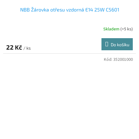
NBB Žárovka otřesu vzdorná E14 25W C5601
Skladem
(>5 ks)
Do košíku
22 Kč
/ ks
Kód:
352001000