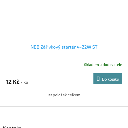
NBB Zářivkový startér 4-22W ST
Skladem u dodavatele
Do košíku
12 Kč
/ KS
22
položek celkem
O
v
l
Z
á
á
d
p
a