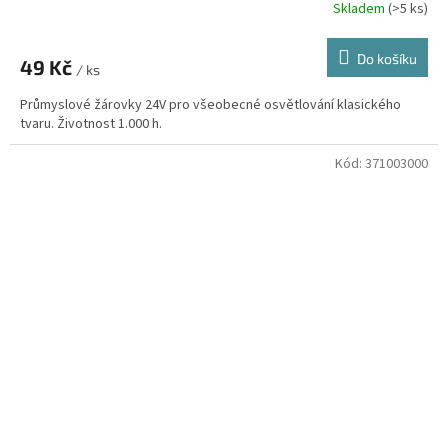
Skladem
(>5 ks)
Do košíku
49 Kč
/ ks
Průmyslové žárovky 24V pro všeobecné osvětlování klasického
tvaru. Životnost 1.000 h.
Kód:
371003000