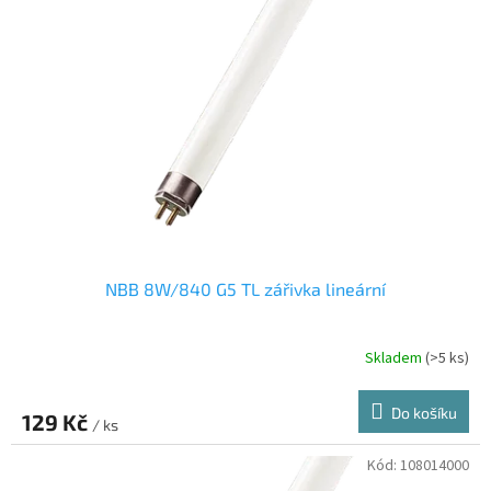
i
r
s
o
p
d
r
u
o
k
d
t
u
ů
k
t
ů
NBB 8W/840 G5 TL zářivka lineární
Skladem
(>5 ks)
Do košíku
129 Kč
/ ks
Kód:
108014000