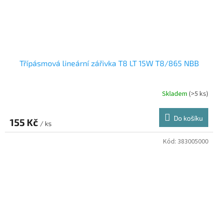
Třípásmová lineární zářivka T8 LT 15W T8/865 NBB
Skladem
(>5 ks)
Do košíku
155 Kč
/ ks
Kód:
383005000