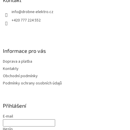
a
Kontakt
c
t
í
info
@
drobne-elektro.cz
í
p
r
+420 777 224 552
v
k
y
v
ý
Informace pro vás
p
i
Doprava a platba
s
u
Kontakty
Obchodní podmínky
Podmínky ochrany osobních údajů
Přihlášení
E-mail
Heslo