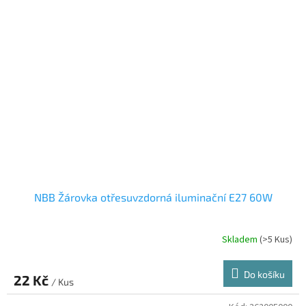
NBB Žárovka otřesuvzdorná iluminační E27 60W
Skladem
(>5 Kus)
Průměrné
hodnocení
produktu
Do košíku
22 Kč
je
/ Kus
5,0