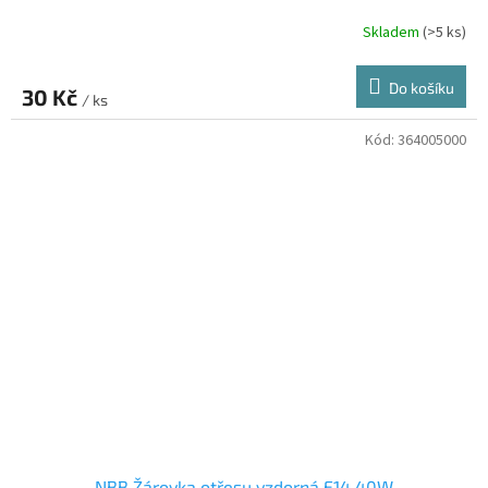
Skladem
(>5 ks)
Do košíku
30 Kč
/ ks
Kód:
364005000
NBB Žárovka otřesu vzdorná E14 40W