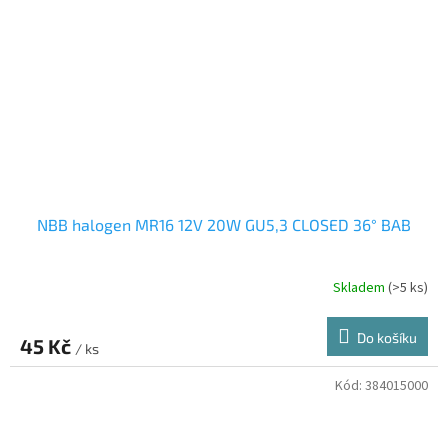
NBB halogen MR16 12V 20W GU5,3 CLOSED 36° BAB
Skladem
(>5 ks)
Průměrné
hodnocení
produktu
Do košíku
45 Kč
je
/ ks
3,0
z
Kód:
384015000
5
hvězdiček.