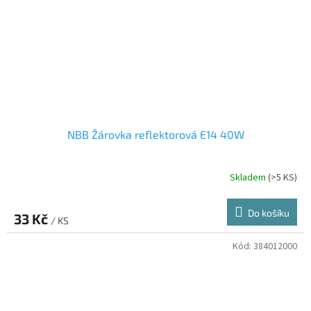
NBB Žárovka reflektorová E14 40W
Skladem
(>5 KS)
Průměrné
hodnocení
produktu
Do košíku
33 Kč
je
/ KS
1,0
z
Kód:
384012000
5
hvězdiček.