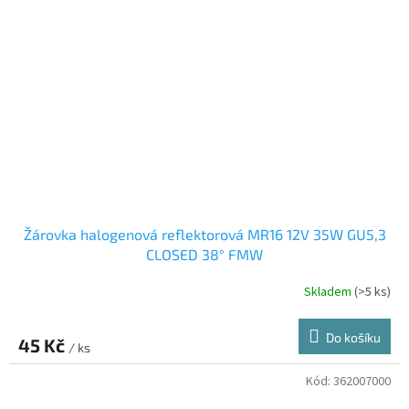
Žárovka halogenová reflektorová MR16 12V 35W GU5,3
CLOSED 38° FMW
Skladem
(>5 ks)
Do košíku
45 Kč
/ ks
Kód:
362007000