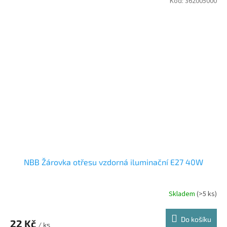
z
Kód:
362005000
5
hvězdiček.
NBB Žárovka otřesu vzdorná iluminační E27 40W
Skladem
(>5 ks)
Do košíku
22 Kč
/ ks